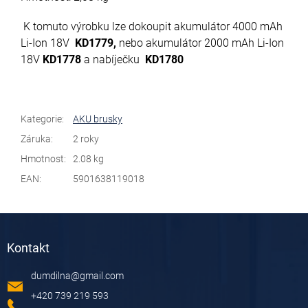
K tomuto výrobku lze dokoupit akumulátor 4000 mAh
Li-Ion 18V
KD1779,
nebo akumulátor 2000 mAh Li-Ion
18V
KD1778
a nabíječku
KD1780
Kategorie
:
AKU brusky
Záruka
:
2 roky
Hmotnost
:
2.08 kg
EAN
:
5901638119018
Z
á
Kontakt
p
a
dumdilna
@
gmail.com
t
í
+420 739 219 593