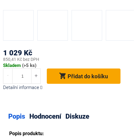
1 029 Kč
850,41 Kč bez DPH
Měrná
Skladem
(>5 ks)
cena:
Přidat do košíku
Detailní informace
Popis
Hodnocení
Diskuze
Popis produktu: