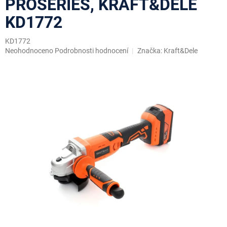
PROSERIES, KRAFT&DELE
KD1772
KD1772
Průměrné
Neohodnoceno
Podrobnosti hodnocení
Značka:
Kraft&Dele
hodnocení
produktu
je
0,0
z
5
hvězdiček.