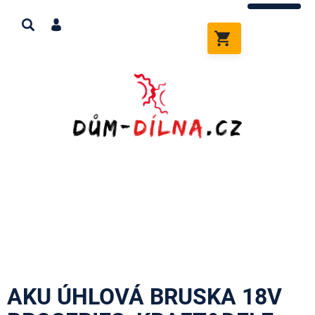
Přejít
na
obsah
NÁKUPNÍ
KOŠÍK
AKU ÚHLOVÁ BRUSKA 18V