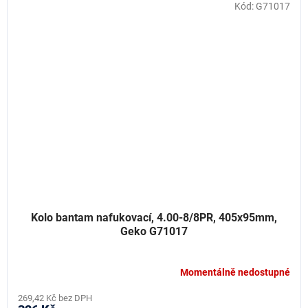
Kód:
G71017
Kolo bantam nafukovací, 4.00-8/8PR, 405x95mm,
Geko G71017
Momentálně nedostupné
269,42 Kč bez DPH