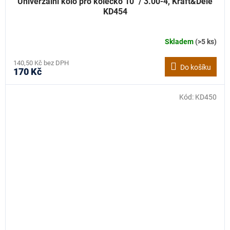
Univerzální kolo pro kolečko 10" / 3.00-4, Kraft&Dele
KD454
Skladem
(>5 ks)
140,50 Kč bez DPH
Do košíku
170 Kč
Kód:
KD450