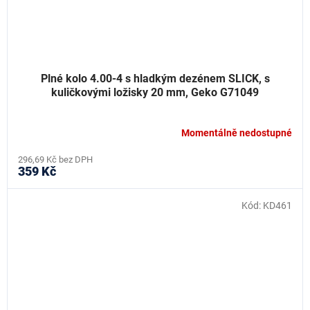
Plné kolo 4.00-4 s hladkým dezénem SLICK, s
kuličkovými ložisky 20 mm, Geko G71049
Momentálně nedostupné
296,69 Kč bez DPH
359 Kč
Kód:
KD461