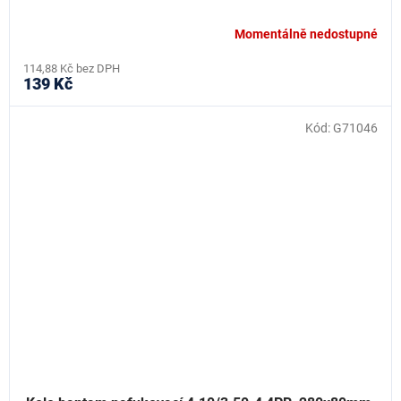
Momentálně nedostupné
114,88 Kč bez DPH
139 Kč
Kód:
G71046