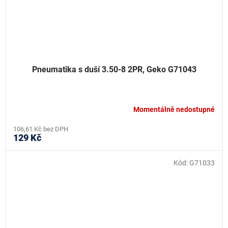
Pneumatika s duší 3.50-8 2PR, Geko G71043
Momentálně nedostupné
106,61 Kč bez DPH
129 Kč
Kód:
G71033