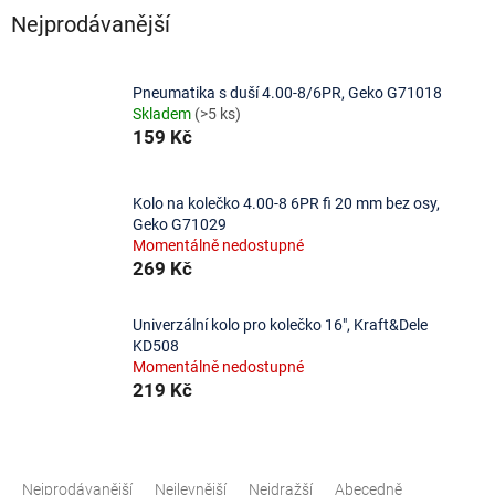
Nejprodávanější
Pneumatika s duší 4.00-8/6PR, Geko G71018
Skladem
(>5 ks)
159 Kč
Kolo na kolečko 4.00-8 6PR fi 20 mm bez osy,
Geko G71029
Momentálně nedostupné
269 Kč
Univerzální kolo pro kolečko 16", Kraft&Dele
KD508
Momentálně nedostupné
219 Kč
Ř
a
Nejprodávanější
Nejlevnější
Nejdražší
Abecedně