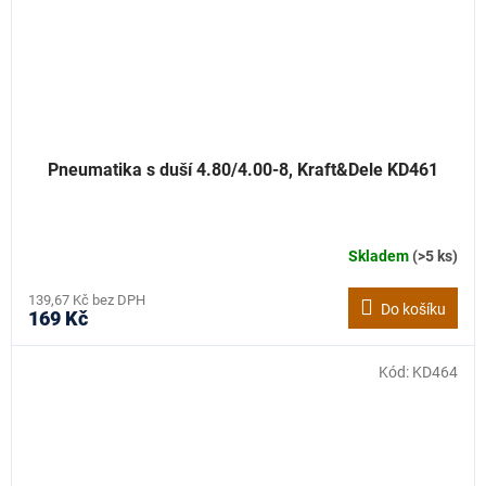
Pneumatika s duší 4.80/4.00-8, Kraft&Dele KD461
Skladem
(>5 ks)
Průměrné
hodnocení
produktu
139,67 Kč bez DPH
Do košíku
169 Kč
je
5,0
z
Kód:
KD464
5
hvězdiček.