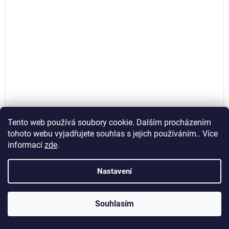
Tento web používá soubory cookie. Dalším procházením
tohoto webu vyjadřujete souhlas s jejich používáním.. Více
Kolo nenafukovací plné 4.00-8 390x95mm, Geko
informací
zde
.
G71024
Nastavení
Skladem
(>5 ks)
287,60 Kč bez DPH
Souhlasím
Do košíku
348 Kč