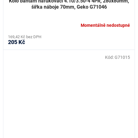
Kolo bantam nafukovací 4.10/3.50-4 4PR, 280x80mm,
šířka náboje 70mm, Geko G71046
Momentálně nedostupné
169,42 Kč bez DPH
205 Kč
Kód:
G71015