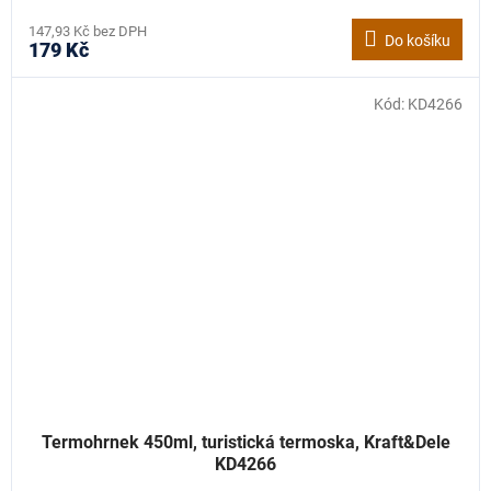
147,93 Kč bez DPH
Do košíku
179 Kč
Kód:
KD4266
Termohrnek 450ml, turistická termoska, Kraft&Dele
KD4266