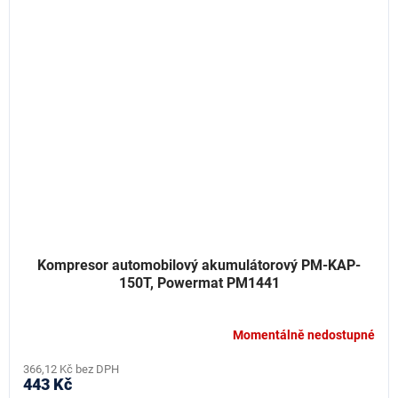
Kompresor automobilový akumulátorový PM-KAP-
150T, Powermat PM1441
Momentálně nedostupné
366,12 Kč bez DPH
443 Kč