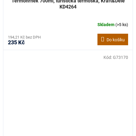
Termohrnek 700ml, turistická termoska, Kraft&Dele
KD4264
Skladem
(>5 ks)
194,21 Kč bez DPH
Do košíku
235 Kč
Kód:
G73170