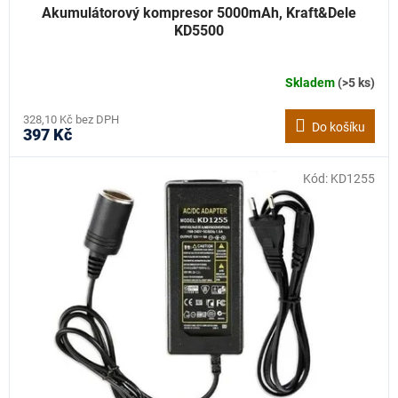
Akumulátorový kompresor 5000mAh, Kraft&Dele
KD5500
Skladem
(>5 ks)
328,10 Kč bez DPH
Do košíku
397 Kč
Kód:
KD1255