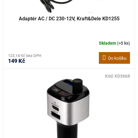
Adaptér AC / DC 230-12V, Kraft&Dele KD1255
Skladem
(>5 ks)
123,14 Kč bez DPH
Do košíku
149 Kč
Kód:
KD3668