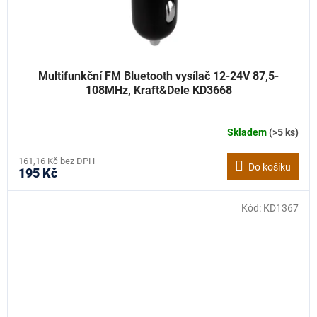
Multifunkční FM Bluetooth vysílač 12-24V 87,5-
108MHz, Kraft&Dele KD3668
Skladem
(>5 ks)
161,16 Kč bez DPH
Do košíku
195 Kč
Kód:
KD1367