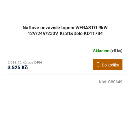
Naftové nezávislé topení WEBASTO 9kW
12V/24V/230V, Kraft&Dele KD11784
Skladem
(>5 ks)
2 913,22 Kč bez DPH
Do košíku
3 525 Kč
Kód:
G80649