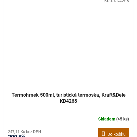
Kód:
KD4268
Termohrnek 500ml, turistická termoska, Kraft&Dele
KD4268
Skladem
(>5 ks)
247,11 Kč bez DPH
Do košíku
299 Kč