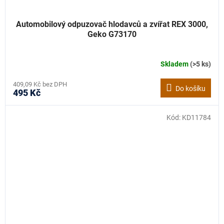
Automobilový odpuzovač hlodavců a zvířat REX 3000,
Geko G73170
Skladem
(>5 ks)
409,09 Kč bez DPH
Do košíku
495 Kč
Kód:
KD11784