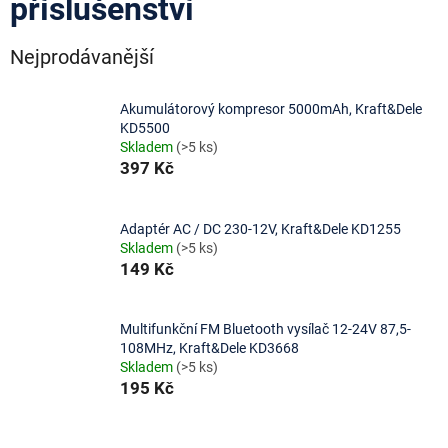
příslušenství
Nejprodávanější
Akumulátorový kompresor 5000mAh, Kraft&Dele
KD5500
Skladem
(>5 ks)
397 Kč
Adaptér AC / DC 230-12V, Kraft&Dele KD1255
Skladem
(>5 ks)
149 Kč
Multifunkční FM Bluetooth vysílač 12-24V 87,5-
108MHz, Kraft&Dele KD3668
Skladem
(>5 ks)
195 Kč