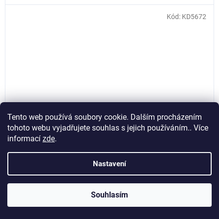
Kód:
KD5672
Tento web používá soubory cookie. Dalším procházením
tohoto webu vyjadřujete souhlas s jejich používáním.. Více
informací
zde
.
Nastavení
Diagnostický tester OBD II / EOBD, Kraft&Dele KD5672
Souhlasím
Skladem
(>5 ks)