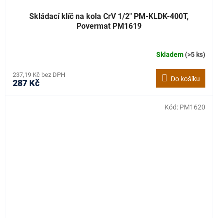
Skládací klíč na kola CrV 1/2" PM-KLDK-400T,
Povermat PM1619
Skladem
(>5 ks)
237,19 Kč bez DPH
Do košíku
287 Kč
Kód:
PM1620