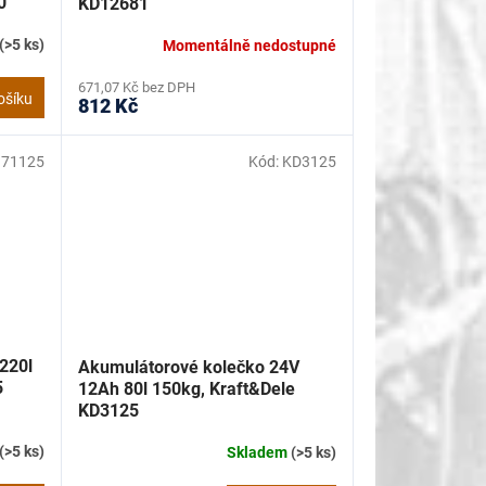
0
KD12681
(>5 ks)
Momentálně nedostupné
671,07 Kč bez DPH
ošíku
812 Kč
71125
Kód:
KD3125
 220l
Akumulátorové kolečko 24V
5
12Ah 80l 150kg, Kraft&Dele
KD3125
(>5 ks)
Skladem
(>5 ks)