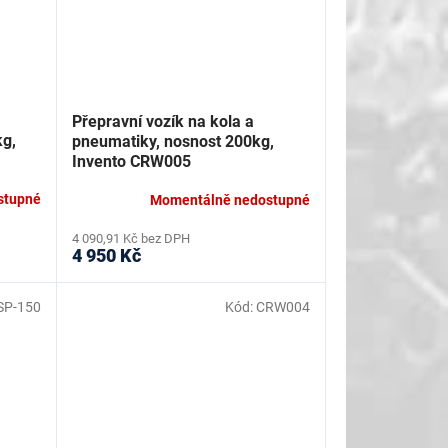
Přepravní vozík na kola a
kg,
pneumatiky, nosnost 200kg,
Invento CRW005
stupné
Momentálně nedostupné
4 090,91 Kč bez DPH
4 950 Kč
SP-150
Kód:
CRW004