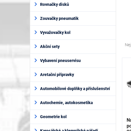
í
Rovnačky disků
p
a
Zouvačky pneumatik
n
e
l
Vyvažovačky kol
Ř
a
Nej
Akční sety
z
e
V
Vybavení pneuservisu
n
ý
í
p
Aretační přípravky
p
i
r
s
o
Automobilové doplňky a příslušenství
p
d
r
u
Autochemie, autokosmetika
o
k
d
t
Geometrie kol
u
N
ů
k
p
Karosářské a klempířské nářadí