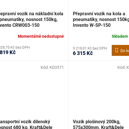
epravní vozík na nákladní kola
Přepravní vozík na kola a
 pneumatiky, nosnost 150kg,
pneumatiky, nosnost 150kg
nvento CRW003-150
Invento W-SP-150
Momentálně nedostupné
Skladem
329,75 Kč bez DPH
5 219,01 Kč bez DPH
Do k
 819 Kč
6 315 Kč
Kód:
KD3571
Kód:
K
ansportní vozík dílenský
Vozík plošinový 200kg,
osnost 680 kg, Kraft&Dele
575x300mm, Kraft&Dele