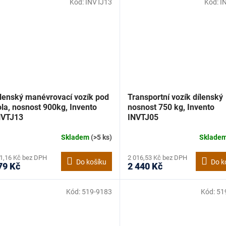
Kód:
INVTJ13
Kód:
I
ílenský manévrovací vozík pod
Transportní vozík dílenský
la, nosnost 900kg, Invento
nosnost 750 kg, Invento
NVTJ13
INVTJ05
Skladem
(>5 ks)
Sklade
1,16 Kč bez DPH
2 016,53 Kč bez DPH
Do košíku
Do k
79 Kč
2 440 Kč
Kód:
519-9183
Kód:
51