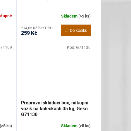
stupné
Skladem
(>5 ks)
214,05 Kč bez DPH
Do košíku
259 Kč
71109
Kód:
G71130
Přepravní skládací box, nákupní
vozík na kolečkách 35 kg, Geko
G71130
(>5 ks)
Skladem
(>5 ks)