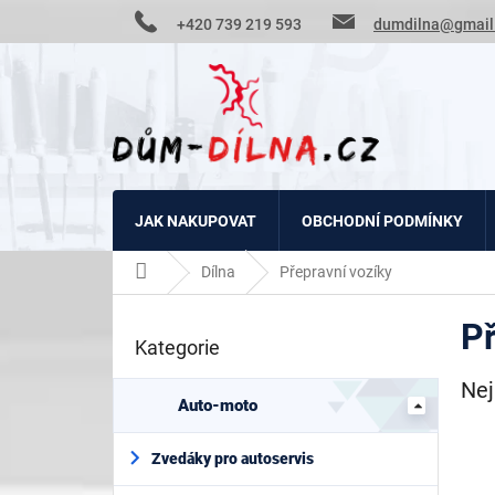
Přejít
+420 739 219 593
dumdilna@gmail
na
obsah
JAK NAKUPOVAT
OBCHODNÍ PODMÍNKY
Domů
Dílna
Přepravní vozíky
P
Př
o
Kategorie
Přeskočit
s
kategorie
t
Nej
r
Auto-moto
a
n
Zvedáky pro autoservis
n