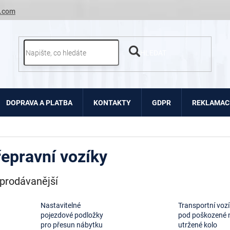
.com
HLEDAT
DOPRAVA A PLATBA
KONTAKTY
GDPR
REKLAMACE
epravní vozíky
prodávanější
Nastavitelné
Transportní voz
pojezdové podložky
pod poškozené 
pro přesun nábytku
utržené kolo