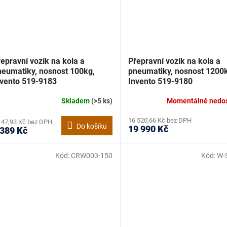
epravní vozík na kola a
Přepravní vozík na kola a
neumatiky, nosnost 100kg,
pneumatiky, nosnost 1200
nvento 519-9183
Invento 519-9180
Skladem
(>5 ks)
Momentálně nedo
16 520,66 Kč bez DPH
147,93 Kč bez DPH
Do košíku
19 990 Kč
 389 Kč
Kód:
CRW003-150
Kód:
W-