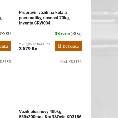
Přepravní vozík na kola a
,
pneumatiky, nosnost 70kg,
Invento CRW004
(>5 ks)
Skladem
(>5 ks)
2 957,85 Kč bez DPH
ošíku
Do košíku
3 579 Kč
D3185
Kód:
KD3186
Vozík plošinový 400kg,
580x300mm, Kraft&Dele KD3186