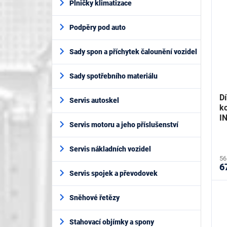
Plničky klimatizace
Podpěry pod auto
Sady spon a příchytek čalounění vozidel
Sady spotřebního materiálu
D
Servis autoskel
ko
I
Servis motoru a jeho příslušenství
Servis nákladních vozidel
56
6
Servis spojek a převodovek
Sněhové řetězy
Stahovací objímky a spony