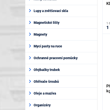
K
Lupy a zvětšovací skla
Magnetické lišty
1 
1
Magnety
Mycí pasty na ruce
Ochranné pracovní pomůcky
Ohýbačky trubek
Ohřívače šroubů
Př
k
Oleje a maziva
Organizéry