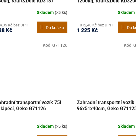
30kg, Kraft&Dele KD3187
1200kg, Kraft&Dele KD320
Skladem
(>5 ks)
Skladem
4,05 Kč bez DPH
1 012,40 Kč bez DPH
Do košíku
Do k
38 Kč
1 225 Kč
Kód:
G71126
Kód:
G
hradní transportní vozík 75l
Zahradní transportní vozík
klápěcí, Geko G71126
96x51x40cm, Geko G7112
Skladem
(>5 ks)
Skladem