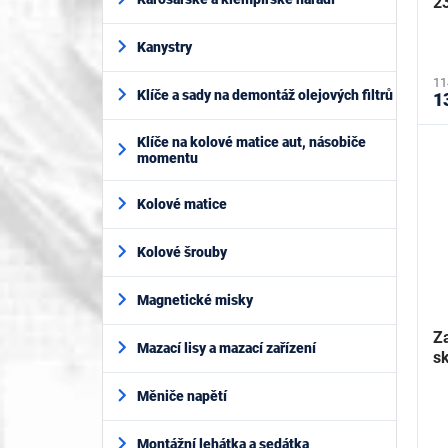
t
2
ů
Kanystry
11
Klíče a sady na demontáž olejových filtrů
1
Klíče na kolové matice aut, násobiče
momentu
Kolové matice
Kolové šrouby
Magnetické misky
Za
Mazací lisy a mazací zařízení
s
Měniče napětí
Montážní lehátka a sedátka