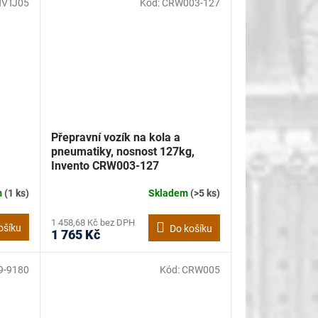
NVTJ05
Kód:
CRW003-127
Přepravní vozík na kola a
pneumatiky, nosnost 127kg,
Invento CRW003-127
m
(1 ks)
Skladem
(>5 ks)
1 458,68 Kč bez DPH
ošíku
Do košíku
1 765 Kč
9-9180
Kód:
CRW005