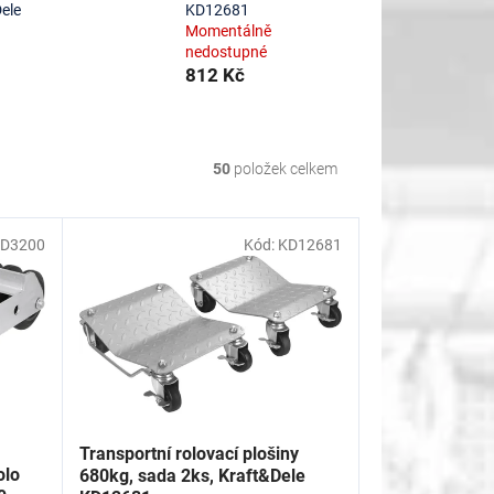
ele
KD12681
Momentálně
nedostupné
812 Kč
50
položek celkem
D3200
Kód:
KD12681
Transportní rolovací plošiny
olo
680kg, sada 2ks, Kraft&Dele