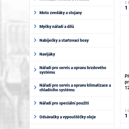
1 
1
Moto zvedáky a stojany
Myčky nářadí a dílů
Nabíječky a startovací boxy
Navijáky
Nářadí pro servis a opravu brzdového
systému
Př
p
Nářadí pro servis a opravu klimatizace a
1
chladícího systému
Nářadí pro speciální použití
1 
1
Odsávačky a vypouštěčky oleje