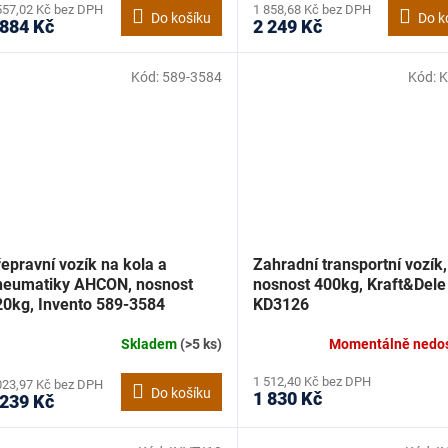
557,02 Kč bez DPH
1 858,68 Kč bez DPH
Do košíku
Do k
 884 Kč
2 249 Kč
Kód:
589-3584
Kód:
K
epravní vozík na kola a
Zahradní transportní vozík,
neumatiky AHCON, nosnost
nosnost 400kg, Kraft&Dele
20kg, Invento 589-3584
KD3126
Skladem
(>5 ks)
Momentálně nedo
1 512,40 Kč bez DPH
023,97 Kč bez DPH
Do košíku
1 830 Kč
 239 Kč