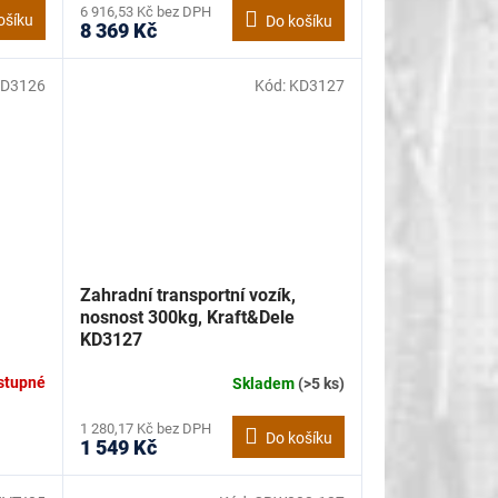
6 916,53 Kč bez DPH
ošíku
Do košíku
8 369 Kč
D3126
Kód:
KD3127
Zahradní transportní vozík,
nosnost 300kg, Kraft&Dele
KD3127
stupné
Skladem
(>5 ks)
1 280,17 Kč bez DPH
Do košíku
1 549 Kč