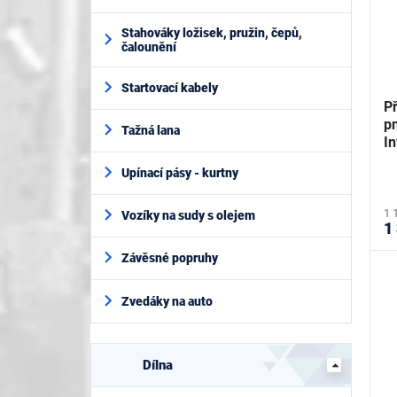
Stahováky ložisek, pružin, čepů,
čalounění
Startovací kabely
Př
p
Tažná lana
I
Upínací pásy - kurtny
1 
Vozíky na sudy s olejem
1
Závěsné popruhy
Zvedáky na auto
Dílna