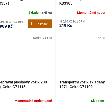
D3571
KD3185
Skladem
(>5 ks)
Momentálně nedo
180,99 Kč bez DPH
643,80 Kč bez DPH
Do košíku
219 Kč
 989 Kč
Kód:
G71113
Kód:
G
epravní plošinový vozík 200
Transportní vozík skládaný
g, Geko G71113
127L, Geko G71109
Momentálně nedostupné
Skladem