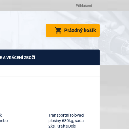
Přihlášení
NÁKUPNÍ
Prázdný košík
KOŠÍK
 A VRÁCENÍ ZBOŽÍ
ík
Transportní rolovací
nebo
plošiny 680kg, sada
2ks, Kraft&Dele