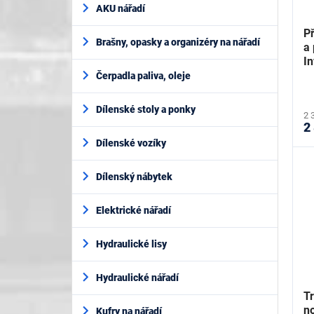
AKU nářadí
Př
Brašny, opasky a organizéry na nářadí
a
I
Čerpadla paliva, oleje
Dílenské stoly a ponky
2 
2
Dílenské vozíky
Dílenský nábytek
Elektrické nářadí
Hydraulické lisy
Hydraulické nářadí
Tr
n
Kufry na nářadí