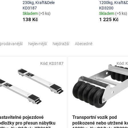
230kg, Kraft&Dele
1200kg, Kraft&D
KD3187
KD3200
Skladem
(>5 ks)
Skladem
(>5 ks)
138 Kč
1 225 Kč
prodávanější
Nejlevnější
Nejdražší
Abecedně
Kód:
KD3187
Kód:
K
astavitelné pojezdové
Transportní vozík pod
odložky pro přesun nábytku
poškozené nebo utržené k