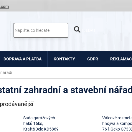
.com
HLEDAT
DOPRAVA A PLATBA
KONTAKTY
GDPR
REKLAMACE
 nářadí
tatní zahradní a stavební nářad
prodávanější
Sada garážových
Válcové rozmet
háků 16ks,
hnojiva a komp
Kraft&Dele KD5869
76 l, Geko G733