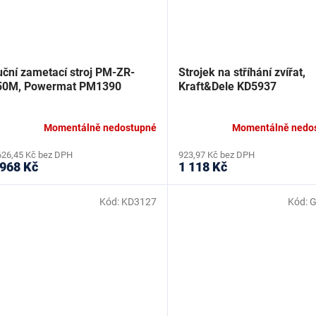
uční zametací stroj PM-ZR-
Strojek na stříhání zvířat,
50M, Powermat PM1390
Kraft&Dele KD5937
Momentálně nedostupné
Momentálně nedo
626,45 Kč bez DPH
923,97 Kč bez DPH
 968 Kč
1 118 Kč
Kód:
KD3127
Kód:
G