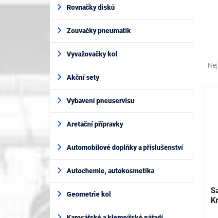
í
Rovnačky disků
p
a
Zouvačky pneumatik
n
e
Ř
l
Vyvažovačky kol
a
Nej
z
Akční sety
e
V
n
ý
Vybavení pneuservisu
í
p
p
i
Aretační přípravky
r
s
o
p
Automobilové doplňky a příslušenství
d
r
u
o
k
Autochemie, autokosmetika
d
t
u
S
ů
Geometrie kol
k
K
t
Karosářské a klempířské nářadí