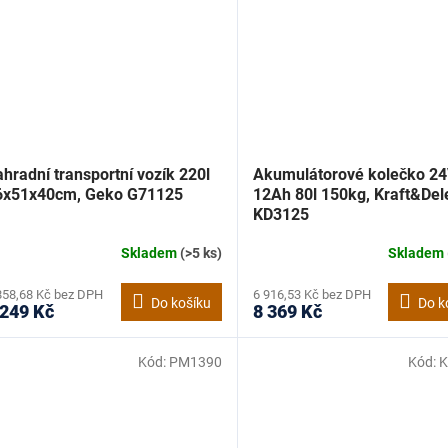
hradní transportní vozík 220l
Akumulátorové kolečko 2
6x51x40cm, Geko G71125
12Ah 80l 150kg, Kraft&Del
KD3125
Skladem
(>5 ks)
Skladem
858,68 Kč bez DPH
6 916,53 Kč bez DPH
Do košíku
Do k
 249 Kč
8 369 Kč
Kód:
PM1390
Kód:
K