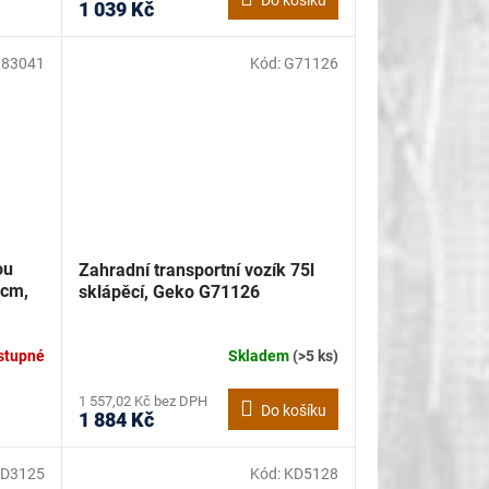
Do košíku
1 039 Kč
83041
Kód:
G71126
ou
Zahradní transportní vozík 75l
5cm,
sklápěcí, Geko G71126
stupné
Skladem
(>5 ks)
1 557,02 Kč bez DPH
Do košíku
1 884 Kč
D3125
Kód:
KD5128