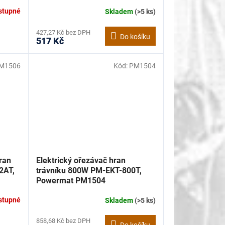
stupné
Skladem
(>5 ks)
427,27 Kč bez DPH
Do košíku
517 Kč
M1506
Kód:
PM1504
ran
Elektrický ořezávač hran
2AT,
trávníku 800W PM-EKT-800T,
Powermat PM1504
stupné
Skladem
(>5 ks)
858,68 Kč bez DPH