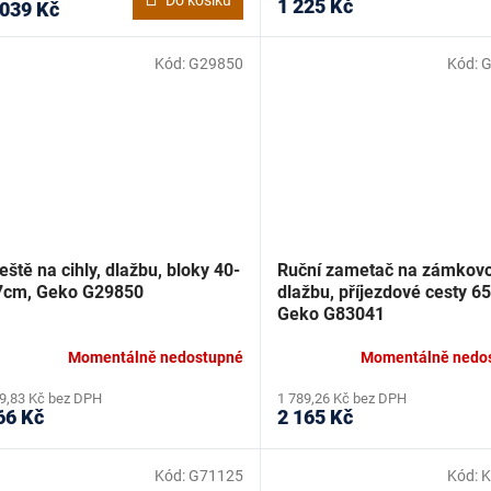
1 225 Kč
 039 Kč
Kód:
G29850
Kód:
G
eště na cihly, dlažbu, bloky 40-
Ruční zametač na zámkov
7cm, Geko G29850
dlažbu, příjezdové cesty 6
Geko G83041
Momentálně nedostupné
Momentálně nedo
9,83 Kč bez DPH
1 789,26 Kč bez DPH
66 Kč
2 165 Kč
Kód:
G71125
Kód:
K