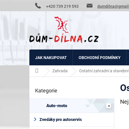
Přejít
+420 739 219 593
dumdilna@gmail
na
obsah
JAK NAKUPOVAT
OBCHODNÍ PODMÍNKY
Domů
Zahrada
Ostatní zahradní a stavební
P
Os
o
Kategorie
Přeskočit
s
kategorie
t
Nej
r
Auto-moto
a
n
Zvedáky pro autoservis
n