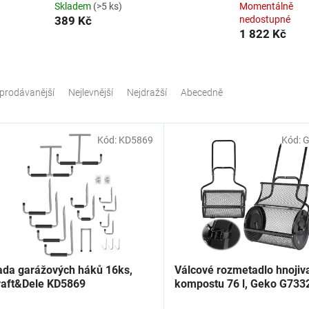
Skladem
(>5 ks)
Momentálně
389 Kč
nedostupné
1 822 Kč
prodávanější
Nejlevnější
Nejdražší
Abecedně
Kód:
KD5869
Kód:
G
ada garážových háků 16ks,
Válcové rozmetadlo hnojiv
raft&Dele KD5869
kompostu 76 l, Geko G733