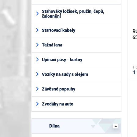
Stahováky ložisek, pružin, čepů,
čalounění
Startovací kabely
R
6
Tažná lana
Upínací pásy - kurtny
1 
1
Vozíky na sudy s olejem
Závěsné popruhy
Zvedáky na auto
Dílna