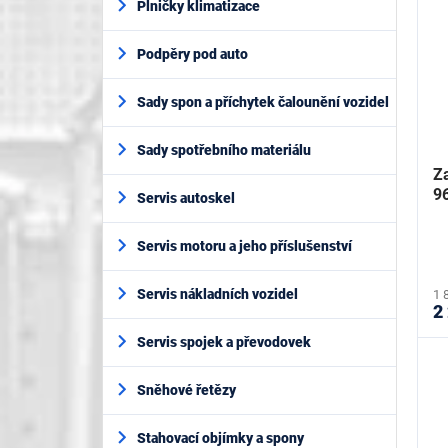
Plničky klimatizace
Podpěry pod auto
Sady spon a příchytek čalounění vozidel
Sady spotřebního materiálu
Za
9
Servis autoskel
Servis motoru a jeho příslušenství
Servis nákladních vozidel
1 
2
Servis spojek a převodovek
Sněhové řetězy
Stahovací objímky a spony