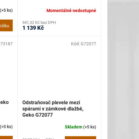
(>5 ks)
Momentálně nedostupné
941,32 Kč bez DPH
ošíku
1 139 Kč
73187
Kód:
G72077
Geko
Odstraňovač plevele mezi
spárami v zámkové dlažbě,
Geko G72077
(>5 ks)
Skladem
(>5 ks)