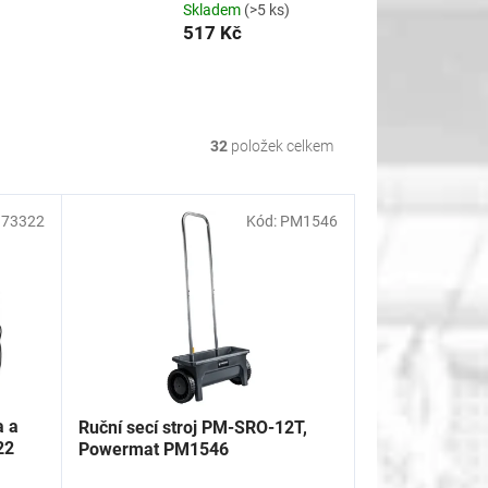
Skladem
(>5 ks)
517 Kč
32
položek celkem
73322
Kód:
PM1546
a a
Ruční secí stroj PM-SRO-12T,
22
Powermat PM1546