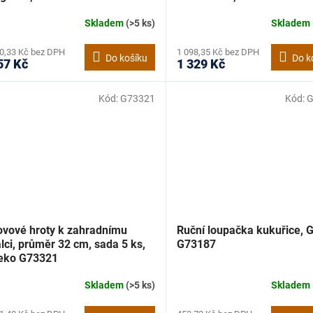
Skladem
(>5 ks)
Skladem
0,33 Kč bez DPH
1 098,35 Kč bez DPH
Do košíku
Do k
57 Kč
1 329 Kč
Kód:
G73321
Kód:
G
ovové hroty k zahradnímu
Ruční loupačka kukuřice, 
lci, průměr 32 cm, sada 5 ks,
G73187
eko G73321
Skladem
(>5 ks)
Skladem