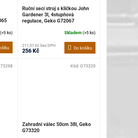
Ruční secí stroj s kličkou John
Gardener 3l, 4stupňová
065
regulace, Geko G72067
(>5 ks)
Skladem
(>5 ks)
211,57 Kč bez DPH
ošíku
Do košíku
256 Kč
73298
Kód:
G73320
Zahradní válec 50cm 38l, Geko
G73320