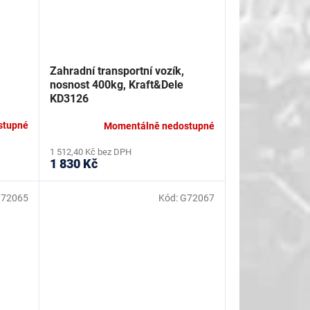
Zahradní transportní vozík,
nosnost 400kg, Kraft&Dele
KD3126
stupné
Momentálně nedostupné
1 512,40 Kč bez DPH
1 830 Kč
72065
Kód:
G72067