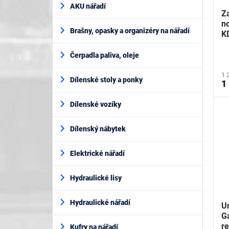
AKU nářadí
Za
n
Brašny, opasky a organizéry na nářadí
K
Čerpadla paliva, oleje
1 
Dílenské stoly a ponky
1
Dílenské vozíky
Dílenský nábytek
Elektrické nářadí
Hydraulické lisy
Hydraulické nářadí
Un
G
r
Kufry na nářadí