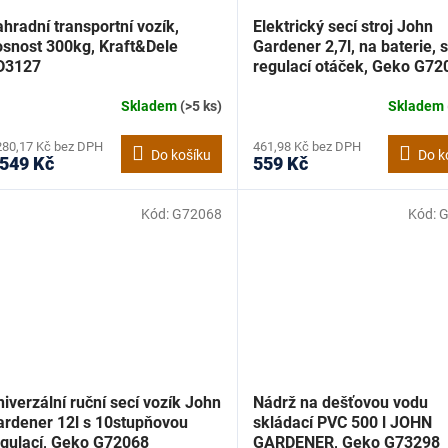
hradní transportní vozík,
Elektrický secí stroj John
osnost 300kg, Kraft&Dele
Gardener 2,7l, na baterie, s
D3127
regulací otáček, Geko G72
Skladem
(>5 ks)
Skladem
280,17 Kč bez DPH
461,98 Kč bez DPH
Do košíku
Do k
 549 Kč
559 Kč
Kód:
G72068
Kód:
G
iverzální ruční secí vozík John
Nádrž na dešťovou vodu
ardener 12l s 10stupňovou
skládací PVC 500 l JOHN
egulací, Geko G72068
GARDENER, Geko G73298