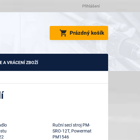
Přihlášení
NÁKUPNÍ
Prázdný košík
KOŠÍK
 A VRÁCENÍ ZBOŽÍ
í
adlo
Ruční secí stroj PM-
ostu
SRO-12T, Powermat
22
PM1546