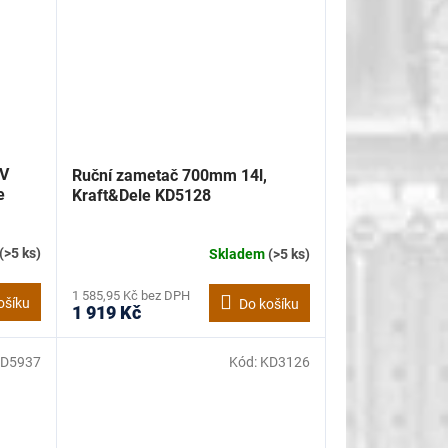
4V
Ruční zametač 700mm 14l,
e
Kraft&Dele KD5128
(>5 ks)
Skladem
(>5 ks)
1 585,95 Kč bez DPH
ošíku
Do košíku
1 919 Kč
D5937
Kód:
KD3126