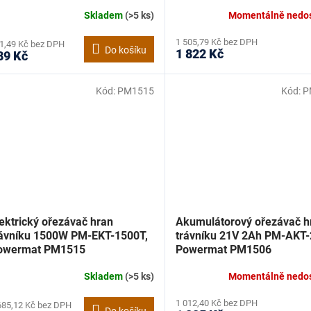
Skladem
(>5 ks)
Momentálně nedo
1 505,79 Kč bez DPH
1,49 Kč bez DPH
Do košíku
1 822 Kč
89 Kč
Kód:
PM1515
Kód:
P
ektrický ořezávač hran
Akumulátorový ořezávač h
rávníku 1500W PM-EKT-1500T,
trávníku 21V 2Ah PM-AKT-
owermat PM1515
Powermat PM1506
Skladem
(>5 ks)
Momentálně nedo
1 012,40 Kč bez DPH
685,12 Kč bez DPH
Do košíku