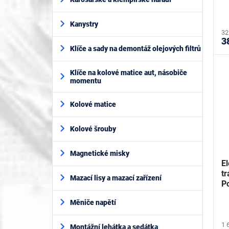
ů
Kanystry
32
3
Klíče a sady na demontáž olejových filtrů
Klíče na kolové matice aut, násobiče
momentu
Kolové matice
Kolové šrouby
Magnetické misky
El
t
Mazací lisy a mazací zařízení
P
Měniče napětí
1 
Montážní lehátka a sedátka