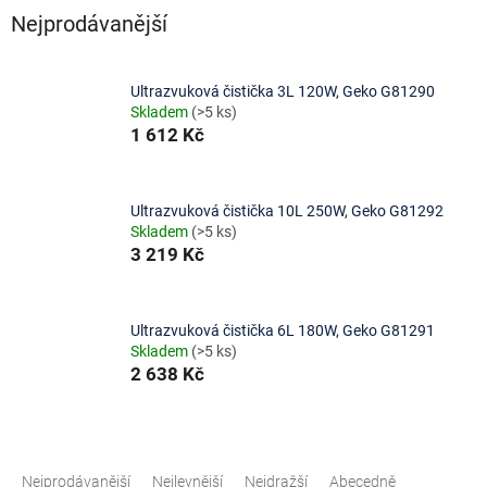
Nejprodávanější
Ultrazvuková čistička 3L 120W, Geko G81290
Skladem
(>5 ks)
1 612 Kč
Ultrazvuková čistička 10L 250W, Geko G81292
Skladem
(>5 ks)
3 219 Kč
Ultrazvuková čistička 6L 180W, Geko G81291
Skladem
(>5 ks)
2 638 Kč
Ř
a
Nejprodávanější
Nejlevnější
Nejdražší
Abecedně