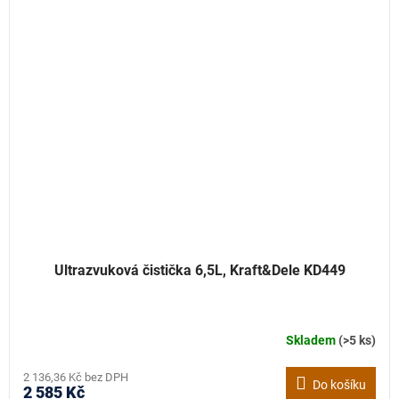
Ultrazvuková čistička 6,5L, Kraft&Dele KD449
Skladem
(>5 ks)
2 136,36 Kč bez DPH
Do košíku
2 585 Kč