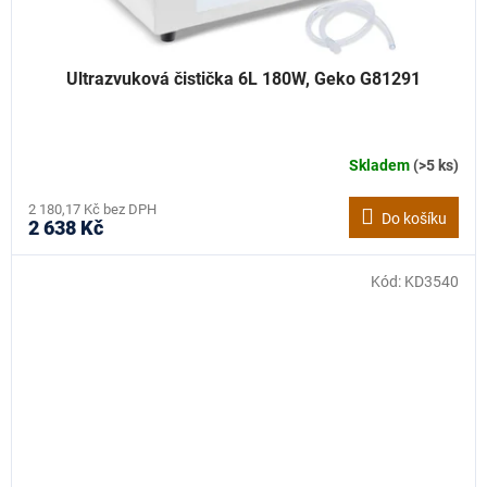
Ultrazvuková čistička 6L 180W, Geko G81291
Skladem
(>5 ks)
2 180,17 Kč bez DPH
Do košíku
2 638 Kč
Kód:
KD3540