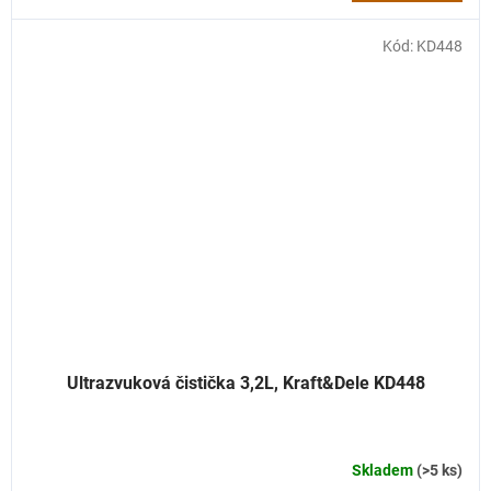
Kód:
KD448
Ultrazvuková čistička 3,2L, Kraft&Dele KD448
Skladem
(>5 ks)