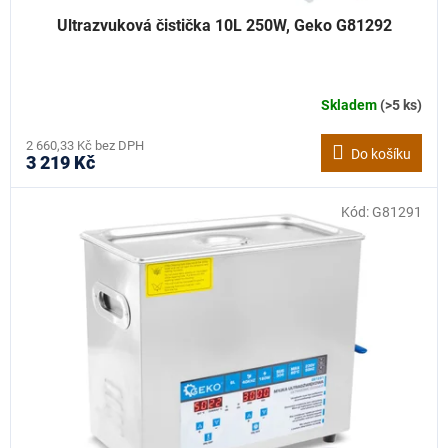
Ultrazvuková čistička 10L 250W, Geko G81292
Skladem
(>5 ks)
2 660,33 Kč bez DPH
Do košíku
3 219 Kč
Kód:
G81291