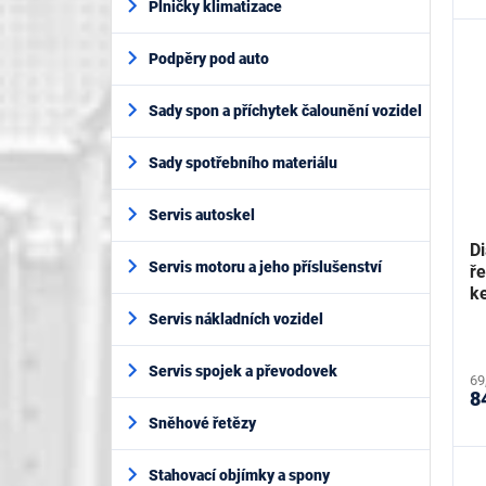
Plničky klimatizace
Podpěry pod auto
Sady spon a příchytek čalounění vozidel
Sady spotřebního materiálu
Servis autoskel
D
Servis motoru a jeho příslušenství
ř
k
Servis nákladních vozidel
Servis spojek a převodovek
69
8
Sněhové řetězy
Stahovací objímky a spony