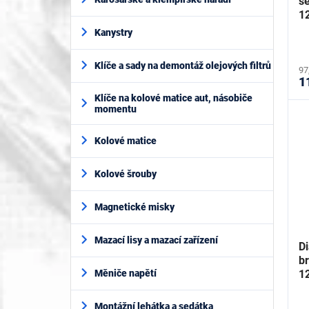
s
t
1
ů
H
Kanystry
Klíče a sady na demontáž olejových filtrů
97
1
Klíče na kolové matice aut, násobiče
momentu
Kolové matice
Kolové šrouby
Magnetické misky
Mazací lisy a mazací zařízení
D
b
1
Měniče napětí
Montážní lehátka a sedátka