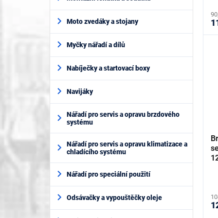
90
1
Moto zvedáky a stojany
Myčky nářadí a dílů
Nabíječky a startovací boxy
Navijáky
Nářadí pro servis a opravu brzdového
systému
B
Nářadí pro servis a opravu klimatizace a
s
chladícího systému
1
K
Nářadí pro speciální použití
10
Odsávačky a vypouštěčky oleje
1