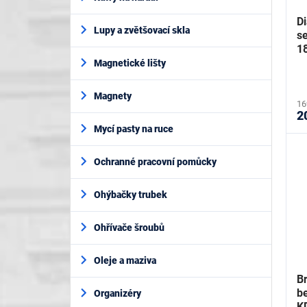
D
Lupy a zvětšovací skla
s
1
Magnetické lišty
Magnety
16
2
Mycí pasty na ruce
Ochranné pracovní pomůcky
Ohýbačky trubek
Ohřívače šroubů
Oleje a maziva
B
b
Organizéry
K