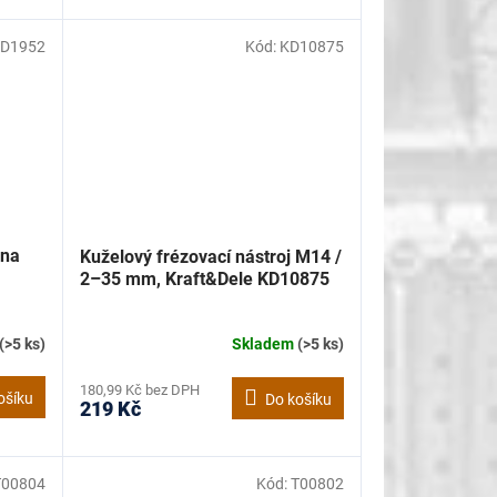
D1952
Kód:
KD10875
 na
Kuželový frézovací nástroj M14 /
2–35 mm, Kraft&Dele KD10875
(>5 ks)
Skladem
(>5 ks)
180,99 Kč bez DPH
ošíku
Do košíku
219 Kč
T00804
Kód:
T00802