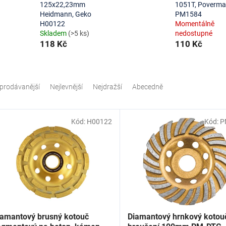
125x22,23mm
1051T, Poverma
Heidmann, Geko
PM1584
H00122
Momentálně
Skladem
(>5 ks)
nedostupné
118 Kč
110 Kč
prodávanější
Nejlevnější
Nejdražší
Abecedně
Kód:
H00122
Kód:
P
iamantový brusný kotouč
Diamantový hrnkový kotou