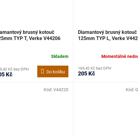
iamantový brusný kotouč
Diamantový brusný kotouč
25mm TYP T, Verke V44206
125mm TYP L, Verke V442
Skladem
Momentálně nedo
169,42 Kč bez DPH
9,42 Kč bez DPH
Do košíku
205 Kč
05 Kč
Kód:
V44220
Kód:
G