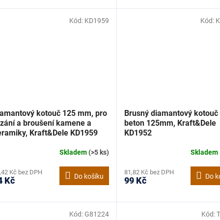
Kód:
KD1959
Kód:
K
iamantový kotouč 125 mm, pro
Brusný diamantový kotouč
ezání a broušení kamene a
beton 125mm, Kraft&Dele
eramiky, Kraft&Dele KD1959
KD1952
Skladem
(>5 ks)
Skladem
,42 Kč bez DPH
81,82 Kč bez DPH
Do košíku
Do k
4 Kč
99 Kč
Kód:
G81224
Kód: