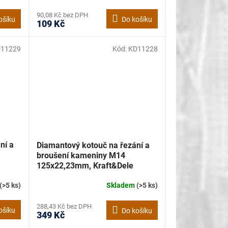
90,08 Kč bez DPH
ošíku
Do košíku
109 Kč
11229
Kód:
KD11228
ní a
Diamantový kotouč na řezání a
broušení kameniny M14
125x22,23mm, Kraft&Dele
KD11228
(>5 ks)
Skladem
(>5 ks)
288,43 Kč bez DPH
ošíku
Do košíku
349 Kč