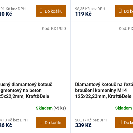
,91 Kč bez DPH
98,35 Kč bez DPH
Do košíku
Do k
10 Kč
119 Kč
Kód:
KD1950
Kód:
KD
rusný diamantový kotouč
Diamantový kotouč na řezá
egmentový na beton
broušení kameniny M14
25x22,2mm, Kraft&Dele
125x22,23mm, Kraft&Dele
D1950
KD11229
Skladem
(>5 ks)
Skladem
4,13 Kč bez DPH
280,17 Kč bez DPH
Do košíku
Do k
26 Kč
339 Kč