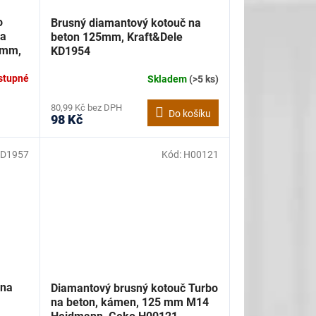
o
Brusný diamantový kotouč na
 a
beton 125mm, Kraft&Dele
 mm,
KD1954
stupné
Skladem
(>5 ks)
80,99 Kč bez DPH
Do košíku
98 Kč
D1957
Kód:
H00121
 na
Diamantový brusný kotouč Turbo
,
na beton, kámen, 125 mm M14