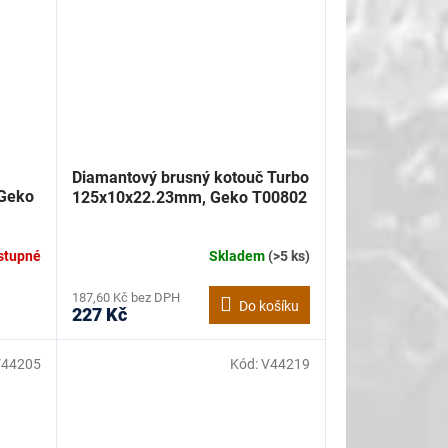
Diamantový brusný kotouč Turbo
Geko
125x10x22.23mm, Geko T00802
stupné
Skladem
(>5 ks)
187,60 Kč bez DPH
Do košíku
227 Kč
V44205
Kód:
V44219