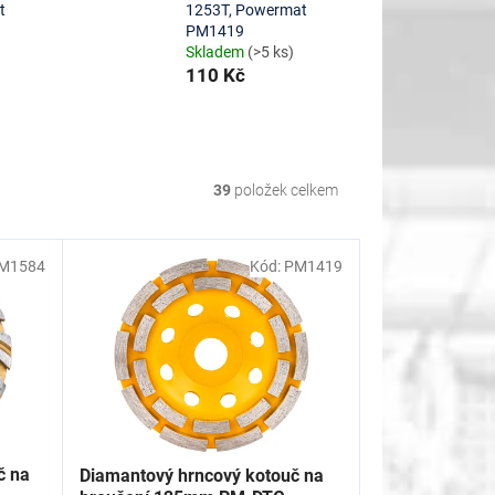
t
1253T, Powermat
PM1419
Skladem
(>5 ks)
110 Kč
39
položek celkem
M1584
Kód:
PM1419
č na
Diamantový hrncový kotouč na