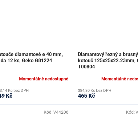
otouče diamantové ø 40 mm,
Diamantový řezný a brusný
ada 12 ks, Geko G81224
kotouč 125x25x22.23mm, 
T00804
Momentálně nedostupné
Momentálně nedo
3,14 Kč bez DPH
384,30 Kč bez DPH
49 Kč
465 Kč
Kód:
V44206
Kód: