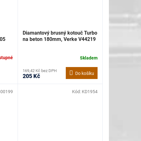
Diamantový brusný kotouč Turbo
05
na beton 180mm, Verke V44219
stupné
Skladem
169,42 Kč bez DPH
Do košíku
205 Kč
00199
Kód:
KD1954