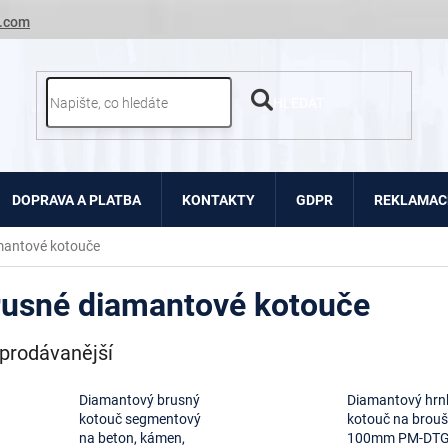
.com
HLEDAT
DOPRAVA A PLATBA
KONTAKTY
GDPR
REKLAMACE
mantové kotouče
rusné diamantové kotouče
prodávanější
Diamantový brusný
Diamantový hrn
kotouč segmentový
kotouč na brouš
na beton, kámen,
100mm PM-DTG