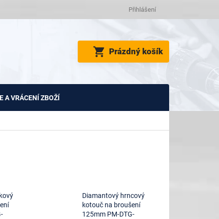
Přihlášení
NÁKUPNÍ
Prázdný košík
KOŠÍK
 A VRÁCENÍ ZBOŽÍ
kový
Diamantový hrncový
ení
kotouč na broušení
-
125mm PM-DTG-