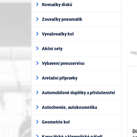
í
Rovnačky disků
p
a
Zouvačky pneumatik
n
e
l
Vyvažovačky kol
Ř
Akční sety
a
Nej
z
Vybavení pneuservisu
e
V
n
ý
í
Aretační přípravky
p
p
i
r
Automobilové doplňky a příslušenství
s
o
p
d
Autochemie, autokosmetika
r
u
o
k
d
Geometrie kol
t
u
D
ů
k
Karosářské a klempířské nářadí