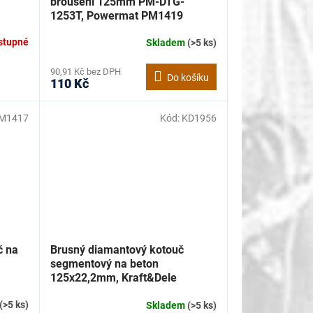
broušení 125mm PM-DTG-
1253T, Powermat PM1419
stupné
Skladem
(>5 ks)
90,91 Kč bez DPH
Do košíku
110 Kč
M1417
Kód:
KD1956
č na
Brusný diamantový kotouč
segmentový na beton
125x22,2mm, Kraft&Dele
KD1956
(>5 ks)
Skladem
(>5 ks)