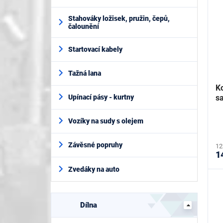
Stahováky ložisek, pružin, čepů,
čalounění
Startovací kabely
Tažná lana
K
s
Upínací pásy - kurtny
Vozíky na sudy s olejem
Závěsné popruhy
12
1
Zvedáky na auto
Dílna