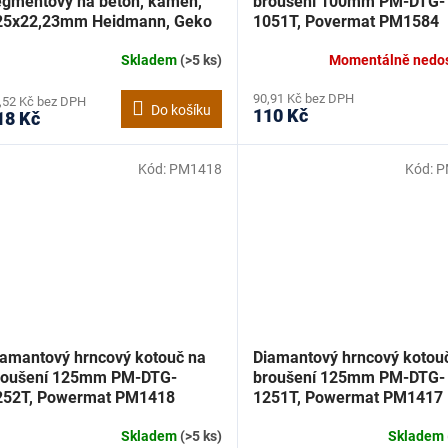
egmentový na beton, kámen,
broušení 100mm PM-DTG-
25x22,23mm Heidmann, Geko
1051T, Povermat PM1584
00122
Skladem
(>5 ks)
Momentálně nedo
90,91 Kč bez DPH
,52 Kč bez DPH
Do košíku
110 Kč
18 Kč
Kód:
PM1418
Kód:
P
iamantový hrncový kotouč na
Diamantový hrncový kotou
roušení 125mm PM-DTG-
broušení 125mm PM-DTG-
252T, Powermat PM1418
1251T, Powermat PM1417
Skladem
(>5 ks)
Skladem