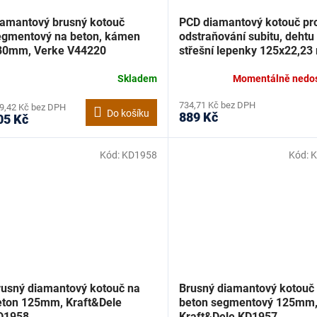
iamantový brusný kotouč
PCD diamantový kotouč pr
egmentový na beton, kámen
odstraňování subitu, dehtu
80mm, Verke V44220
střešní lepenky 125x22,23
Geko G00199
Skladem
Momentálně nedo
734,71 Kč bez DPH
9,42 Kč bez DPH
Do košíku
889 Kč
05 Kč
Kód:
KD1958
Kód:
K
rusný diamantový kotouč na
Brusný diamantový kotouč
eton 125mm, Kraft&Dele
beton segmentový 125mm
D1958
Kraft&Dele KD1957