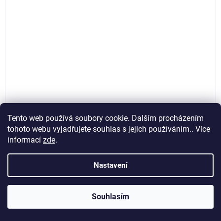
Tento web používá soubory cookie. Dalším procházením
tohoto webu vyjadřujete souhlas s jejich používáním.. Více
Vidiový pilový kotouč na dřevo 250mm 32,2mm 42T,
informací
zde
.
Kraft&Dele KD946
Nastavení
Skladem
(>5 ks)
127,27 Kč bez DPH
Souhlasím
Do košíku
154 Kč