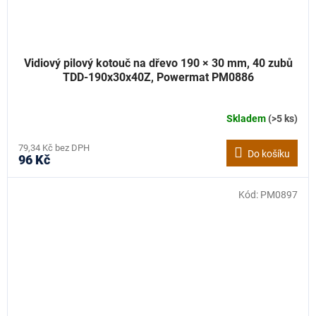
Vidiový pilový kotouč na dřevo 190 × 30 mm, 40 zubů
TDD-190x30x40Z, Powermat PM0886
Skladem
(>5 ks)
79,34 Kč bez DPH
Do košíku
96 Kč
Kód:
PM0897