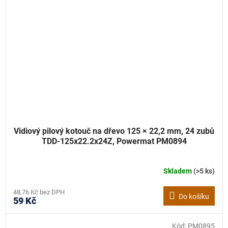
Vidiový pilový kotouč na dřevo 125 × 22,2 mm, 24 zubů
TDD-125x22.2x24Z, Powermat PM0894
Skladem
(>5 ks)
48,76 Kč bez DPH
Do košíku
59 Kč
Kód:
PM0895