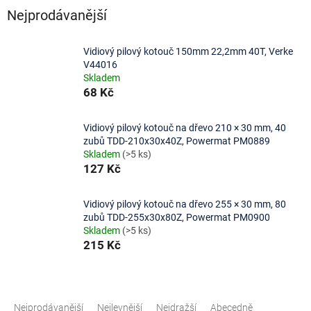
Nejprodávanější
Vidiový pilový kotouč 150mm 22,2mm 40T, Verke
V44016
Skladem
68 Kč
Vidiový pilový kotouč na dřevo 210 × 30 mm, 40
zubů TDD-210x30x40Z, Powermat PM0889
Skladem
(>5 ks)
127 Kč
Vidiový pilový kotouč na dřevo 255 × 30 mm, 80
zubů TDD-255x30x80Z, Powermat PM0900
Skladem
(>5 ks)
215 Kč
Ř
a
Nejprodávanější
Nejlevnější
Nejdražší
Abecedně