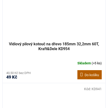
Vidiový pilový kotouč na dřevo 185mm 32,2mm 60T,
Kraft&Dele KD954
Skladem
(>5 ks)
40,50 Kč bez DPH
Do košíku
49 Kč
Kód:
KD941