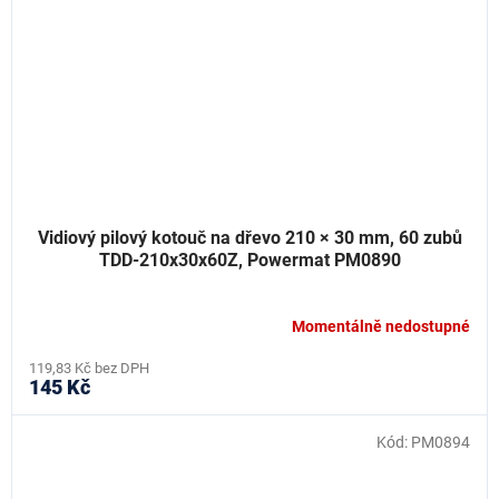
Vidiový pilový kotouč na dřevo 210 × 30 mm, 60 zubů
TDD-210x30x60Z, Powermat PM0890
Momentálně nedostupné
119,83 Kč bez DPH
145 Kč
Kód:
PM0894