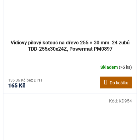
Vidiový pilový kotouč na dřevo 255 × 30 mm, 24 zubů
TDD-255x30x24Z, Powermat PM0897
Skladem
(>5 ks)
136,36 Kč bez DPH
Do košíku
165 Kč
Kód:
KD954