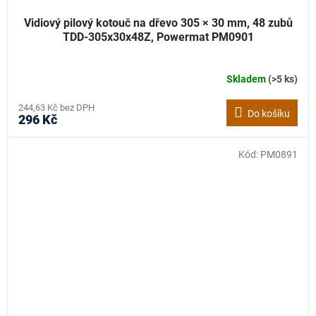
Vidiový pilový kotouč na dřevo 305 × 30 mm, 48 zubů
TDD-305x30x48Z, Powermat PM0901
Skladem
(>5 ks)
244,63 Kč bez DPH
Do košíku
296 Kč
Kód:
PM0891