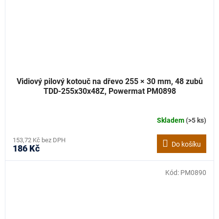
Vidiový pilový kotouč na dřevo 255 × 30 mm, 48 zubů
TDD-255x30x48Z, Powermat PM0898
Skladem
(>5 ks)
153,72 Kč bez DPH
Do košíku
186 Kč
Kód:
PM0890