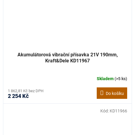
Akumulátorová vibrační přísavka 21V 190mm,
Kraft&Dele KD11967
Skladem
(>5 ks)
1 862,81 Kč bez DPH
Do košíku
2 254 Kč
Kód:
KD11966