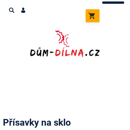
Přejít
na
obsah
NÁKUPNÍ
KOŠÍK
Přísavky na sklo