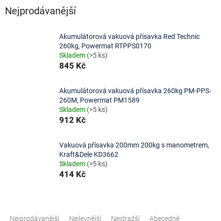
Nejprodávanější
Akumulátorová vakuová přísavka Red Technic
260kg, Powermat RTPPS0170
Skladem
(>5 ks)
845 Kč
Akumulátorová vakuová přísavka 260kg PM-PPS-
260M, Powermat PM1589
Skladem
(>5 ks)
912 Kč
Vakuová přísavka 200mm 200kg s manometrem,
Kraft&Dele KD3662
Skladem
(>5 ks)
414 Kč
Ř
a
Nejprodávanější
Nejlevnější
Nejdražší
Abecedně