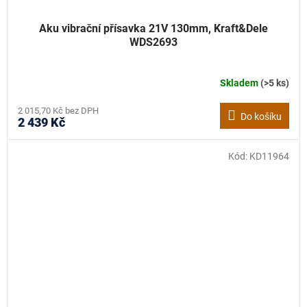
Aku vibrační přísavka 21V 130mm, Kraft&Dele
WDS2693
Skladem
(>5 ks)
2 015,70 Kč bez DPH
Do košíku
2 439 Kč
Kód:
KD11964