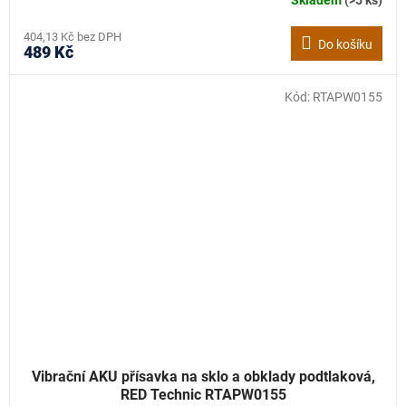
404,13 Kč bez DPH
Do košíku
489 Kč
Kód:
RTAPW0155
Vibrační AKU přísavka na sklo a obklady podtlaková,
RED Technic RTAPW0155