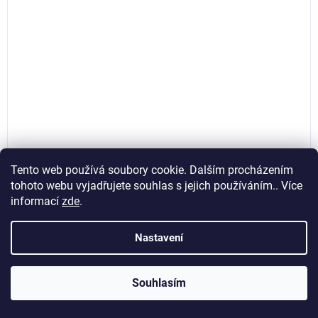
Tento web používá soubory cookie. Dalším procházením
tohoto webu vyjadřujete souhlas s jejich používáním.. Více
informací
zde
.
Přísavka na sklo a obklady podtlaková s
manometrem/190 kg, Kraft&Dele KD10738
Nastavení
Skladem
(>5 ks)
Souhlasím
519,83 Kč bez DPH
Do košíku
629 Kč