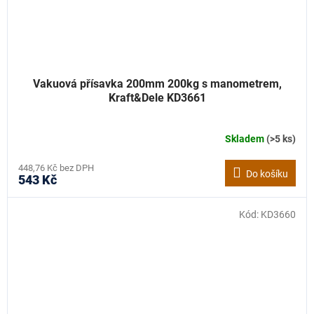
Vakuová přísavka 200mm 200kg s manometrem,
Kraft&Dele KD3661
Skladem
(>5 ks)
448,76 Kč bez DPH
Do košíku
543 Kč
Kód:
KD3660