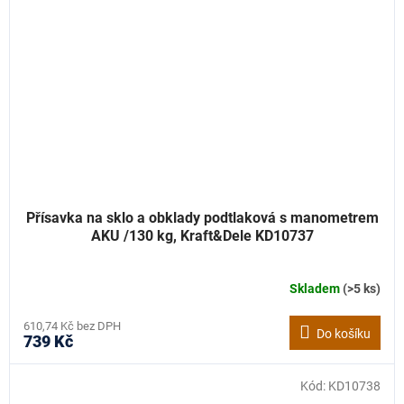
Přísavka na sklo a obklady podtlaková s manometrem
AKU /130 kg, Kraft&Dele KD10737
Skladem
(>5 ks)
610,74 Kč bez DPH
Do košíku
739 Kč
Kód:
KD10738