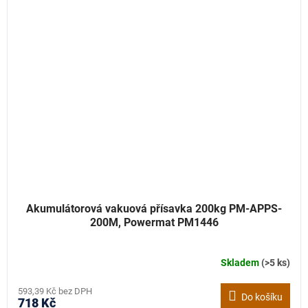
Akumulátorová vakuová přísavka 200kg PM-APPS-
200M, Powermat PM1446
Skladem
(>5 ks)
593,39 Kč bez DPH
Do košíku
718 Kč