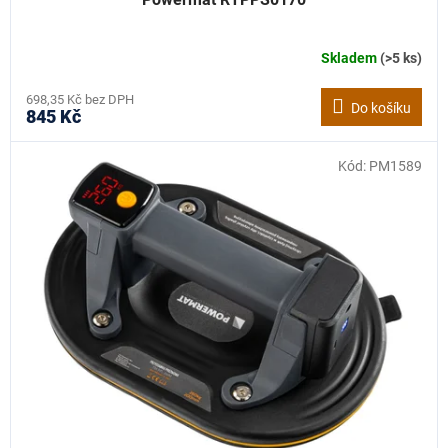
Skladem
(>5 ks)
698,35 Kč bez DPH
Do košíku
845 Kč
Kód:
PM1589