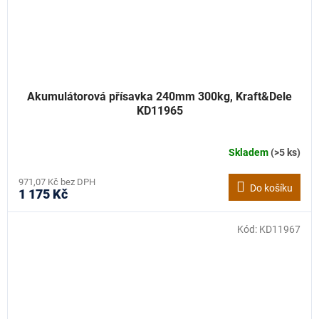
Akumulátorová přísavka 240mm 300kg, Kraft&Dele
KD11965
Skladem
(>5 ks)
971,07 Kč bez DPH
Do košíku
1 175 Kč
Kód:
KD11967