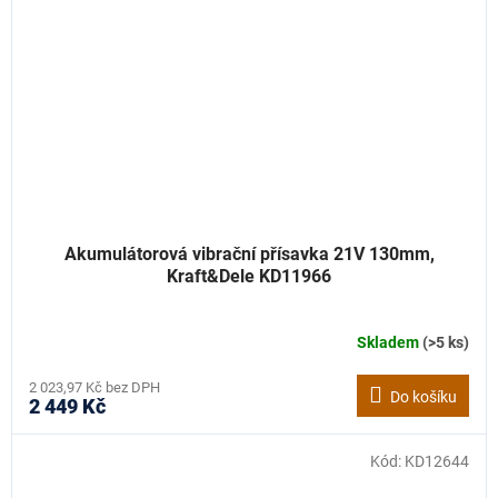
Akumulátorová vibrační přísavka 21V 130mm,
Kraft&Dele KD11966
Skladem
(>5 ks)
2 023,97 Kč bez DPH
Do košíku
2 449 Kč
Kód:
KD12644