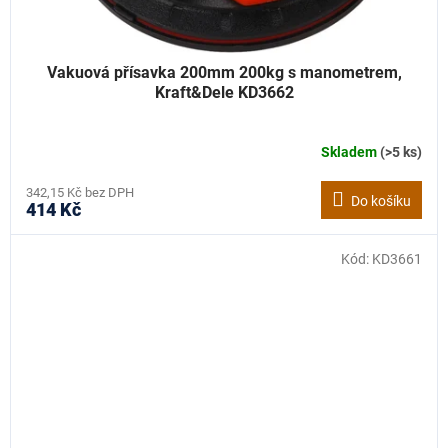
Vakuová přísavka 200mm 200kg s manometrem,
Kraft&Dele KD3662
Skladem
(>5 ks)
342,15 Kč bez DPH
Do košíku
414 Kč
Kód:
KD3661