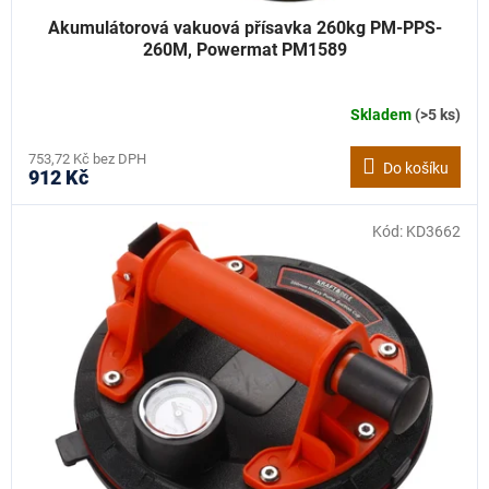
Akumulátorová vakuová přísavka 260kg PM-PPS-
260M, Powermat PM1589
Skladem
(>5 ks)
753,72 Kč bez DPH
Do košíku
912 Kč
Kód:
KD3662