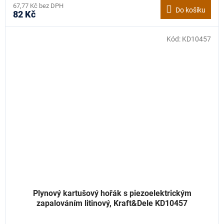
67,77 Kč bez DPH
Do košíku
82 Kč
Kód:
KD10457
Plynový kartušový hořák s piezoelektrickým
zapalováním litinový, Kraft&Dele KD10457