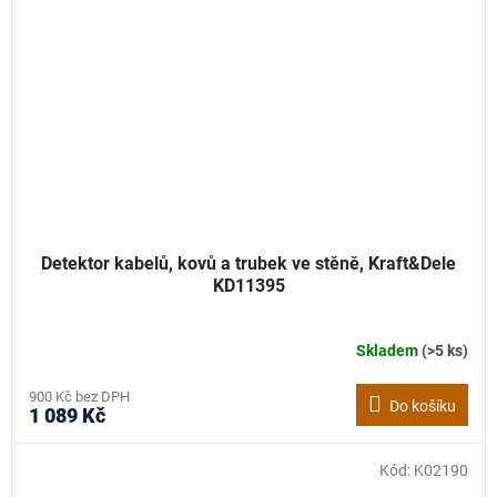
Detektor kabelů, kovů a trubek ve stěně, Kraft&Dele
KD11395
Skladem
(>5 ks)
900 Kč bez DPH
Do košíku
1 089 Kč
Kód:
K02190