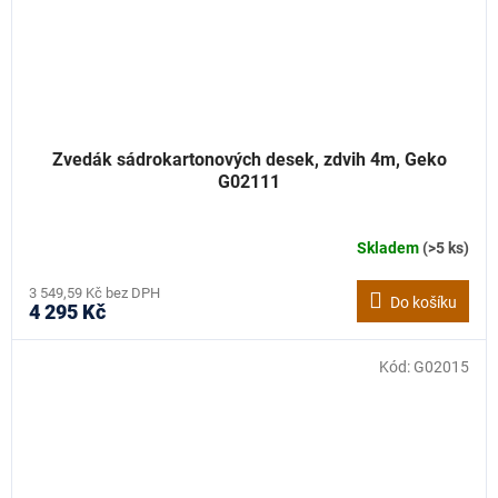
Zvedák sádrokartonových desek, zdvih 4m, Geko
G02111
Skladem
(>5 ks)
3 549,59 Kč bez DPH
Do košíku
4 295 Kč
Kód:
G02015