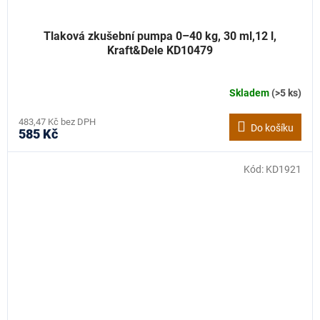
Tlaková zkušební pumpa 0–40 kg, 30 ml,12 l,
Kraft&Dele KD10479
Skladem
(>5 ks)
483,47 Kč bez DPH
Do košíku
585 Kč
Kód:
KD1921