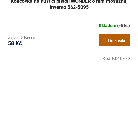
Koncovka na hustící pistoli WONDER 8 mm mosazná,
Invento 562-5095
Skladem
(>5 ks)
47,93 Kč bez DPH
Do košíku
58 Kč
Kód:
KD10479