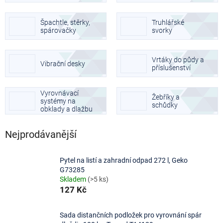
Špachtle, stěrky,
Truhlářské
spárovačky
svorky
Vrtáky do půdy a
Vibrační desky
příslušenství
Vyrovnávací
Žebříky a
systémy na
schůdky
obklady a dlažbu
Nejprodávanější
Pytel na listí a zahradní odpad 272 l, Geko
G73285
Skladem
(>5 ks)
127 Kč
Sada distančních podložek pro vyrovnání spár