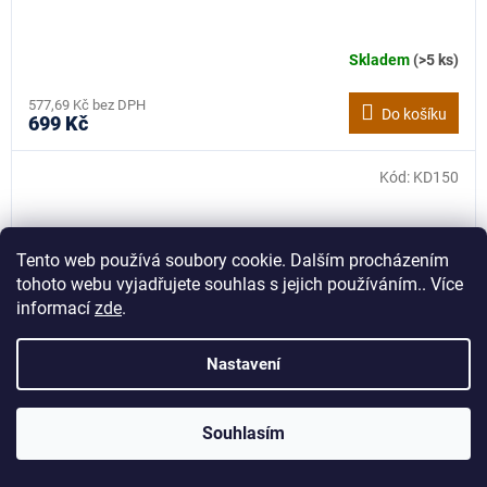
Skladem
(>5 ks)
577,69 Kč bez DPH
Do košíku
699 Kč
Kód:
KD150
Tento web používá soubory cookie. Dalším procházením
tohoto webu vyjadřujete souhlas s jejich používáním.. Více
informací
zde
.
Nastavení
Souhlasím