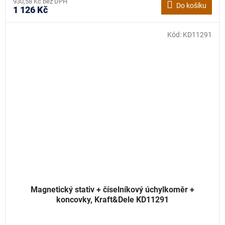
930,58 Kč bez DPH
Do košíku
1 126 Kč
Kód:
KD11291
Magnetický stativ + číselníkový úchylkoměr +
koncovky, Kraft&Dele KD11291