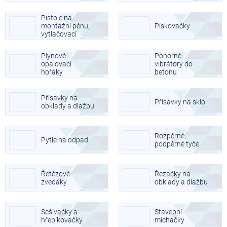
Pistole na
montážní pěnu,
Pískovačky
vytlačovací
pistole na silikon
Plynové
Ponorné
opalovací
vibrátory do
hořáky
betonu
Přísavky na
Přísavky na sklo
obklady a dlažbu
Rozpěrné,
Pytle na odpad
podpěrné tyče
Řetězové
Řezačky na
zvedáky
obklady a dlažbu
Sešívačky a
Stavební
hřebíkovačky
míchačky