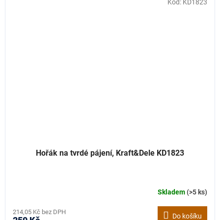
Kód:
KD1823
Hořák na tvrdé pájení, Kraft&Dele KD1823
Skladem
(>5 ks)
214,05 Kč bez DPH
Do košíku