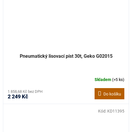
Pneumatický lisovací píst 30t, Geko G02015
Skladem
(>5 ks)
1 858,68 Kč bez DPH
Do košíku
2 249 Kč
Kód:
KD11395