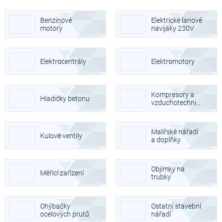
Benzinové
Elektrické lanové
motory
navijáky 230V
Elektrocentrály
Elektromotory
Kompresory a
Hladičky betonu
vzduchotechnika
Malířské nářadí
Kulové ventily
a doplňky
Objímky na
Měřící zařízení
trubky
Ohýbačky
Ostatní stavební
ocelových prutů
nářadí