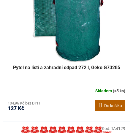
k
p
t
r
ů
o
d
u
k
t
ů
Pytel na listí a zahradní odpad 272 l, Geko G73285
Skladem
(>5 ks)
104,96 Kč bez DPH
Do košíku
127 Kč
Kód:
TA4129