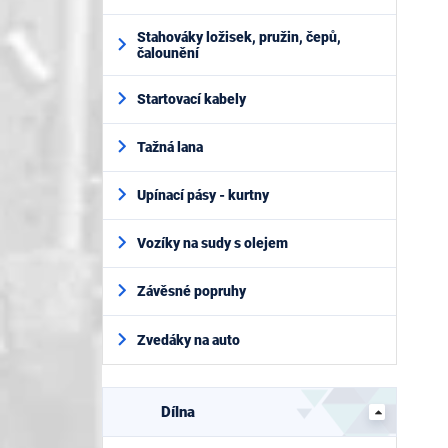
Stahováky ložisek, pružin, čepů,
čalounění
Startovací kabely
Tažná lana
Upínací pásy - kurtny
Vozíky na sudy s olejem
Závěsné popruhy
Zvedáky na auto
Dílna