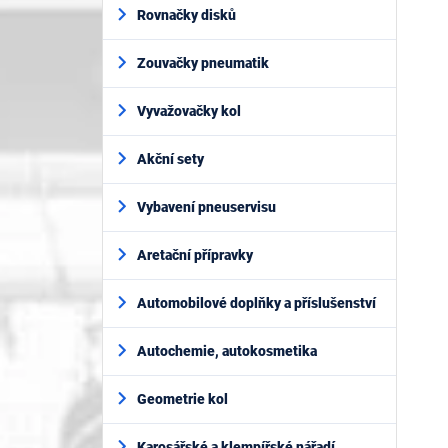
í
Rovnačky disků
p
a
Zouvačky pneumatik
n
e
l
Vyvažovačky kol
Akční sety
Vybavení pneuservisu
Aretační přípravky
Automobilové doplňky a příslušenství
Autochemie, autokosmetika
Geometrie kol
Karosářské a klempířské nářadí