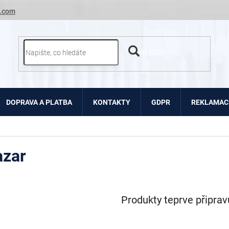
.com
HLEDAT
DOPRAVA A PLATBA
KONTAKTY
GDPR
REKLAMACE
azar
Produkty teprve připra