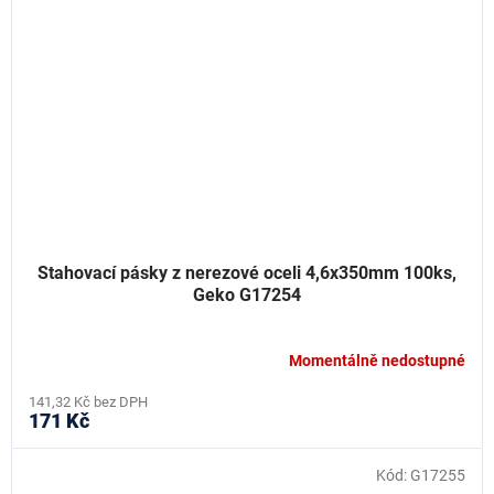
Stahovací pásky z nerezové oceli 4,6x350mm 100ks,
Geko G17254
Momentálně nedostupné
141,32 Kč bez DPH
171 Kč
Kód:
G17255