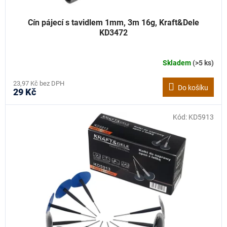
Cín pájecí s tavidlem 1mm, 3m 16g, Kraft&Dele
KD3472
Skladem
(>5 ks)
23,97 Kč bez DPH
Do košíku
29 Kč
Kód:
KD5913