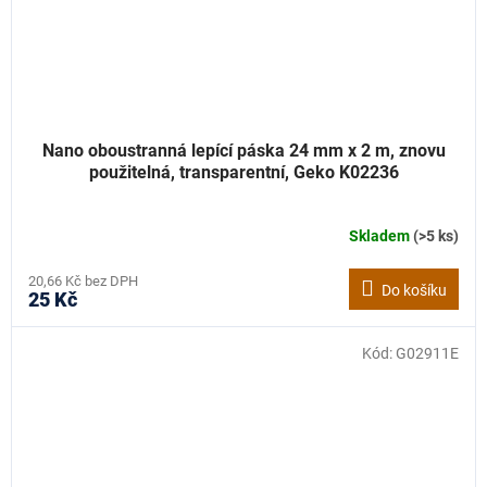
Nano oboustranná lepící páska 24 mm x 2 m, znovu
použitelná, transparentní, Geko K02236
Skladem
(>5 ks)
20,66 Kč bez DPH
Do košíku
25 Kč
Kód:
G02911E