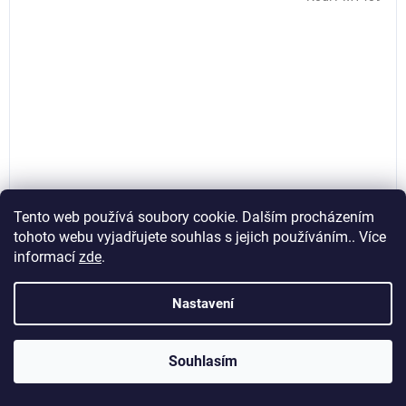
Tento web používá soubory cookie. Dalším procházením
tohoto webu vyjadřujete souhlas s jejich používáním.. Více
informací
zde
.
Kabelové lisovací dutinky PM-TZDP-1200T 1200ks,
Powermat PM1409
Nastavení
Skladem
(>5 ks)
Souhlasím
104,96 Kč bez DPH
Do košíku
127 Kč