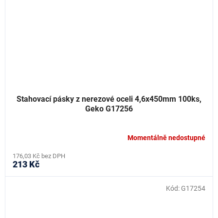
Stahovací pásky z nerezové oceli 4,6x450mm 100ks,
Geko G17256
Momentálně nedostupné
176,03 Kč bez DPH
213 Kč
Kód:
G17254