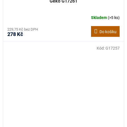
Geko G17261
Skladem
(>5 ks)
229,75 Kč bez DPH
Do košíku
278 Kč
Kód:
G17257