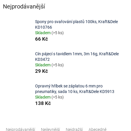
Nejprodávanější
Spony pro svařování plastů 100ks, Kraft&Dele
KD10766
Skladem
(>5 ks)
66 Kč
Cín pájecí s tavidlem 1mm, 3m 16g, Kraft&Dele
KD3472
Skladem
(>5 ks)
29 Kč
Opravný hříbek se záplatou 6 mm pro
pneumatiky, sada 10 ks, Kraft&Dele KD5913
Skladem
(>5 ks)
138 Kč
Ř
a
Nejprodávanější
Nejlevnější
Nejdražší
Abecedně