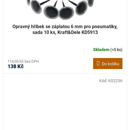
Opravný hříbek se záplatou 6 mm pro pneumatiky,
sada 10 ks, Kraft&Dele KD5913
Skladem
(>5 ks)
114,05 Kč bez DPH
Do košíku
138 Kč
Kód:
K02236