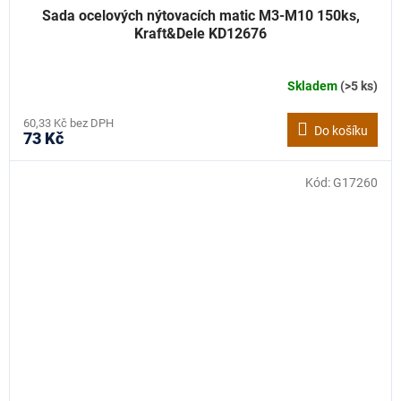
Sada ocelových nýtovacích matic M3-M10 150ks,
Kraft&Dele KD12676
Skladem
(>5 ks)
60,33 Kč bez DPH
Do košíku
73 Kč
Kód:
G17260