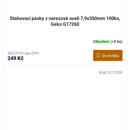
Stahovací pásky z nerezové oceli 7,9x300mm 100ks,
Geko G17260
Skladem
(>5 ks)
205,79 Kč bez DPH
Do košíku
249 Kč
Kód:
G17259