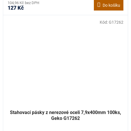
104,96 Kč bez DPH
Do košíku
127 Kč
Kód:
G17262
Stahovací pásky z nerezové oceli 7,9x400mm 100ks,
Geko G17262