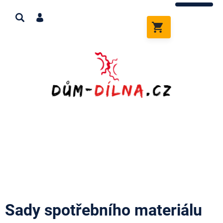
Přejít
na
obsah
NÁKUPNÍ
KOŠÍK
Sady spotřebního materiálu