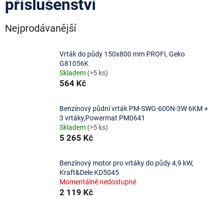
příslušenství
Nejprodávanější
Vrták do půdy 150x800 mm PROFI, Geko
G81056K
Skladem
(>5 ks)
564 Kč
Benzínový půdní vrták PM-SWG-600N-3W 6KM +
3 vrtáky,Powermat PM0641
Skladem
(>5 ks)
5 265 Kč
Benzínový motor pro vrtáky do půdy 4,9 kW,
Kraft&Dele KD5045
Momentálně nedostupné
2 119 Kč