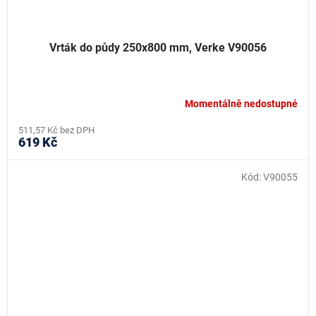
Vrták do půdy 250x800 mm, Verke V90056
Momentálně nedostupné
511,57 Kč bez DPH
619 Kč
Kód:
V90055