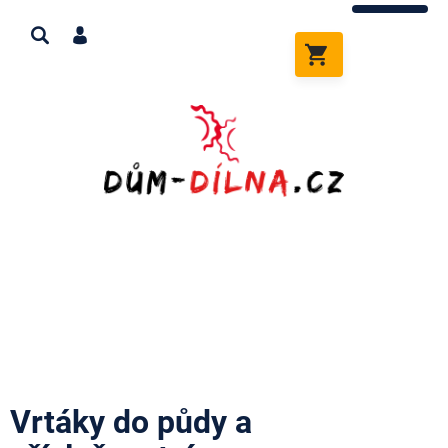
Přejít
na
obsah
NÁKUPNÍ
KOŠÍK
Vrtáky do půdy a