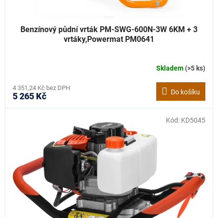
Benzínový půdní vrták PM-SWG-600N-3W 6KM + 3
vrtáky,Powermat PM0641
Skladem
(>5 ks)
4 351,24 Kč bez DPH
Do košíku
5 265 Kč
Kód:
KD5045