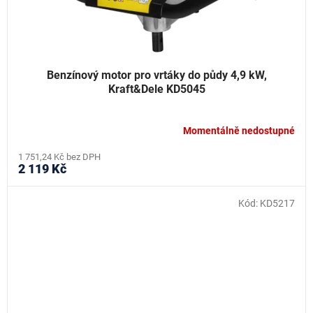
Benzínový motor pro vrtáky do půdy 4,9 kW,
Kraft&Dele KD5045
Momentálně nedostupné
1 751,24 Kč bez DPH
2 119 Kč
Kód:
KD5217