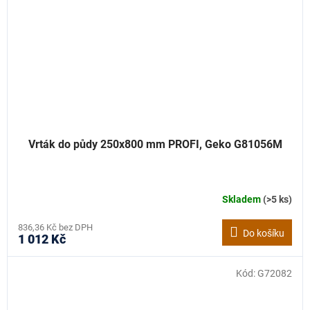
Vrták do půdy 250x800 mm PROFI, Geko G81056M
Skladem
(>5 ks)
836,36 Kč bez DPH
Do košíku
1 012 Kč
Kód:
G72082