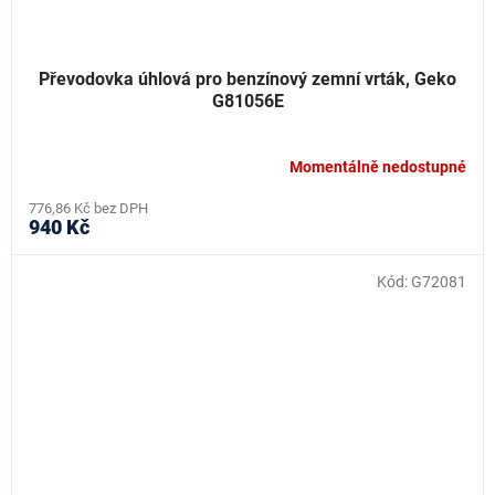
Převodovka úhlová pro benzínový zemní vrták, Geko
G81056E
Momentálně nedostupné
776,86 Kč bez DPH
940 Kč
Kód:
G72081