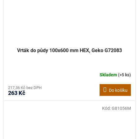
Vrták do půdy 100x600 mm HEX, Geko G72083
Skladem
(>5 ks)
217,36 Kč bez DPH
Do košíku
263 Kč
Kód:
G81056M