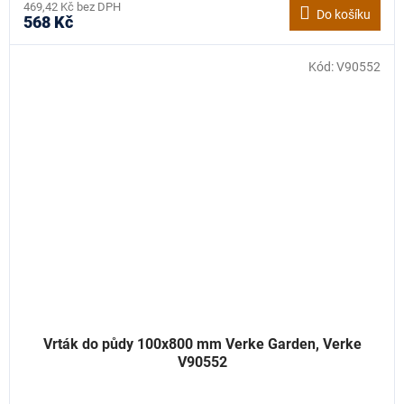
469,42 Kč bez DPH
Do košíku
568 Kč
Kód:
V90552
Vrták do půdy 100x800 mm Verke Garden, Verke
V90552