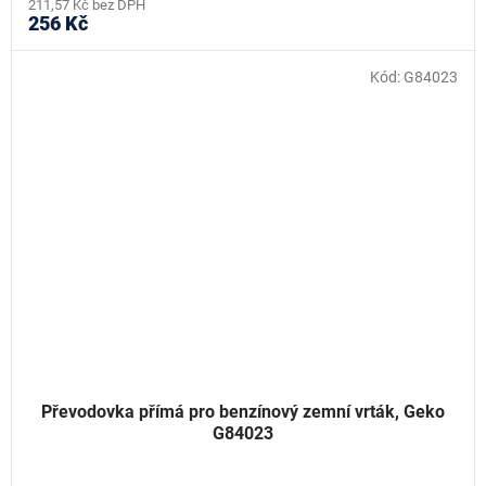
211,57 Kč bez DPH
256 Kč
Kód:
G84023
Převodovka přímá pro benzínový zemní vrták, Geko
G84023