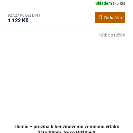
Skladem
(>5 ks)
927,27 Kč bez DPH
Do košíku
1 122 Kč
Kód:
G81056X
Tlumič – pružina k benzínovému zemnímu vrtáku
210/20mm, Geko G81056X