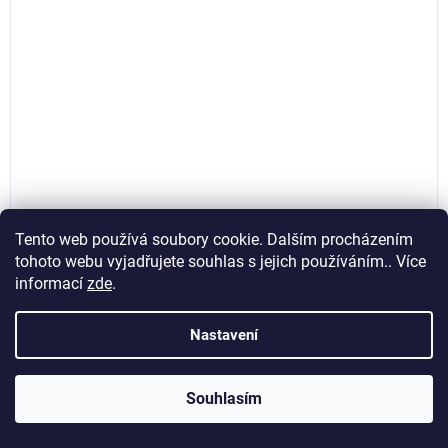
Tento web používá soubory cookie. Dalším procházením
tohoto webu vyjadřujete souhlas s jejich používáním.. Více
informací
zde
.
Benzínový zarážeč sloupků 1,5kW, Kraft&Dele
KD11921
Nastavení
Momentálně nedostupné
Souhlasím
6 032,23 Kč bez DPH
7 299 Kč