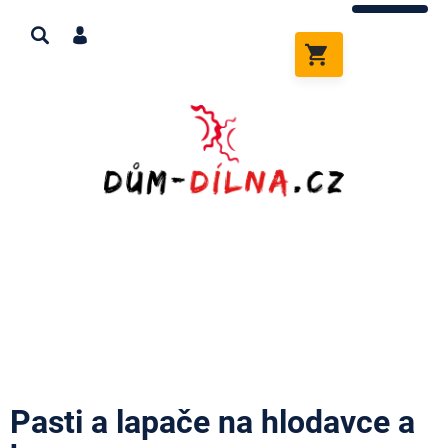
Přejít
na
obsah
NÁKUPNÍ
KOŠÍK
Pasti a lapače na hlodavce a