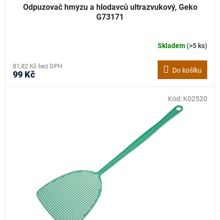
Odpuzovač hmyzu a hlodavců ultrazvukový, Geko
G73171
Skladem
(>5 ks)
81,82 Kč bez DPH
Do košíku
99 Kč
Kód:
K02520