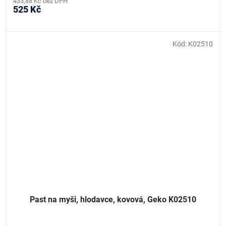
433,88 Kč bez DPH
525 Kč
Kód:
K02510
Past na myši, hlodavce, kovová, Geko K02510