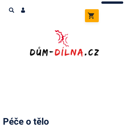
Přejít
na
obsah
NÁKUPNÍ
KOŠÍK
Péče o tělo