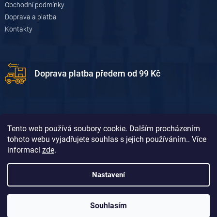
u
Obchodní podmínky
Doprava a platba
Kontakty
Doprava platba předem od 99 Kč
Tento web používá soubory cookie. Dalším procházením
tohoto webu vyjadřujete souhlas s jejich používáním.. Více
informací
zde
.
Doprava platba dobírkou od 119 Kč
Nastavení
Souhlasím
Vytvořil Shoptet
&
David Borůvka