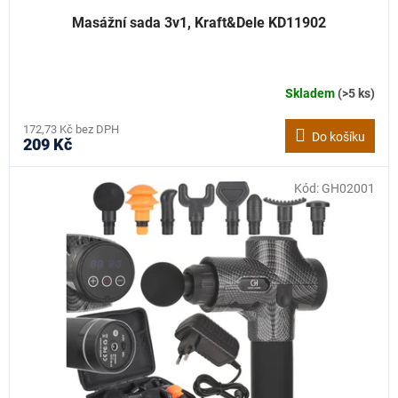
Masážní sada 3v1, Kraft&Dele KD11902
Skladem
(>5 ks)
172,73 Kč bez DPH
Do košíku
209 Kč
Kód:
GH02001