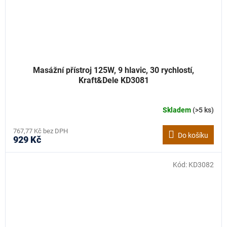
Masážní přístroj 125W, 9 hlavic, 30 rychlostí,
Kraft&Dele KD3081
Skladem
(>5 ks)
767,77 Kč bez DPH
Do košíku
929 Kč
Kód:
KD3082