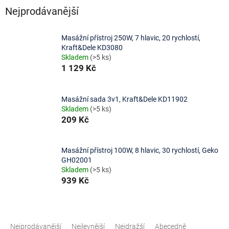
Nejprodávanější
Masážní přístroj 250W, 7 hlavic, 20 rychlostí,
Kraft&Dele KD3080
Skladem
(>5 ks)
1 129 Kč
Masážní sada 3v1, Kraft&Dele KD11902
Skladem
(>5 ks)
209 Kč
Masážní přístroj 100W, 8 hlavic, 30 rychlostí, Geko
GH02001
Skladem
(>5 ks)
939 Kč
Ř
a
Nejprodávanější
Nejlevnější
Nejdražší
Abecedně