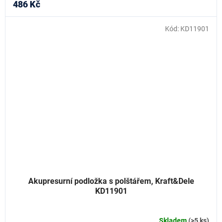
486 Kč
Kód:
KD11901
Akupresurní podložka s polštářem, Kraft&Dele
KD11901
Skladem
(>5 ks)