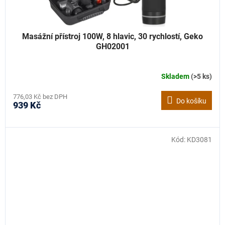
Masážní přístroj 100W, 8 hlavic, 30 rychlostí, Geko
GH02001
Skladem
(>5 ks)
776,03 Kč bez DPH
Do košíku
939 Kč
Kód:
KD3081