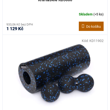
Skladem
(>5 ks)
933,06 Kč bez DPH
Do košíku
1 129 Kč
Kód:
KD11902