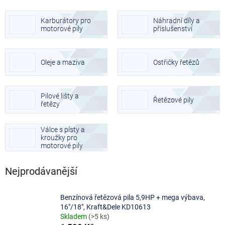
t
r
Karburátory pro
Náhradní díly a
a
motorové pily
příslušenství
n
n
í
Oleje a maziva
Ostřičky řetězů
p
a
n
Pilové lišty a
Řetězové pily
e
řetězy
l
Válce s písty a
kroužky pro
motorové pily
Nejprodávanější
Benzínová řetězová pila 5,9HP + mega výbava,
16″/18″, Kraft&Dele KD10613
Skladem
(>5 ks)