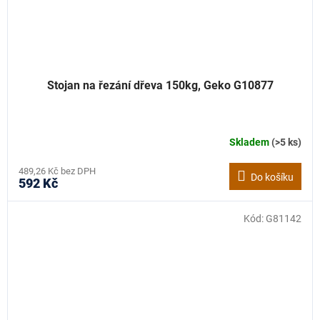
Stojan na řezání dřeva 150kg, Geko G10877
Skladem
(>5 ks)
489,26 Kč bez DPH
Do košíku
592 Kč
Kód:
G81142