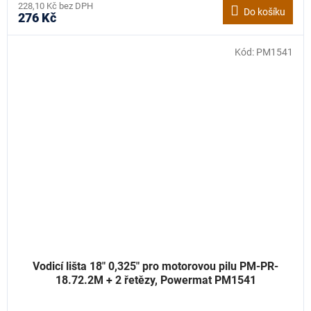
228,10 Kč bez DPH
Do košíku
276 Kč
Kód:
PM1541
Vodicí lišta 18" 0,325" pro motorovou pilu PM-PR-
18.72.2M + 2 řetězy, Powermat PM1541