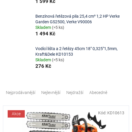
1 599 Kč
Benzínová řetězová pila 25,4 cm³ 1,2 HP Verke
Garden GS2500, Verke V90006
Skladem
(>5 ks)
1 494 Kč
Vodící lišta a 2 řetězy 45cm 18″ 0,325″1,5mm,
Kraft&Dele KD10153
Skladem
(>5 ks)
276 Kč
Ř
a
Nejprodávanější
Nejlevnější
Nejdražší
Abecedně
z
e
V
n
Kód:
KD10613
ý
Akce
í
p
p
i
r