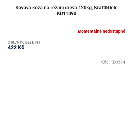
Kovová koza na řezání dřeva 120kg, Kraft&Dele
KD11890
Momentálně nedostupné
348,76 Kč bez DPH
422 Kč
Kód:
KD3574