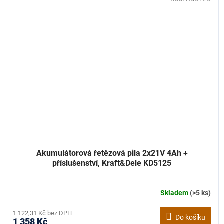
Akumulátorová řetězová pila 2x21V 4Ah +
příslušenství, Kraft&Dele KD5125
Skladem
(>5 ks)
Průměrné
hodnocení
produktu
1 122,31 Kč bez DPH
Do košíku
1 358 Kč
je