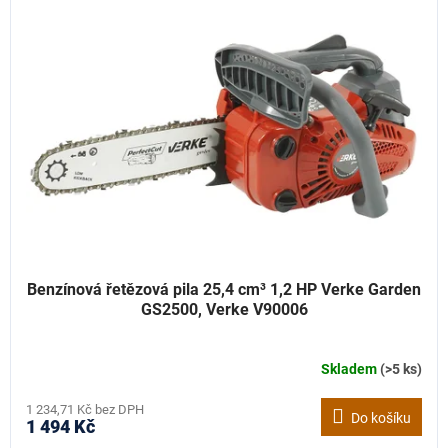
hvězdiček.
Benzínová řetězová pila 25,4 cm³ 1,2 HP Verke Garden
GS2500, Verke V90006
Skladem
(>5 ks)
1 234,71 Kč bez DPH
Do košíku
1 494 Kč