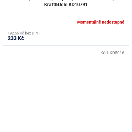
Kraft&Dele KD10791
Momentálně nedostupné
192,56 Kč bez DPH
233 Kč
Kód:
KD5016