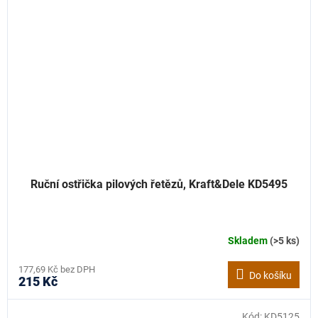
Ruční ostřička pilových řetězů, Kraft&Dele KD5495
Skladem
(>5 ks)
177,69 Kč bez DPH
Do košíku
215 Kč
Kód:
KD5125