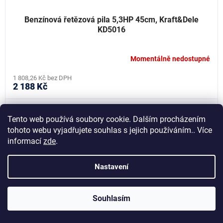
Benzínová řetězová pila 5,3HP 45cm, Kraft&Dele
KD5016
Momentálně nedostupné
1 808,26 Kč bez DPH
2 188 Kč
Kód:
KD10624
Tento web používá soubory cookie. Dalším procházením
tohoto webu vyjadřujete souhlas s jejich používáním.. Více
informací
zde
.
Nastavení
Souhlasím