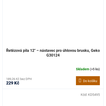
Řetězová pila 12" – nástavec pro úhlovou brusku, Geko
G30124
Skladem
(>5 ks)
189,26 Kč bez DPH
Do košíku
229 Kč
Kód:
KD5495