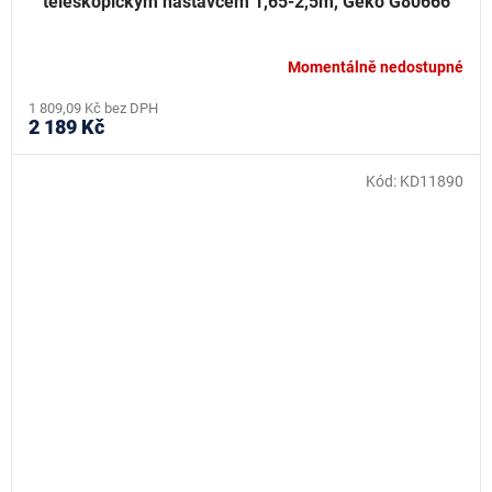
teleskopickým nástavcem 1,65-2,5m, Geko G80666
Momentálně nedostupné
1 809,09 Kč bez DPH
2 189 Kč
Kód:
KD11890