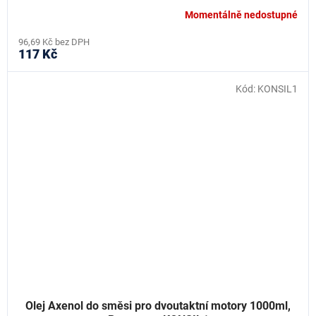
Momentálně nedostupné
96,69 Kč bez DPH
117 Kč
Kód:
KONSIL1
Olej Axenol do směsi pro dvoutaktní motory 1000ml,