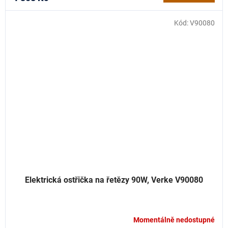
5,0
z
Kód:
V90080
5
hvězdiček.
Elektrická ostřička na řetězy 90W, Verke V90080
Momentálně nedostupné