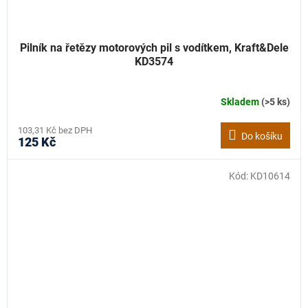
Pilník na řetězy motorových pil s vodítkem, Kraft&Dele
KD3574
Skladem
(>5 ks)
103,31 Kč bez DPH
Do košíku
125 Kč
Kód:
KD10614