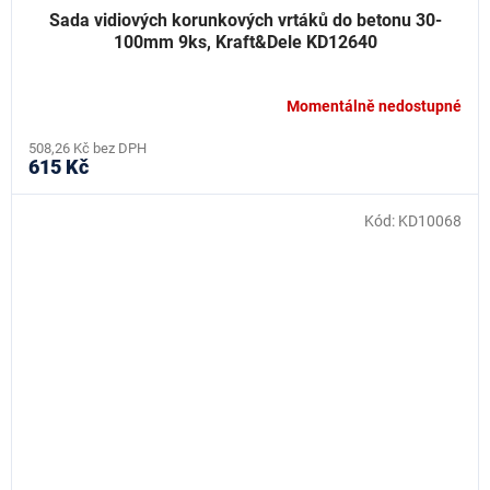
Sada vidiových korunkových vrtáků do betonu 30-
100mm 9ks, Kraft&Dele KD12640
Momentálně nedostupné
508,26 Kč bez DPH
615 Kč
Kód:
KD10068