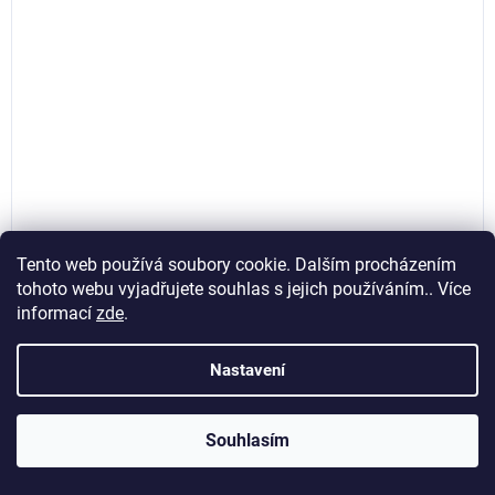
Tento web používá soubory cookie. Dalším procházením
tohoto webu vyjadřujete souhlas s jejich používáním.. Více
informací
zde
.
Adaptéry SDS Plus pro nástrčné hlavice 1/4", 3/8“,
1/2“, Geko G40054
Nastavení
Skladem
(>5 ks)
Souhlasím
47,93 Kč bez DPH
Do košíku
58 Kč