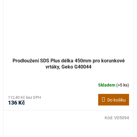
Prodloužení SDS Plus délka 450mm pro korunkové
vrtáky, Geko G40044
Skladem
(>5 ks)
112,40 Kč bez DPH
Do košíku
136 Kč
Kód:
V05094