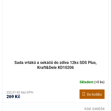
Sada vrtáků a sekáčů do zdiva 12ks SDS Plus,
Kraft&Dele KD10206
Skladem
(>5 ks)
222,31 Kč bez DPH
Do košíku
269 Kč
Kód:
G40054