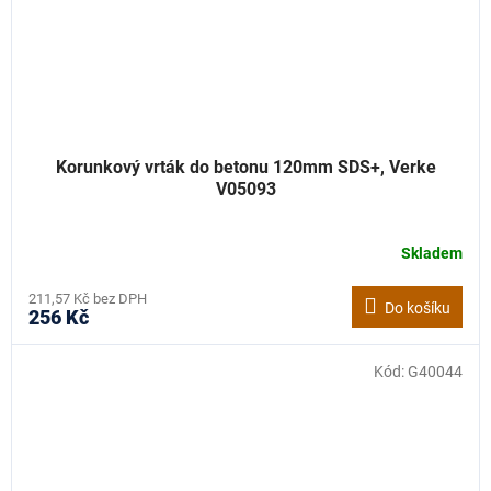
Korunkový vrták do betonu 120mm SDS+, Verke
V05093
Skladem
211,57 Kč bez DPH
Do košíku
256 Kč
Kód:
G40044