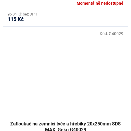
Momentálně nedostupné
95,04 Kč bez DPH
115 Kč
Kód:
G40029
Zatloukač na zemnící tyče a hřebíky 20x250mm SDS
MAX, Geko G40029