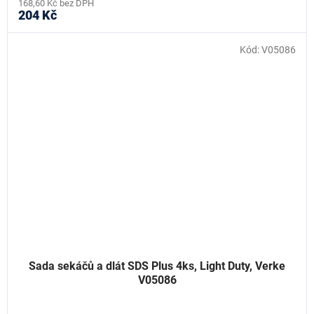
168,60 Kč bez DPH
204 Kč
Kód:
V05086
Sada sekáčů a dlát SDS Plus 4ks, Light Duty, Verke
V05086