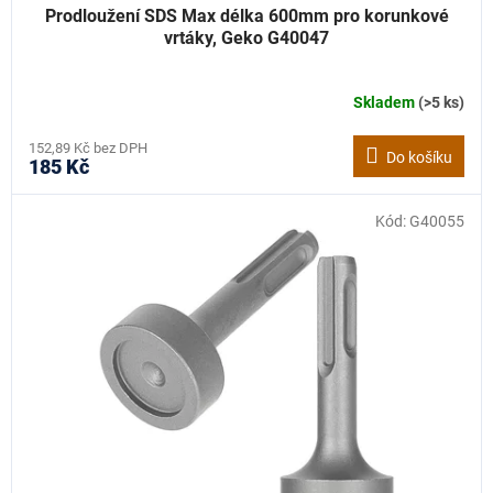
Prodloužení SDS Max délka 600mm pro korunkové
vrtáky, Geko G40047
Skladem
(>5 ks)
152,89 Kč bez DPH
Do košíku
185 Kč
Kód:
G40055