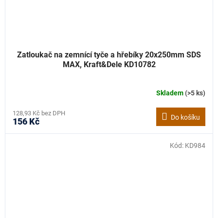
Zatloukač na zemnící tyče a hřebíky 20x250mm SDS
MAX, Kraft&Dele KD10782
Skladem
(>5 ks)
128,93 Kč bez DPH
Do košíku
156 Kč
Kód:
KD984