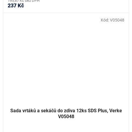
195,87 Kč bez DPH
237 Kč
Kód:
V05048
Sada vrtáků a sekáčů do zdiva 12ks SDS Plus, Verke
V05048