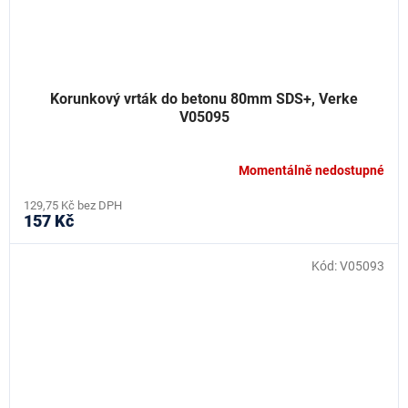
Korunkový vrták do betonu 80mm SDS+, Verke
V05095
Momentálně nedostupné
129,75 Kč bez DPH
157 Kč
Kód:
V05093