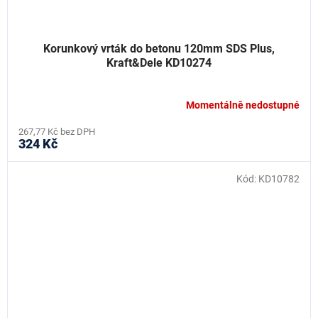
Korunkový vrták do betonu 120mm SDS Plus,
Kraft&Dele KD10274
Momentálně nedostupné
267,77 Kč bez DPH
324 Kč
Kód:
KD10782