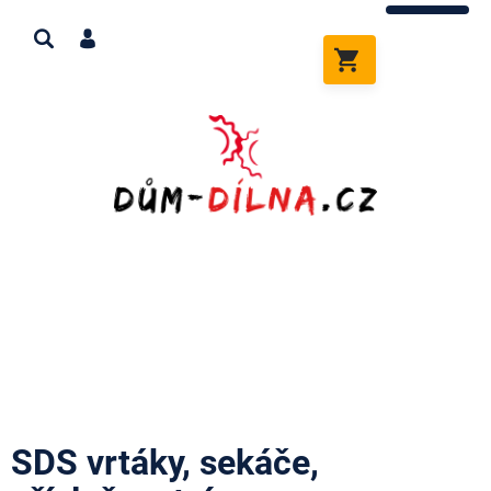
Přejít
na
obsah
NÁKUPNÍ
KOŠÍK
SDS vrtáky, sekáče,