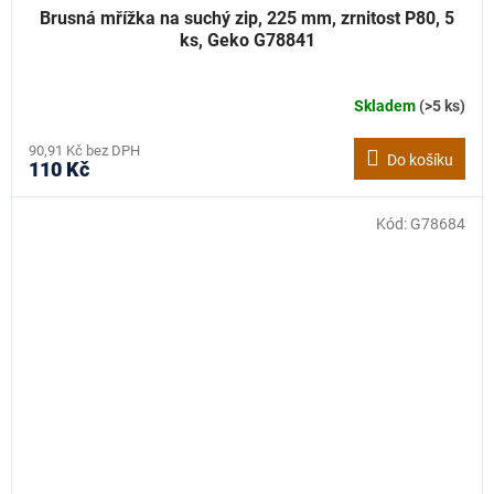
Brusná mřížka na suchý zip, 225 mm, zrnitost P80, 5
ks, Geko G78841
Skladem
(>5 ks)
90,91 Kč bez DPH
Do košíku
110 Kč
Kód:
G78684