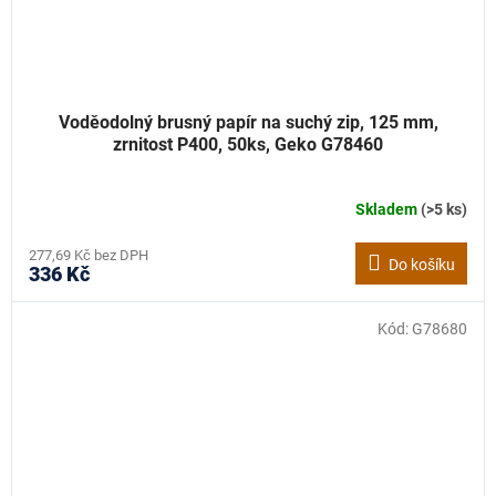
Voděodolný brusný papír na suchý zip, 125 mm,
zrnitost P400, 50ks, Geko G78460
Skladem
(>5 ks)
277,69 Kč bez DPH
Do košíku
336 Kč
Kód:
G78680