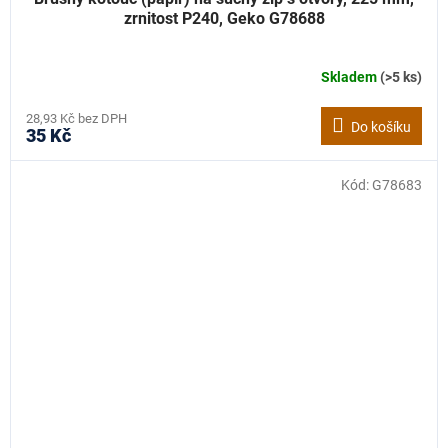
zrnitost P240, Geko G78688
Skladem
(>5 ks)
28,93 Kč bez DPH
Do košíku
35 Kč
Kód:
G78683