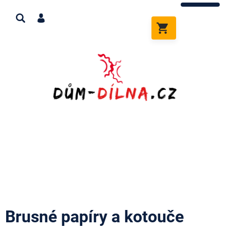
Přejít
na
obsah
NÁKUPNÍ
KOŠÍK
Brusné papíry a kotouče