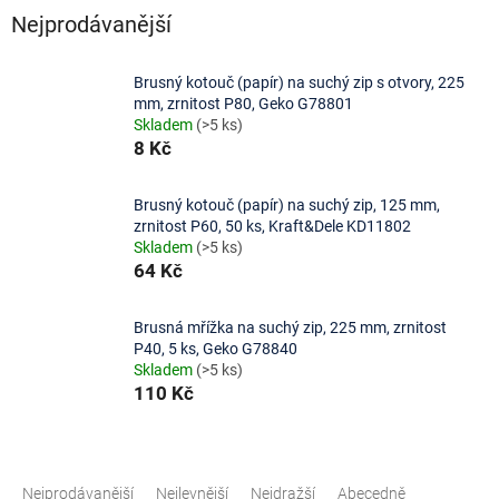
Nejprodávanější
Brusný kotouč (papír) na suchý zip s otvory, 225
mm, zrnitost P80, Geko G78801
Skladem
(>5 ks)
8 Kč
Brusný kotouč (papír) na suchý zip, 125 mm,
zrnitost P60, 50 ks, Kraft&Dele KD11802
Skladem
(>5 ks)
64 Kč
Brusná mřížka na suchý zip, 225 mm, zrnitost
P40, 5 ks, Geko G78840
Skladem
(>5 ks)
110 Kč
Ř
a
Nejprodávanější
Nejlevnější
Nejdražší
Abecedně