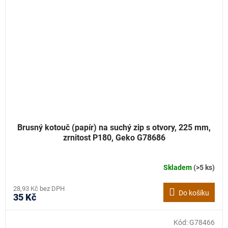
Brusný kotouč (papír) na suchý zip s otvory, 225 mm,
zrnitost P180, Geko G78686
Skladem
(>5 ks)
28,93 Kč bez DPH
Do košíku
35 Kč
Kód:
G78466