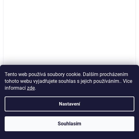
Tento web používá soubory cookie. Dalším procházením
tohoto webu vyjadřujete souhlas s jejich používáním.. Více
informací
zde
.
Voděodolný brusný papír na suchý zip, 125 mm,
zrnitost P2000, 50ks, Geko G78466
Nastavení
Skladem
(>5 ks)
Souhlasím
277,69 Kč bez DPH
Do košíku
336 Kč