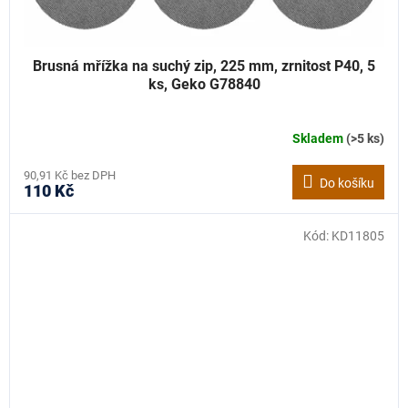
Brusná mřížka na suchý zip, 225 mm, zrnitost P40, 5
ks, Geko G78840
Skladem
(>5 ks)
90,91 Kč bez DPH
Do košíku
110 Kč
Kód:
KD11805