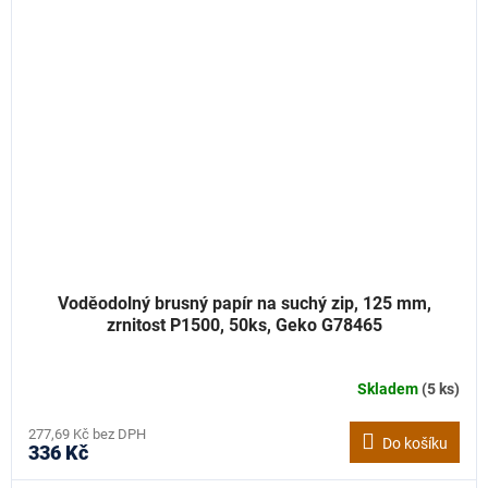
Voděodolný brusný papír na suchý zip, 125 mm,
zrnitost P1500, 50ks, Geko G78465
Skladem
(5 ks)
277,69 Kč bez DPH
Do košíku
336 Kč