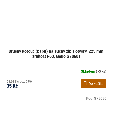
Brusný kotouč (papír) na suchý zip s otvory, 225 mm,
zrnitost P60, Geko G78681
Skladem
(>5 ks)
28,93 Kč bez DPH
Do košíku
35 Kč
Kód:
G78686