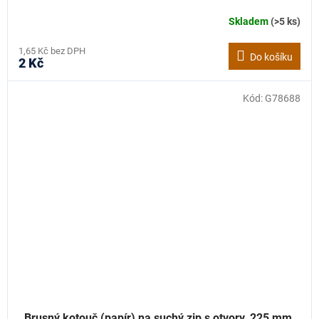
Skladem
(>5 ks)
1,65 Kč bez DPH
Do košíku
2 Kč
Kód:
G78688
Brusný kotouč (papír) na suchý zip s otvory, 225 mm,