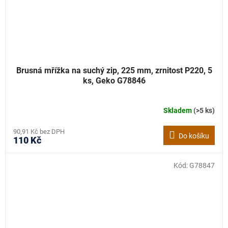
Brusná mřížka na suchý zip, 225 mm, zrnitost P220, 5
ks, Geko G78846
Skladem
(>5 ks)
90,91 Kč bez DPH
Do košíku
110 Kč
Kód:
G78847