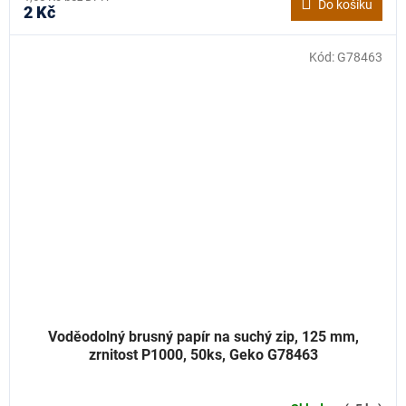
Do košíku
2 Kč
Kód:
G78463
Voděodolný brusný papír na suchý zip, 125 mm,
zrnitost P1000, 50ks, Geko G78463