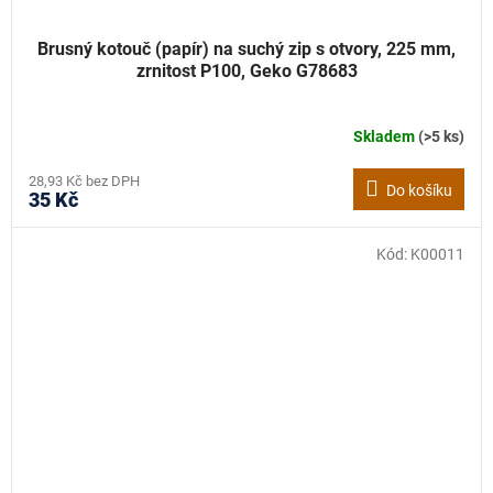
Brusný kotouč (papír) na suchý zip s otvory, 225 mm,
zrnitost P100, Geko G78683
Skladem
(>5 ks)
28,93 Kč bez DPH
Do košíku
35 Kč
Kód:
K00011