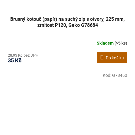
Brusný kotouč (papír) na suchý zip s otvory, 225 mm,
zrnitost P120, Geko G78684
Skladem
(>5 ks)
28,93 Kč bez DPH
Do košíku
35 Kč
Kód:
G78460