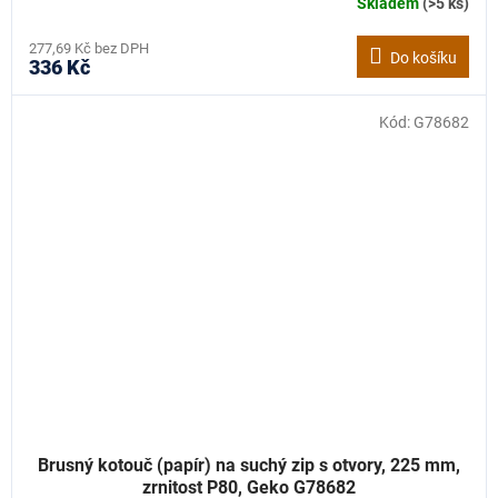
Skladem
(>5 ks)
277,69 Kč bez DPH
Do košíku
336 Kč
Kód:
G78682
Brusný kotouč (papír) na suchý zip s otvory, 225 mm,
zrnitost P80, Geko G78682