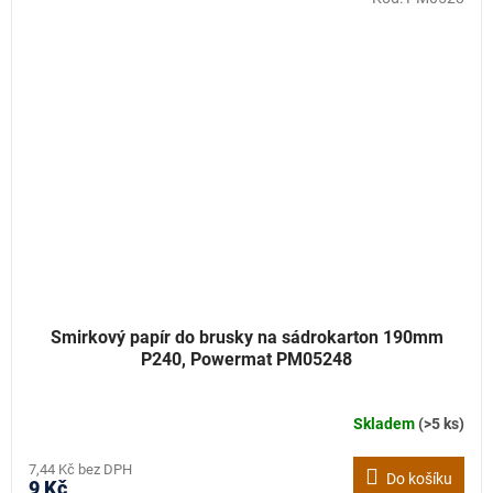
Smirkový papír do brusky na sádrokarton 190mm
P240, Powermat PM05248
Skladem
(>5 ks)
7,44 Kč bez DPH
Do košíku
9 Kč