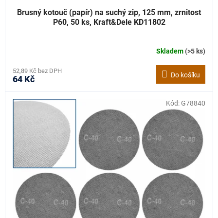
Brusný kotouč (papír) na suchý zip, 125 mm, zrnitost
P60, 50 ks, Kraft&Dele KD11802
Skladem
(>5 ks)
52,89 Kč bez DPH
Do košíku
64 Kč
Kód:
G78840