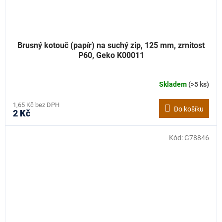
Brusný kotouč (papír) na suchý zip, 125 mm, zrnitost
P60, Geko K00011
Skladem
(>5 ks)
1,65 Kč bez DPH
Do košíku
2 Kč
Kód:
G78846