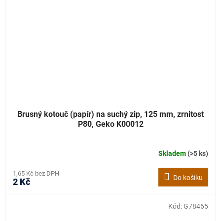
Brusný kotouč (papír) na suchý zip, 125 mm, zrnitost
P80, Geko K00012
Skladem
(>5 ks)
1,65 Kč bez DPH
Do košíku
2 Kč
Kód:
G78465