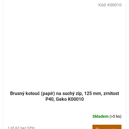
Kód:
K00010
Brusný kotouč (papír) na suchý zip, 125 mm, zrnitost
P40, Geko K00010
Skladem
(>5 ks)
1,65 Kč bez DPH