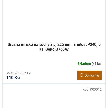
Brusná mřížka na suchý zip, 225 mm, zrnitost P240, 5
ks, Geko G78847
Skladem
(>5 ks)
90,91 Kč bez DPH
Do košíku
110 Kč
Kód:
K00012