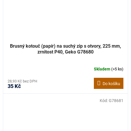
Brusný kotouč (papír) na suchý zip s otvory, 225 mm,
zrnitost P40, Geko G78680
Skladem
(>5 ks)
28,93 Kč bez DPH
Do košíku
35 Kč
Kód:
G78681