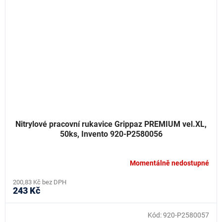
Nitrylové pracovní rukavice Grippaz PREMIUM vel.XL,
50ks, Invento 920-P2580056
Momentálně nedostupné
200,83 Kč bez DPH
243 Kč
Kód:
920-P2580057