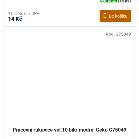
Skladem
(>5 ks)
11,57 Kč bez DPH
Do košíku
14 Kč
Kód:
G75049
Pracovní rukavice vel.10 bílo-modré, Geko G75049