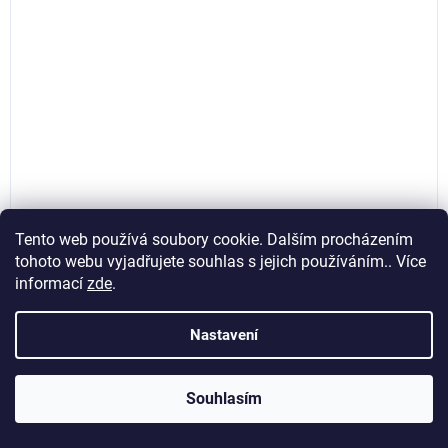
Tento web používá soubory cookie. Dalším procházením
tohoto webu vyjadřujete souhlas s jejich používáním.. Více
informací
zde
.
Nitrylové pracovní rukavice Grippaz PREMIUM vel.L,
50ks, Invento 920-P2580057
Nastavení
Skladem
(>5 ks)
Souhlasím
200,83 Kč bez DPH
Do košíku
243 Kč