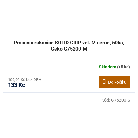
Pracovní rukavice SOLID GRIP vel. M černé, 50ks,
Geko G75200-M
Skladem
(>5 ks)
109,92 Kč bez DPH
Do košíku
133 Kč
Kód:
G75200-S