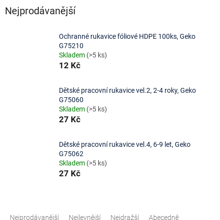
Nejprodávanější
Ochranné rukavice fóliové HDPE 100ks, Geko
G75210
Skladem
(>5 ks)
12 Kč
Dětské pracovní rukavice vel.2, 2-4 roky, Geko
G75060
Skladem
(>5 ks)
27 Kč
Dětské pracovní rukavice vel.4, 6-9 let, Geko
G75062
Skladem
(>5 ks)
27 Kč
Ř
a
Nejprodávanější
Nejlevnější
Nejdražší
Abecedně