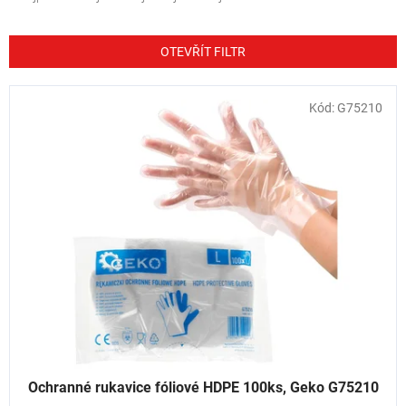
z
e
n
OTEVŘÍT FILTR
í
p
V
Kód:
G75210
r
ý
o
p
d
i
u
s
k
p
t
r
ů
o
d
u
k
t
ů
Ochranné rukavice fóliové HDPE 100ks, Geko G75210