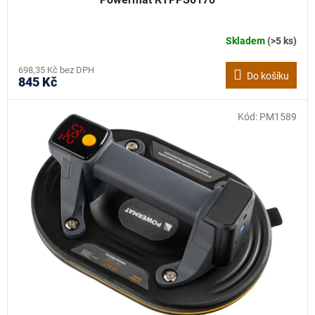
Skladem
(>5 ks)
698,35 Kč bez DPH
Do košíku
845 Kč
Kód:
PM1589