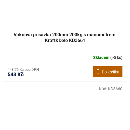
Vakuová přísavka 200mm 200kg s manometrem,
Kraft&Dele KD3661
Skladem
(>5 ks)
448,76 Kč bez DPH
Do košíku
543 Kč
Kód:
KD3660