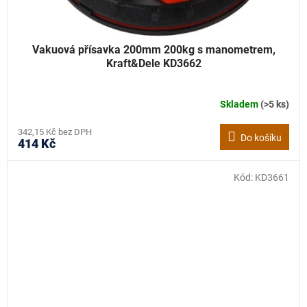
Vakuová přísavka 200mm 200kg s manometrem,
Kraft&Dele KD3662
Skladem
(>5 ks)
342,15 Kč bez DPH
Do košíku
414 Kč
Kód:
KD3661