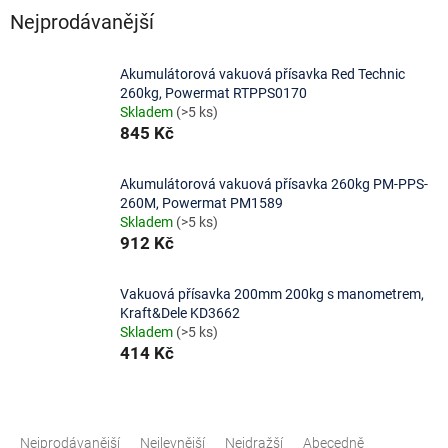
Nejprodávanější
Akumulátorová vakuová přísavka Red Technic
260kg, Powermat RTPPS0170
Skladem
(>5 ks)
845 Kč
Akumulátorová vakuová přísavka 260kg PM-PPS-
260M, Powermat PM1589
Skladem
(>5 ks)
912 Kč
Vakuová přísavka 200mm 200kg s manometrem,
Kraft&Dele KD3662
Skladem
(>5 ks)
414 Kč
Ř
a
Nejprodávanější
Nejlevnější
Nejdražší
Abecedně