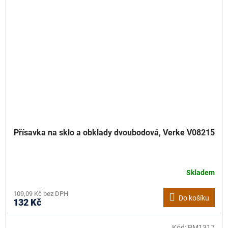
Přísavka na sklo a obklady dvoubodová, Verke V08215
Skladem
109,09 Kč bez DPH
Do košíku
132 Kč
Kód:
PM1317