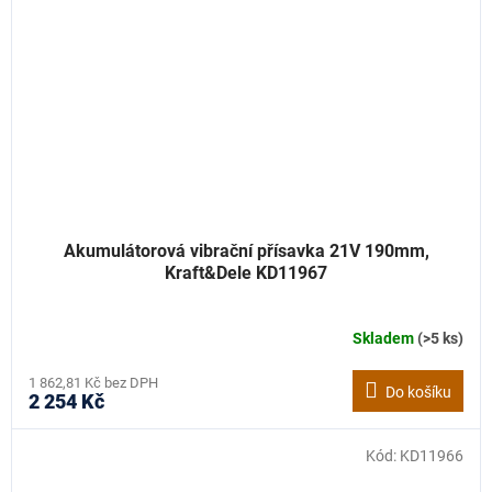
Akumulátorová vibrační přísavka 21V 190mm,
Kraft&Dele KD11967
Skladem
(>5 ks)
1 862,81 Kč bez DPH
Do košíku
2 254 Kč
Kód:
KD11966