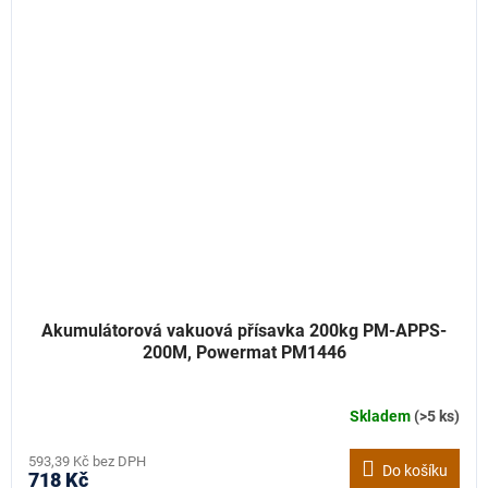
Akumulátorová vakuová přísavka 200kg PM-APPS-
200M, Powermat PM1446
Skladem
(>5 ks)
593,39 Kč bez DPH
Do košíku
718 Kč