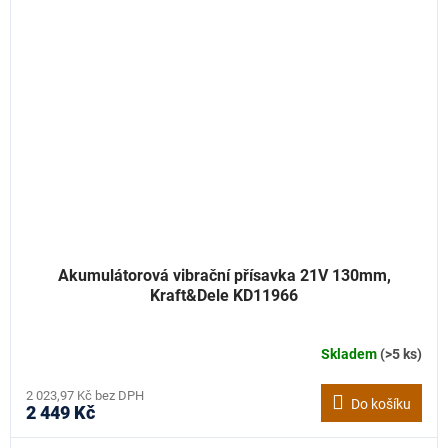
Akumulátorová vibrační přísavka 21V 130mm,
Kraft&Dele KD11966
Skladem
(>5 ks)
2 023,97 Kč bez DPH
Do košíku
2 449 Kč