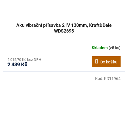
Aku vibrační přísavka 21V 130mm, Kraft&Dele
WDS2693
Skladem
(>5 ks)
2 015,70 Kč bez DPH
Do košíku
2 439 Kč
Kód:
KD11964