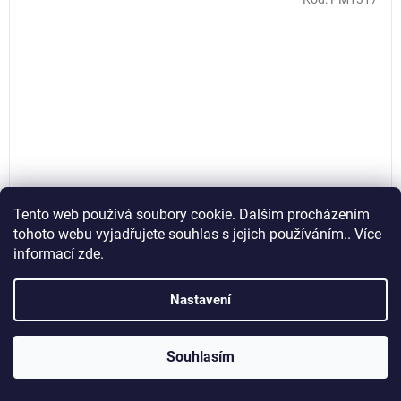
Tento web používá soubory cookie. Dalším procházením
tohoto webu vyjadřujete souhlas s jejich používáním.. Více
informací
zde
.
Vibrační přísavka na pokládku dlažby PM-APWDP-
180T, Powermat PM1317
Nastavení
Skladem
(>5 ks)
Souhlasím
1 833,88 Kč bez DPH
Do košíku
2 219 Kč