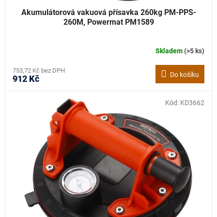
Akumulátorová vakuová přísavka 260kg PM-PPS-
260M, Powermat PM1589
Skladem
(>5 ks)
753,72 Kč bez DPH
Do košíku
912 Kč
Kód:
KD3662