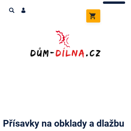
Přejít
na
obsah
NÁKUPNÍ
KOŠÍK
Přísavky na obklady a dlažbu