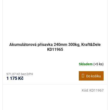
Akumulátorová přísavka 240mm 300kg, Kraft&Dele
KD11965
Skladem
(>5 ks)
971,07 Kč bez DPH
Do košíku
1 175 Kč
Kód:
KD11967