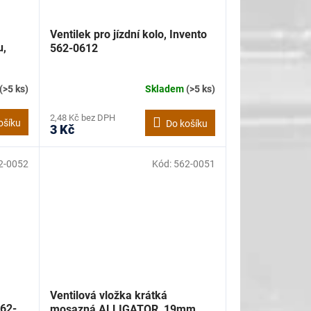
Ventilek pro jízdní kolo, Invento
u,
562-0612
(>5 ks)
Skladem
(>5 ks)
2,48 Kč bez DPH
ošíku
Do košíku
3 Kč
2-0052
Kód:
562-0051
Ventilová vložka krátká
62-
mosazná ALLIGATOR, 19mm,