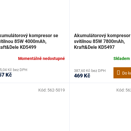
kumulátorový kompresor se
Akumulátorový kompresor
vítilnou 85W 4000mAh,
svítilnou 85W 7800mAh,
raft&Dele KD5499
Kraft&Dele KD5497
Momentálně nedostupné
Skladem
5,04 Kč bez DPH
387,60 Kč bez DPH
Do k
57 Kč
469 Kč
Kód:
562-5019
Kód:
56