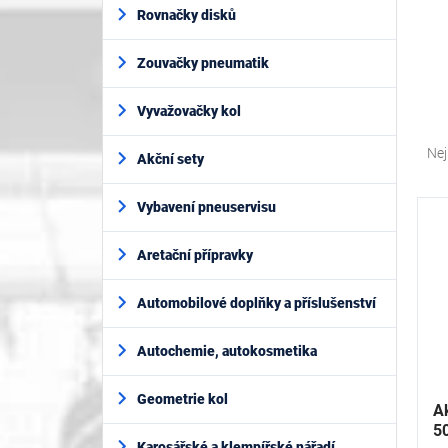
í
Rovnačky disků
p
a
Zouvačky pneumatik
n
e
l
Vyvažovačky kol
Ř
a
Nej
Akční sety
z
e
V
Vybavení pneuservisu
n
ý
í
p
Aretační přípravky
p
i
r
s
o
Automobilové doplňky a příslušenství
p
d
r
u
Autochemie, autokosmetika
o
k
d
t
Geometrie kol
u
A
ů
k
5
Karosářské a klempířské nářadí