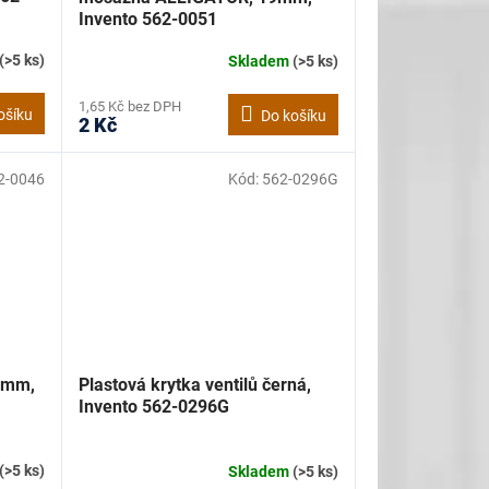
Invento 562-0051
(>5 ks)
Skladem
(>5 ks)
1,65 Kč bez DPH
ošíku
Do košíku
2 Kč
2-0046
Kód:
562-0296G
19mm,
Plastová krytka ventilů černá,
Invento 562-0296G
(>5 ks)
Skladem
(>5 ks)