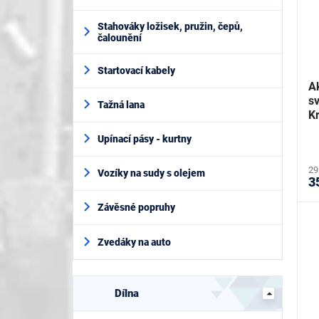
Stahováky ložisek, pružin, čepů,
čalounění
Startovací kabely
A
s
Tažná lana
K
Upínací pásy - kurtny
29
Vozíky na sudy s olejem
3
Závěsné popruhy
Zvedáky na auto
Dílna