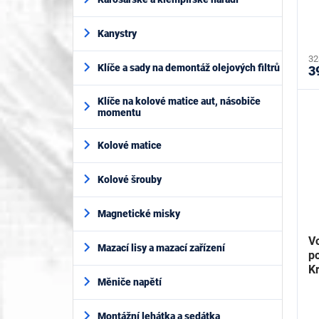
t
ů
Kanystry
32
Klíče a sady na demontáž olejových filtrů
3
Klíče na kolové matice aut, násobiče
momentu
Kolové matice
Kolové šrouby
Magnetické misky
V
Mazací lisy a mazací zařízení
p
K
Měniče napětí
Montážní lehátka a sedátka