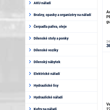
AKU nářadí
Ad
Brašny, opasky a organizéry na nářadí
P
g
Čerpadla paliva, oleje
Dílenské stoly a ponky
24
3
Dílenské vozíky
Dílenský nábytek
Elektrické nářadí
Hydraulické lisy
Hydraulické nářadí
Ve
2
Kufry na nářadí