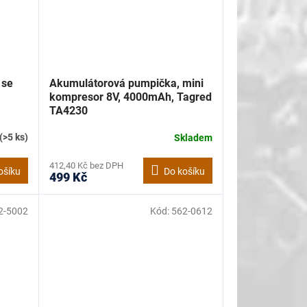
 se
Akumulátorová pumpička, mini
kompresor 8V, 4000mAh, Tagred
TA4230
(>5 ks)
Skladem
412,40 Kč bez DPH
ošíku
Do košíku
499 Kč
2-5002
Kód:
562-0612