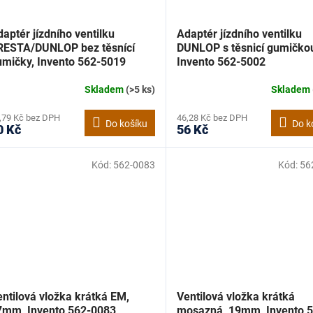
aptér jízdního ventilku
Adaptér jízdního ventilku
RESTA/DUNLOP bez těsnící
DUNLOP s těsnicí gumičko
umičky, Invento 562-5019
Invento 562-5002
Skladem
(>5 ks)
Skladem
,79 Kč bez DPH
46,28 Kč bez DPH
Do košíku
Do k
0 Kč
56 Kč
Kód:
562-0083
Kód:
56
ntilová vložka krátká EM,
Ventilová vložka krátká
7mm, Invento 562-0083
mosazná, 19mm, Invento 5