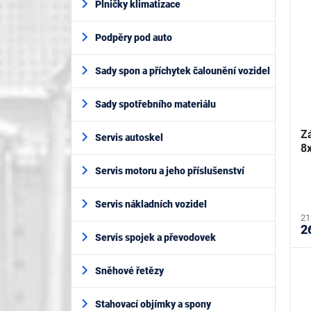
Plničky klimatizace
Podpěry pod auto
Sady spon a příchytek čalounění vozidel
Sady spotřebního materiálu
Zá
Servis autoskel
8
Servis motoru a jeho příslušenství
Servis nákladních vozidel
21
2
Servis spojek a převodovek
Sněhové řetězy
Stahovací objímky a spony