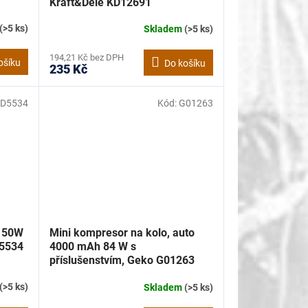
Kraft&Dele KD12691
(>5 ks)
Skladem
(>5 ks)
194,21 Kč bez DPH
ošíku
Do košíku
235 Kč
D5534
Kód:
G01263
 50W
Mini kompresor na kolo, auto
D5534
4000 mAh 84 W s
příslušenstvím, Geko G01263
(>5 ks)
Skladem
(>5 ks)