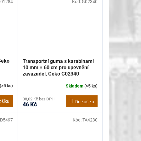
01284
Kód:
G02340
 Geko
Transportní guma s karabinami
10 mm × 60 cm pro upevnění
zavazadel, Geko G02340
(>5 ks)
Skladem
(>5 ks)
38,02 Kč bez DPH
ošíku
Do košíku
46 Kč
D5497
Kód:
TA4230