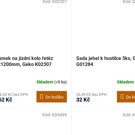
Kód:
K02307
Kód:
G
mek na jízdní kolo řetěz
Sada jehel k hustilce 5ks,
x1200mm, Geko K02307
G01284
Skladem
(>5 ks)
Skladem
6,53 Kč bez DPH
26,45 Kč bez DPH
Do košíku
Do k
62 Kč
32 Kč
Kód:
KD5499
Kód:
K