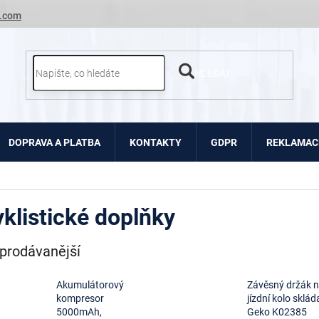
.com
HLEDAT
DOPRAVA A PLATBA
KONTAKTY
GDPR
REKLAMACE
klistické doplňky
prodávanější
Akumulátorový
Závěsný držák 
kompresor
jízdní kolo sklád
5000mAh,
Geko K02385