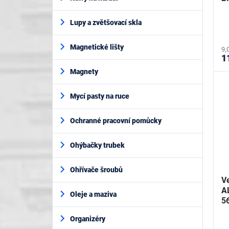
Lupy a zvětšovací skla
Magnetické lišty
9,
1
Magnety
Mycí pasty na ruce
Ochranné pracovní pomůcky
Ohýbačky trubek
Ohřívače šroubů
Ve
A
Oleje a maziva
5
Organizéry