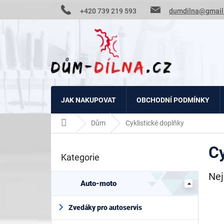
Přejít
+420 739 219 593
dumdilna@gmail
na
obsah
JAK NAKUPOVAT
OBCHODNÍ PODMÍNKY
Domů
Dům
Cyklistické doplňky
P
Cy
o
Kategorie
Přeskočit
s
kategorie
t
Nej
r
Auto-moto
a
n
Zvedáky pro autoservis
n