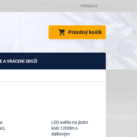
Přihlášení
NÁKUPNÍ
Prázdný košík
KOŠÍK
 A VRÁCENÍ ZBOŽÍ
na
LED světlo na jízdní
ací,
kolo 1200lm s
dálkovým