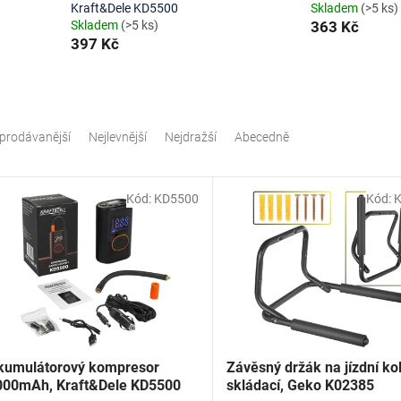
Kraft&Dele KD5500
Skladem
(>5 ks)
Skladem
(>5 ks)
363 Kč
397 Kč
prodávanější
Nejlevnější
Nejdražší
Abecedně
Kód:
KD5500
Kód:
kumulátorový kompresor
Závěsný držák na jízdní ko
000mAh, Kraft&Dele KD5500
skládací, Geko K02385