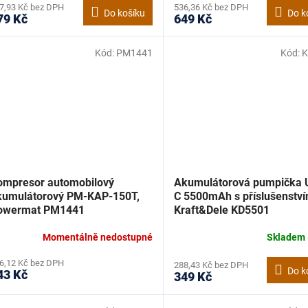
7,93 Kč bez DPH
536,36 Kč bez DPH
Do košíku
Do k
79 Kč
649 Kč
Kód:
PM1441
Kód:
K
ompresor automobilový
Akumulátorová pumpička 
kumulátorový PM-KAP-150T,
C 5500mAh s příslušenství
owermat PM1441
Kraft&Dele KD5501
Momentálně nedostupné
Skladem
6,12 Kč bez DPH
288,43 Kč bez DPH
Do k
43 Kč
349 Kč