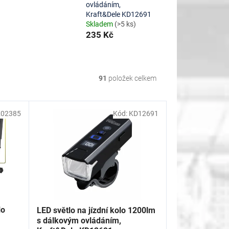
ovládáním,
Kraft&Dele KD12691
Skladem
(>5 ks)
235 Kč
91
položek celkem
K02385
Kód:
KD12691
lo
LED světlo na jízdní kolo 1200lm
s dálkovým ovládáním,