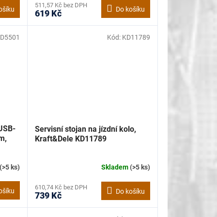
511,57 Kč bez DPH
ošíku
Do košíku
619 Kč
D5501
Kód:
KD11789
USB-
Servisní stojan na jízdní kolo,
m,
Kraft&Dele KD11789
(>5 ks)
Skladem
(>5 ks)
610,74 Kč bez DPH
ošíku
Do košíku
739 Kč