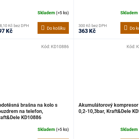
Skladem
(>5 ks)
Skladem
8,10 Kč bez DPH
300 Kč bez DPH
Do košíku
Do k
97 Kč
363 Kč
Kód:
KD10886
Kód:
K
odotěsná brašna na kolo s
Akumulátorový kompresor
ouzdrem na telefon,
0,2-10,3bar, Kraft&Dele K
raft&Dele KD10886
Skladem
(>5 ks)
Skladem