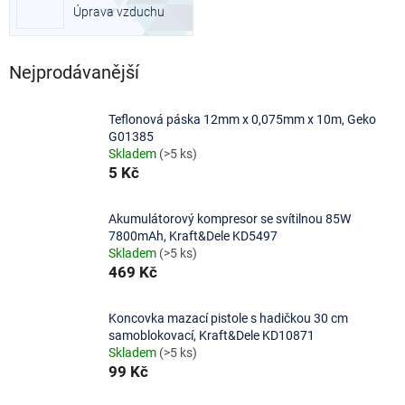
Úprava vzduchu
Nejprodávanější
Teflonová páska 12mm x 0,075mm x 10m, Geko
G01385
Skladem
(>5 ks)
5 Kč
Akumulátorový kompresor se svítilnou 85W
7800mAh, Kraft&Dele KD5497
Skladem
(>5 ks)
469 Kč
Koncovka mazací pistole s hadičkou 30 cm
samoblokovací, Kraft&Dele KD10871
Skladem
(>5 ks)
99 Kč