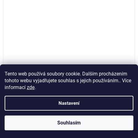
Tento web používá soubory cookie. Dalším procházením
tohoto webu vyjadřujete souhlas s jejich používáním.. Více
Redukční T-kus polymerový fí 40 x 20 x 40 mm,
Airpress 9ALRTR4020
informací
zde
.
Nastavení
Skladem
(>5 ks)
589,26 Kč bez DPH
Do košíku
713 Kč
Souhlasím