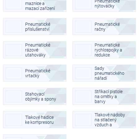
Pneumatické
maznice a
nýtovačky
mazací zařízení
Pneumatické
Pneumatické
příslušenství
račny
Pneumatické
Pneumatické
rázové
rychlospojky a
utahováky
redukce
Sady
Pneumatické
pneumatického
vrtačky
nářadí
Stříkací pistole
Stahovací
na omítky a
objímky a spony
barvy
Tlakové nádoby
Tlakové hadice
na stlačený
ke kompresoru
vzduch a
příslušenství