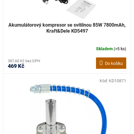
Akumulátorový kompresor se svítilnou 85W 7800mAh,
Kraft&Dele KD5497
Skladem
(>5 ks)
387,60 Kč bez DPH
Do košíku
469 Kč
Kód:
KD10871