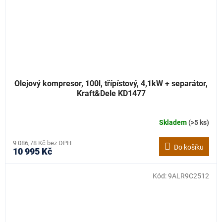
Olejový kompresor, 100l, třípístový, 4,1kW + separátor,
Kraft&Dele KD1477
Skladem
(>5 ks)
9 086,78 Kč bez DPH
Do košíku
10 995 Kč
Kód:
9ALR9C2512