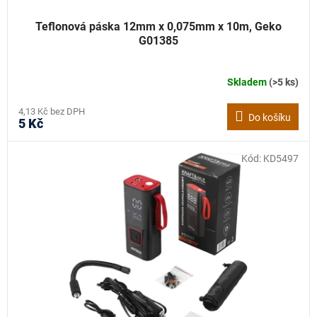
Teflonová páska 12mm x 0,075mm x 10m, Geko
G01385
Skladem
(>5 ks)
4,13 Kč bez DPH
Do košíku
5 Kč
Kód:
KD5497