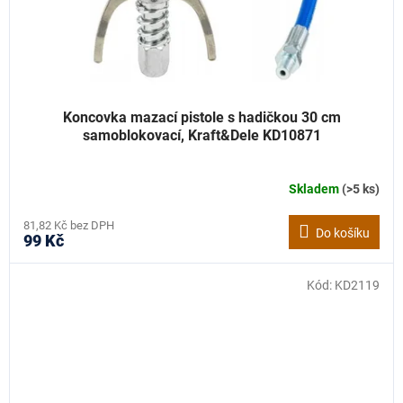
Koncovka mazací pistole s hadičkou 30 cm
samoblokovací, Kraft&Dele KD10871
Skladem
(>5 ks)
81,82 Kč bez DPH
Do košíku
99 Kč
Kód:
KD2119