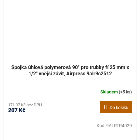
Spojka úhlová polymerová 90° pro trubky fí 25 mm x
1/2" vnější závit, Airpress 9alr9c2512
Skladem
(>5 ks)
171,07 Kč bez DPH
Do košíku
207 Kč
Kód:
9ALRTR4020