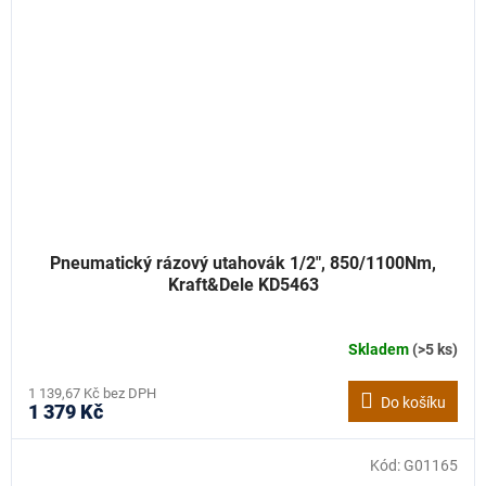
Pneumatický rázový utahovák 1/2", 850/1100Nm,
Kraft&Dele KD5463
Skladem
(>5 ks)
1 139,67 Kč bez DPH
Do košíku
1 379 Kč
Kód:
G01165