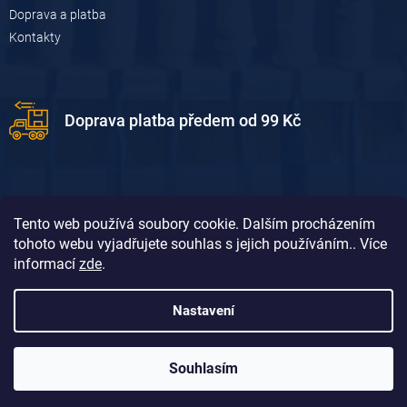
Doprava a platba
Kontakty
Doprava platba předem od 99 Kč
Tento web používá soubory cookie. Dalším procházením
tohoto webu vyjadřujete souhlas s jejich používáním.. Více
informací
zde
.
Doprava platba dobírkou od 119 Kč
Nastavení
Souhlasím
Vytvořil Shoptet
&
David Borůvka
Copyright 2026
Dum-dilna.cz
. Všechna práva vyhrazena.