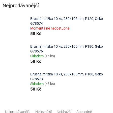
Nejprodávanější
Brusná mřížka 10 ks, 280x105mm, P120, Geko
G78574
Momentálně nedostupné
58 Kč
Brusná mřížka 10 ks, 280x105mm, P180, Geko
G78576
Skladem
(>5 ks)
58 Kč
Brusná mřížka 10 ks, 280x105mm, P100, Geko
G78573
Skladem
(>5 ks)
58 Kč
Ř
a
Nejprodávanější
Nejlevnější
Nejdražší
Abecedně