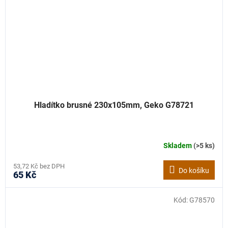
Hladítko brusné 230x105mm, Geko G78721
Skladem
(>5 ks)
53,72 Kč bez DPH
Do košíku
65 Kč
Kód:
G78570