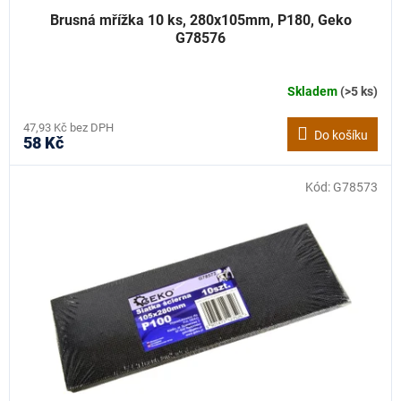
Brusná mřížka 10 ks, 280x105mm, P180, Geko
G78576
Skladem
(>5 ks)
47,93 Kč bez DPH
Do košíku
58 Kč
Kód:
G78573