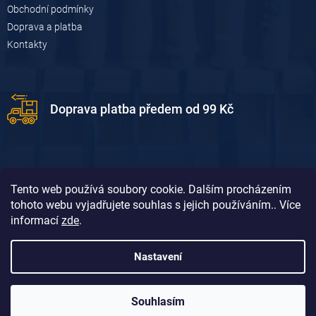
u
Obchodní podmínky
Doprava a platba
Kontakty
Doprava platba předem od 99 Kč
Tento web používá soubory cookie. Dalším procházením
tohoto webu vyjadřujete souhlas s jejich používáním.. Více
informací
zde
.
Doprava platba dobírkou od 119 Kč
Nastavení
Souhlasím
Vytvořil Shoptet
&
David Borůvka