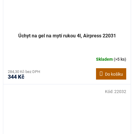
Úchyt na gel na mytí rukou 4l, Airpress 22031
Skladem
(>5 ks)
284,30 Kč bez DPH
Do košíku
344 Kč
Kód:
22032