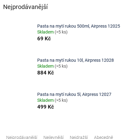
Nejprodávanější
Pasta na mytí rukou 500ml, Airpress 12025
Skladem
(>5 ks)
69 Kč
Pasta na mytí rukou 10l, Airpress 12028
Skladem
(>5 ks)
884 Kč
Pasta na mytí rukou 5l, Airpress 12027
Skladem
(>5 ks)
499 Kč
Ř
a
Nejprodávanější
Nejlevnější
Nejdražší
Abecedně