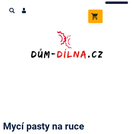
Přejít
na
obsah
NÁKUPNÍ
KOŠÍK
Mycí pasty na ruce