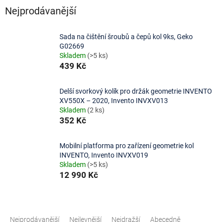
Nejprodávanější
Sada na čištění šroubů a čepů kol 9ks, Geko
G02669
Skladem
(>5 ks)
439 Kč
Delší svorkový kolík pro držák geometrie INVENTO
XV550X – 2020, Invento INVXV013
Skladem
(2 ks)
352 Kč
Mobilní platforma pro zařízení geometrie kol
INVENTO, Invento INVXV019
Skladem
(>5 ks)
12 990 Kč
Ř
a
Nejprodávanější
Nejlevnější
Nejdražší
Abecedně