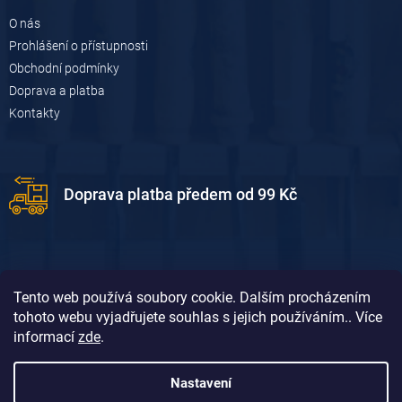
ý
p
O nás
i
Prohlášení o přístupnosti
s
u
Obchodní podmínky
Doprava a platba
Kontakty
Doprava platba předem od 99 Kč
Tento web používá soubory cookie. Dalším procházením
tohoto webu vyjadřujete souhlas s jejich používáním.. Více
informací
zde
.
Doprava platba dobírkou od 119 Kč
Nastavení