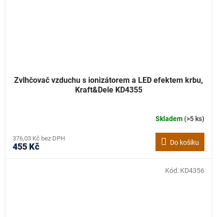
Zvlhčovač vzduchu s ionizátorem a LED efektem krbu,
Kraft&Dele KD4355
Skladem
(>5 ks)
376,03 Kč bez DPH
Do košíku
455 Kč
Kód:
KD4356