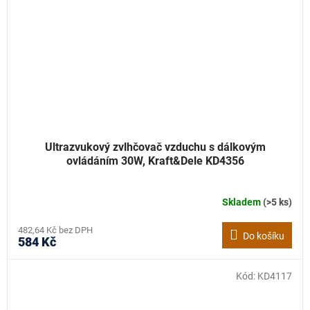
Ultrazvukový zvlhčovač vzduchu s dálkovým
ovládáním 30W, Kraft&Dele KD4356
Skladem
(>5 ks)
482,64 Kč bez DPH
Do košíku
584 Kč
Kód:
KD4117