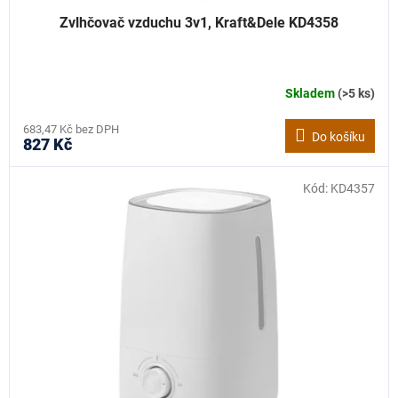
Zvlhčovač vzduchu 3v1, Kraft&Dele KD4358
Skladem
(>5 ks)
683,47 Kč bez DPH
Do košíku
827 Kč
Kód:
KD4357