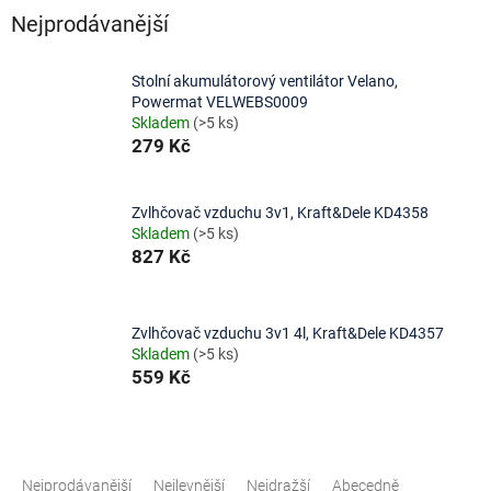
Nejprodávanější
Stolní akumulátorový ventilátor Velano,
Powermat VELWEBS0009
Skladem
(>5 ks)
279 Kč
Zvlhčovač vzduchu 3v1, Kraft&Dele KD4358
Skladem
(>5 ks)
827 Kč
Zvlhčovač vzduchu 3v1 4l, Kraft&Dele KD4357
Skladem
(>5 ks)
559 Kč
Ř
a
Nejprodávanější
Nejlevnější
Nejdražší
Abecedně