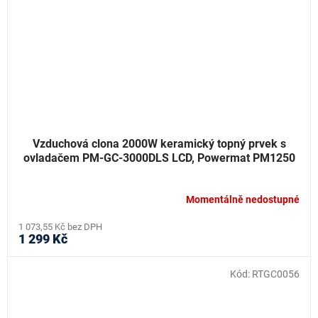
Vzduchová clona 2000W keramický topný prvek s
ovladačem PM-GC-3000DLS LCD, Powermat PM1250
Momentálně nedostupné
1 073,55 Kč bez DPH
1 299 Kč
Kód:
RTGC0056