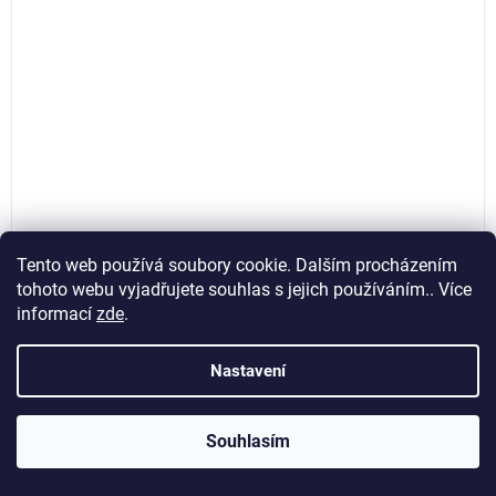
Tento web používá soubory cookie. Dalším procházením
Vzduchová clona 2000W, keramický topný prvek, LCD,
tohoto webu vyjadřujete souhlas s jejich používáním.. Více
Red Technic RTGC0056
informací
zde
.
Momentálně nedostupné
Nastavení
1 066,12 Kč bez DPH
1 290 Kč
Souhlasím
Kód:
PM1192