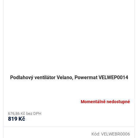
Podlahový ventilátor Velano, Powermat VELWEP0014
Momentálně nedostupné
676,86 Kč bez DPH
819 Kč
Kód:
VELWEBR0006