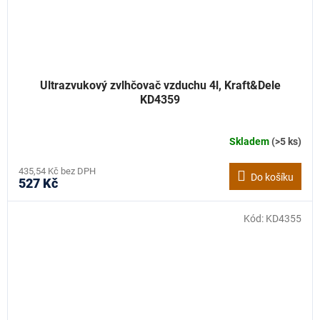
Ultrazvukový zvlhčovač vzduchu 4l, Kraft&Dele
KD4359
Skladem
(>5 ks)
435,54 Kč bez DPH
Do košíku
527 Kč
Kód:
KD4355