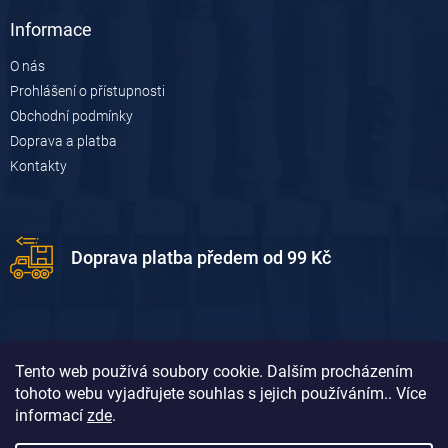
y
v
Informace
ý
p
O nás
i
Prohlášení o přístupnosti
s
u
Obchodní podmínky
Doprava a platba
Kontakty
Doprava platba předem od 99 Kč
Tento web používá soubory cookie. Dalším procházením
tohoto webu vyjadřujete souhlas s jejich používáním.. Více
informací
zde
.
Doprava platba dobírkou od 119 Kč