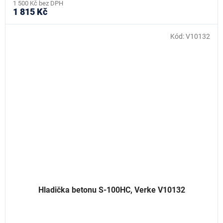
1 500 Kč bez DPH
1 815 Kč
Kód:
V10132
Hladička betonu S-100HC, Verke V10132