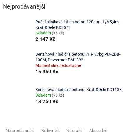
Nejprodávanější
Ruční hliníková lať na beton 120cm + tyč 5,4m,
Kraft&Dele KD3572
Skladem
(>5 ks)
2 147 Kč
Benzínová hladička betonu 7HP 97kg PM-ZDB-
100M, Powermat PM1292
Momentálně nedostupné
15 950 Kč
Benzínová hladička betonu, Kraft&Dele KD1188
Skladem
(>5 ks)
13 250 Kč
Ř
a
Nejprodávanější
Nejlevnější
Nejdražší
Abecedně