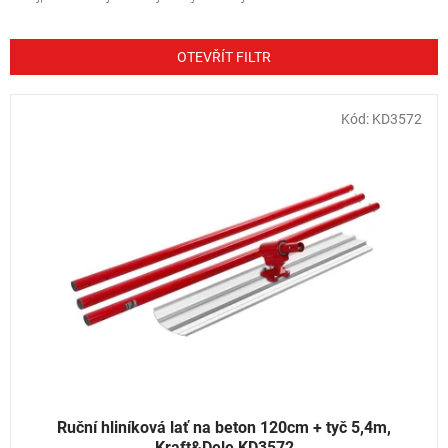
z
e
n
OTEVŘÍT FILTR
í
p
V
Kód:
KD3572
r
ý
o
p
d
i
u
s
k
p
t
r
ů
o
d
u
k
t
ů
Ruční hliníková lať na beton 120cm + tyč 5,4m,
Kraft&Dele KD3572