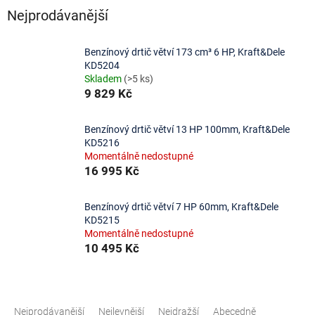
Nejprodávanější
Benzínový drtič větví 173 cm³ 6 HP, Kraft&Dele
KD5204
Skladem
(>5 ks)
9 829 Kč
Benzínový drtič větví 13 HP 100mm, Kraft&Dele
KD5216
Momentálně nedostupné
16 995 Kč
Benzínový drtič větví 7 HP 60mm, Kraft&Dele
KD5215
Momentálně nedostupné
10 495 Kč
Ř
a
Nejprodávanější
Nejlevnější
Nejdražší
Abecedně