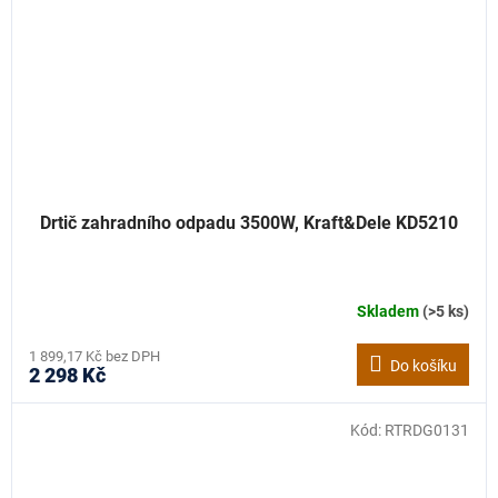
Drtič zahradního odpadu 3500W, Kraft&Dele KD5210
Skladem
(>5 ks)
Průměrné
hodnocení
produktu
1 899,17 Kč bez DPH
Do košíku
2 298 Kč
je
4,0
z
Kód:
RTRDG0131
5
hvězdiček.