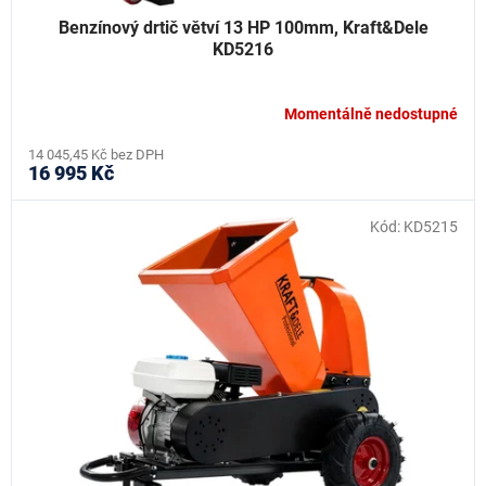
Benzínový drtič větví 13 HP 100mm, Kraft&Dele
KD5216
Momentálně nedostupné
14 045,45 Kč bez DPH
16 995 Kč
Kód:
KD5215