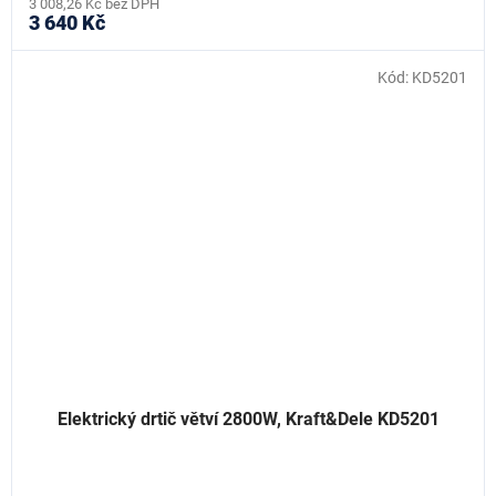
3 008,26 Kč bez DPH
3 640 Kč
Kód:
KD5201
Elektrický drtič větví 2800W, Kraft&Dele KD5201