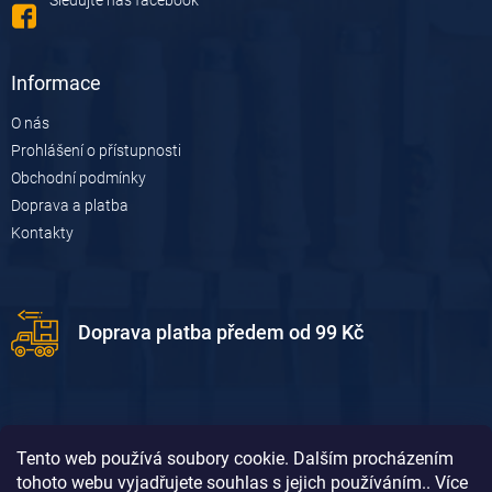
v
k
y
v
Informace
ý
p
O nás
i
Prohlášení o přístupnosti
s
u
Obchodní podmínky
Doprava a platba
Kontakty
Doprava platba předem od 99 Kč
Tento web používá soubory cookie. Dalším procházením
tohoto webu vyjadřujete souhlas s jejich používáním.. Více