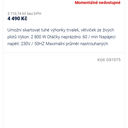
Momentálně nedostupné
3 710,74 Kč bez DPH
4 490 Kč
Umožní skartovat tuhé výhonky trvalek, větviček ze živých
plotů Výkon: 2 800 W Otáčky naprázdno: 60 / min Napájecí
napětí: 230V / 50HZ Maximální průměr nastrouhaných
větví...
Kód:
G81075