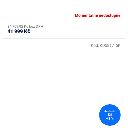
Momentálně nedostupné
34 709,92 Kč bez DPH
41 999 Kč
Kód:
KD5817_5K
48 950
Kč
–8 %