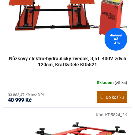
42 999
Kč
–4 %
Nůžkový elektro-hydraulický zvedák, 3,5T, 400V, zdvih
120cm, Kraft&Dele KD5821
Skladem
(>5 ks)
33 883,47 Kč bez DPH
Do košíku
40 999 Kč
Kód:
KD5824_2K