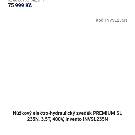
62 809,09 Kč bez DPH
75 999 Kč
Kód:
INVSL235N
Nůžkový elektro-hydraulický zvedák PREMIUM SL
235N, 3,5T, 400V, Invento INVSL235N