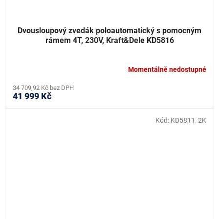
Dvousloupový zvedák poloautomatický s pomocným
rámem 4T, 230V, Kraft&Dele KD5816
Momentálně nedostupné
34 709,92 Kč bez DPH
41 999 Kč
Kód:
KD5811_2K