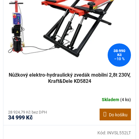
38 990
Kč
–10 %
Nůžkový elektro-hydraulický zvedák mobilní 2,8t 230V,
Kraft&Dele KD5824
Skladem
(4 ks)
28 924,79 Kč bez DPH
Do košíku
34 999 Kč
Kód:
INVSL552LT