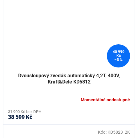
40 990
Kč
–5 %
Dvousloupový zvedák automatický 4,2T, 400V,
Kraft&Dele KD5812
Momentálně nedostupné
31 900 Kč bez DPH
38 599 Kč
Kód:
KD5823_2K