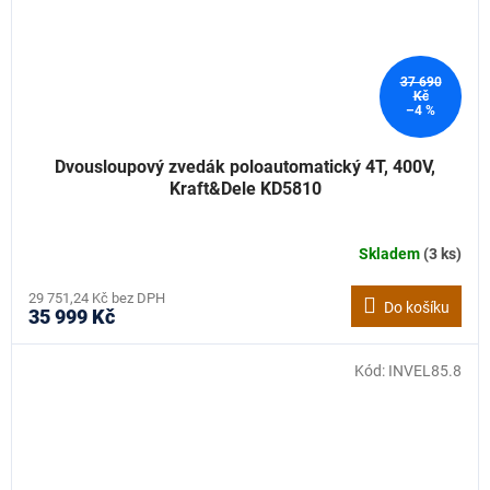
37 690
Kč
–4 %
Dvousloupový zvedák poloautomatický 4T, 400V,
Kraft&Dele KD5810
Skladem
(3 ks)
29 751,24 Kč bez DPH
Do košíku
35 999 Kč
Kód:
INVEL85.8