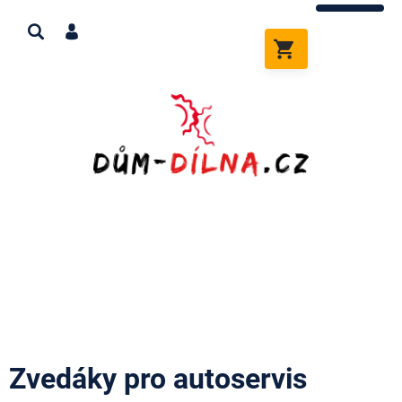
Přejít
na
obsah
NÁKUPNÍ
KOŠÍK
Zvedáky pro autoservis