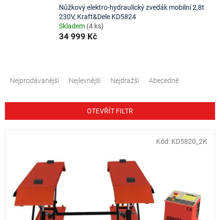
Nůžkový elektro-hydraulický zvedák mobilní 2,8t
230V, Kraft&Dele KD5824
Skladem
(4 ks)
34 999 Kč
Ř
a
Nejprodávanější
Nejlevnější
Nejdražší
Abecedně
z
e
n
OTEVŘÍT FILTR
í
p
V
Kód:
KD5820_2K
r
ý
o
p
d
i
u
s
k
p
t
r
ů
o