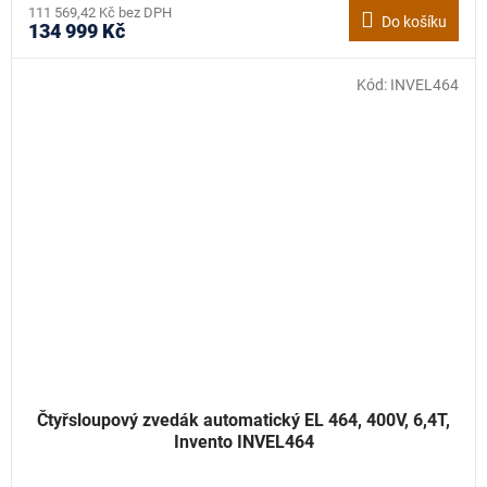
111 569,42 Kč bez DPH
Do košíku
134 999 Kč
Kód:
INVEL464
Čtyřsloupový zvedák automatický EL 464, 400V, 6,4T,
Invento INVEL464