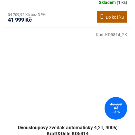
Skladem
(1 ks)
34 709,92 Kč bez DPH
Do košíku
41 999 Kč
Kód:
KD5814_2K
43 590
Kč
–3 %
Dvousloupový zvedák automatický 4,2T, 400V,
Kraft&Dele KD5814