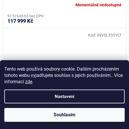
Momentálně nedostupné
97 519,83 Kč bez DPH
117 999 Kč
Kód:
INVSL555YLT
Tento web používá soubory cookie. Dalším procházením
tohoto webu vyjadřujete souhlas s jejich používáním.. Více
informací
zde
.
Nastavení
Souhlasím
Nůžkový elektro-hydraulický zvedák SL 555Y LT, 5,5T,