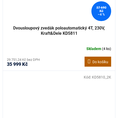
37 690
Kč
–4 %
Dvousloupový zvedák poloautomatický 4T, 230V,
Kraft&Dele KD5811
Skladem
(4 ks)
29 751,24 Kč bez DPH
Do košíku
35 999 Kč
Kód:
KD5810_2K