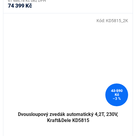
61 486,78 Kč bez DPH
74 399 Kč
Kód:
KD5815_2K
43 590
Kč
–3 %
Dvousloupový zvedák automatický 4,2T, 230V,
Kraft&Dele KD5815