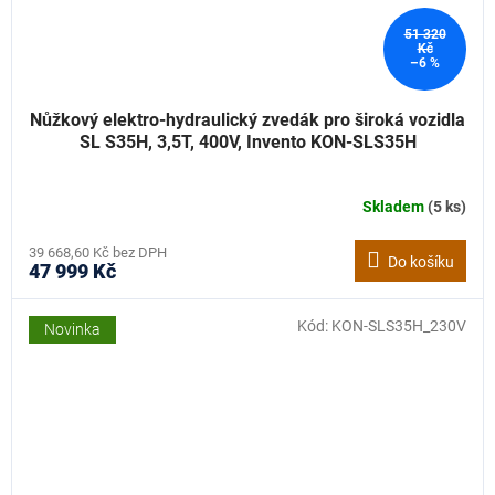
51 320
Kč
–6 %
Nůžkový elektro-hydraulický zvedák pro široká vozidla
SL S35H, 3,5T, 400V, Invento KON-SLS35H
Skladem
(5 ks)
39 668,60 Kč bez DPH
Do košíku
47 999 Kč
Kód:
KON-SLS35H_230V
Novinka