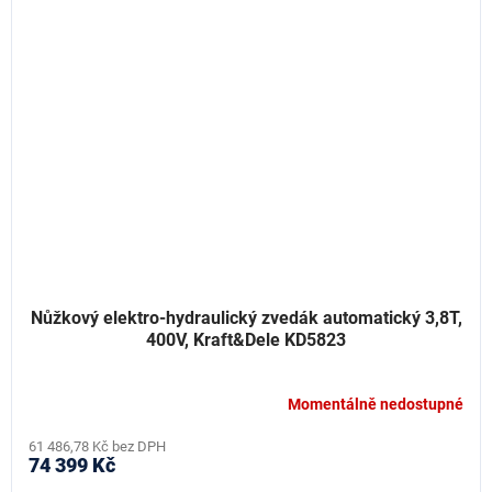
Nůžkový elektro-hydraulický zvedák automatický 3,8T,
400V, Kraft&Dele KD5823
Momentálně nedostupné
61 486,78 Kč bez DPH
74 399 Kč