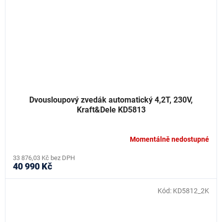
Dvousloupový zvedák automatický 4,2T, 230V,
Kraft&Dele KD5813
Momentálně nedostupné
33 876,03 Kč bez DPH
40 990 Kč
Kód:
KD5812_2K