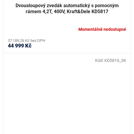
Dvousloupový zvedák automatický s pomocným
rámem 4,2T, 400V, Kraft&Dele KD5817
Momentálně nedostupné
37 189,26 Kč bez DPH
44 999 Kč
Kód:
KD5816_3K