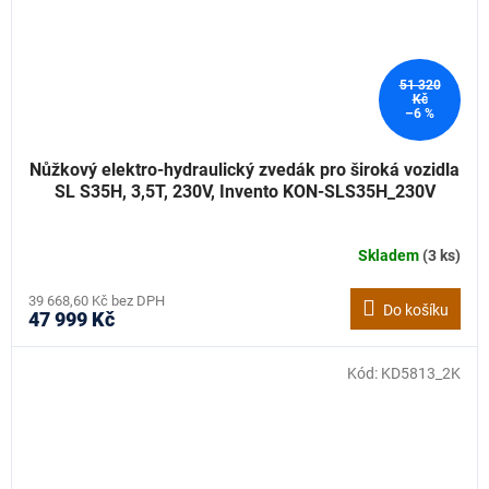
51 320
Kč
–6 %
Nůžkový elektro-hydraulický zvedák pro široká vozidla
SL S35H, 3,5T, 230V, Invento KON-SLS35H_230V
Skladem
(3 ks)
39 668,60 Kč bez DPH
Do košíku
47 999 Kč
Kód:
KD5813_2K