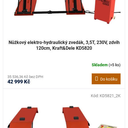
d
u
k
t
ů
Nůžkový elektro-hydraulický zvedák, 3,5T, 230V, zdvih
120cm, Kraft&Dele KD5820
Skladem
(>5 ks)
Průměrné
hodnocení
produktu
35 536,36 Kč bez DPH
Do košíku
42 999 Kč
je
5,0
z
Kód:
KD5821_2K
5
hvězdiček.