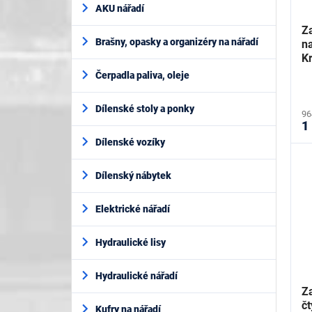
AKU nářadí
Z
Brašny, opasky a organizéry na nářadí
n
K
Čerpadla paliva, oleje
Dílenské stoly a ponky
96
1
Dílenské vozíky
Dílenský nábytek
Elektrické nářadí
Hydraulické lisy
Hydraulické nářadí
Z
č
Kufry na nářadí