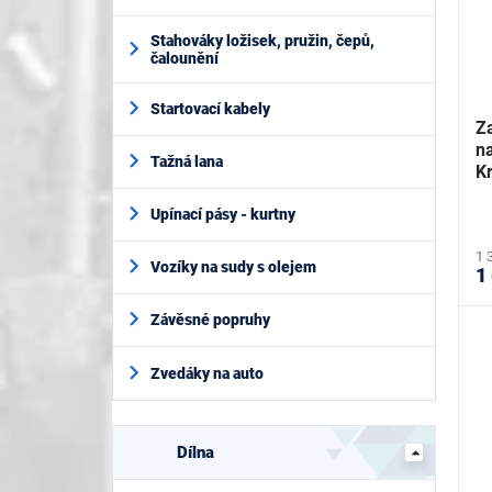
Stahováky ložisek, pružin, čepů,
čalounění
Startovací kabely
Z
n
Tažná lana
K
Upínací pásy - kurtny
1 
Vozíky na sudy s olejem
1
Závěsné popruhy
Zvedáky na auto
Dílna