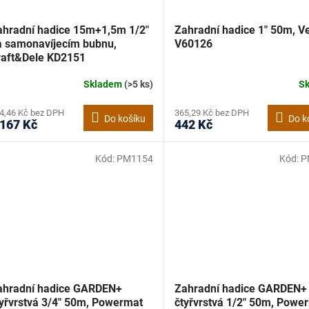
ahradní hadice 15m+1,5m 1/2"
Zahradní hadice 1" 50m, V
a samonavíjecím bubnu,
V60126
raft&Dele KD2151
Skladem
(>5 ks)
S
4,46 Kč bez DPH
365,29 Kč bez DPH
Do košíku
Do k
 167 Kč
442 Kč
Kód:
PM1154
Kód:
P
ahradní hadice GARDEN+
Zahradní hadice GARDEN+
tyřvrstvá 3/4" 50m, Powermat
čtyřvrstvá 1/2" 50m, Powe