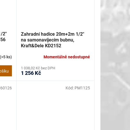
/2"
Zahradní hadice 20m+2m 1/2"
156
na samonavíjecím bubnu,
Kraft&Dele KD2152
(>5 ks)
Momentálně nedostupné
1 038,02 Kč bez DPH
ošíku
1 256 Kč
V60126
Kód:
PM1125