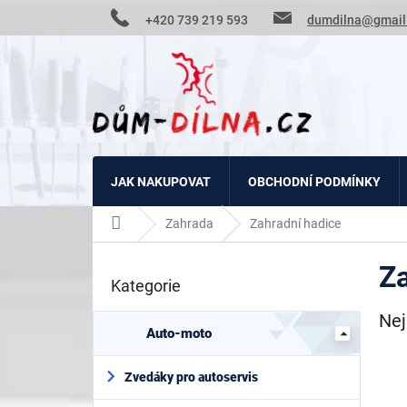
Přejít
+420 739 219 593
dumdilna@gmail
na
obsah
JAK NAKUPOVAT
OBCHODNÍ PODMÍNKY
Domů
Zahrada
Zahradní hadice
P
Za
o
Kategorie
Přeskočit
s
kategorie
t
Nej
r
Auto-moto
a
n
Zvedáky pro autoservis
n