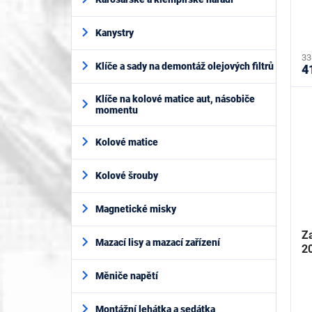
t
ů
Kanystry
33
Klíče a sady na demontáž olejových filtrů
4
Klíče na kolové matice aut, násobiče
momentu
Kolové matice
Kolové šrouby
Magnetické misky
Z
Mazací lisy a mazací zařízení
2
Měniče napětí
Montážní lehátka a sedátka