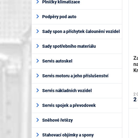
Plničky klimatizace
Podpěry pod auto
Sady spon a příchytek čalounění vozidel
Sady spotřebního materiálu
Z
Servis autoskel
n
K
Servis motoru a jeho příslušenství
Servis nákladních vozidel
2 
2
Servis spojek a převodovek
Sněhové řetězy
Stahovací objímky a spony