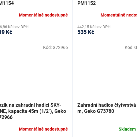
M1154
PM1152
Momentálně nedostupné
Momentálně nedo
6,86 Kč bez DPH
442,15 Kč bez DPH
19 Kč
535 Kč
Kód:
G72966
Kód:
G
zík na zahradní hadici SKY-
Zahradní hadice čtyřvrstvá
NE, kapacita 45m (1/2"), Geko
m, Geko G73780
72966
Momentálně nedostupné
Skladem