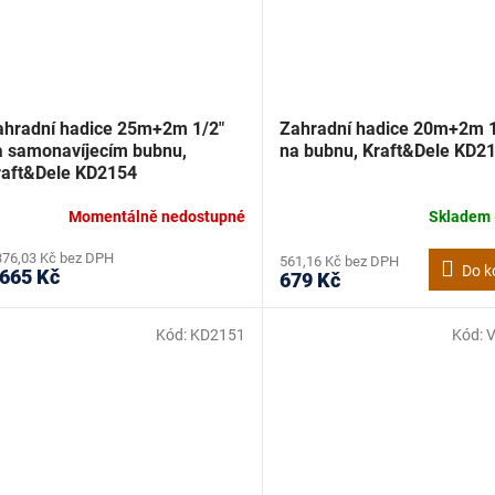
ahradní hadice 25m+2m 1/2"
Zahradní hadice 20m+2m 1
a samonavíjecím bubnu,
na bubnu, Kraft&Dele KD2
raft&Dele KD2154
Momentálně nedostupné
Skladem
376,03 Kč bez DPH
561,16 Kč bez DPH
Do k
 665 Kč
679 Kč
Kód:
KD2151
Kód: