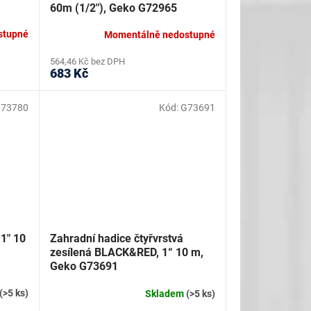
60m (1/2"), Geko G72965
stupné
Momentálně nedostupné
564,46 Kč bez DPH
683 Kč
73780
Kód:
G73691
 1" 10
Zahradní hadice čtyřvrstvá
zesílená BLACK&RED, 1“ 10 m,
Geko G73691
(>5 ks)
Skladem
(>5 ks)