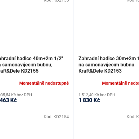
Kód:
KD2155
Kód:
K
ahradní hadice 40m+2m 1/2"
Zahradní hadice 30m+2m 1
a samonavíjecím bubnu,
na samonavíjecím bubnu,
raft&Dele KD2155
Kraft&Dele KD2153
Momentálně nedostupné
Momentálně nedo
035,54 Kč bez DPH
1 512,40 Kč bez DPH
 463 Kč
1 830 Kč
Kód:
KD2154
Kód:
K