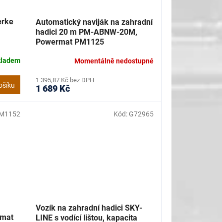
erke
Automatický naviják na zahradní
hadici 20 m PM-ABNW-20M,
Powermat PM1125
kladem
Momentálně nedostupné
1 395,87 Kč bez DPH
ošíku
1 689 Kč
M1152
Kód:
G72965
Vozík na zahradní hadici SKY-
rmat
LINE s vodící lištou, kapacita