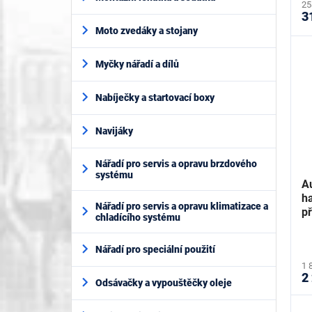
25
3
Moto zvedáky a stojany
Myčky nářadí a dílů
Nabíječky a startovací boxy
Navijáky
Nářadí pro servis a opravu brzdového
systému
A
ha
Nářadí pro servis a opravu klimatizace a
p
chladícího systému
Nářadí pro speciální použití
1 
2
Odsávačky a vypouštěčky oleje