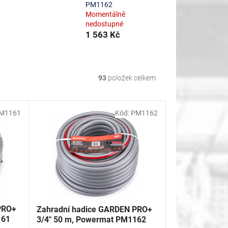
PM1162
Momentálně
nedostupné
1 563 Kč
93
položek celkem
M1161
Kód:
PM1162
PRO+
Zahradní hadice GARDEN PRO+
161
3/4" 50 m, Powermat PM1162