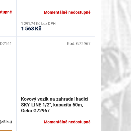
stupné
Momentálně nedostupné
1 291,74 Kč bez DPH
1 563 Kč
D2161
Kód:
G72967
Kovový vozík na zahradní hadici
SKY-LINE 1/2", kapacita 60m,
Geko G72967
(>5 ks)
Momentálně nedostupné