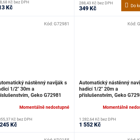
8,68 Kč bez DPH
288,43 Kč bez DPH
Do k
13 Kč
349 Kč
Kód:
G72981
Kód:
G
utomatický nástěnný naviják s
Automatický nástěnný navi
dicí 1/2" 30m a
hadicí 1/2" 20m a
říslušenstvím, Geko G72981
příslušenstvím, Geko G72
Momentálně nedostupné
Momentálně nedo
855,37 Kč bez DPH
1 282,64 Kč bez DPH
 245 Kč
1 552 Kč