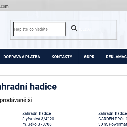
.com
HLEDAT
DOPRAVA A PLATBA
KONTAKTY
GDPR
REKLAMACE
hradní hadice
prodávanější
Zahradní hadice
Zahradní hadice
čtyřvrstvá 3/4“ 20
GARDEN PRO+ 3
m, Geko G73786
30 m, Powerma