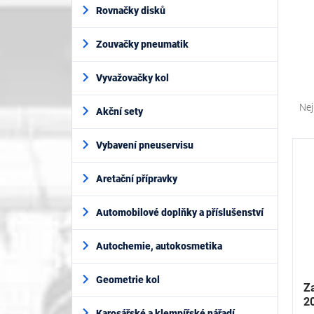
í
Rovnačky disků
p
a
Zouvačky pneumatik
n
e
l
Vyvažovačky kol
Ř
a
Nej
Akční sety
z
e
V
Vybavení pneuservisu
n
ý
í
p
Aretační přípravky
p
i
r
s
o
Automobilové doplňky a příslušenství
p
d
r
u
Autochemie, autokosmetika
o
k
d
t
Geometrie kol
u
Za
ů
k
2
Karosářské a klempířské nářadí