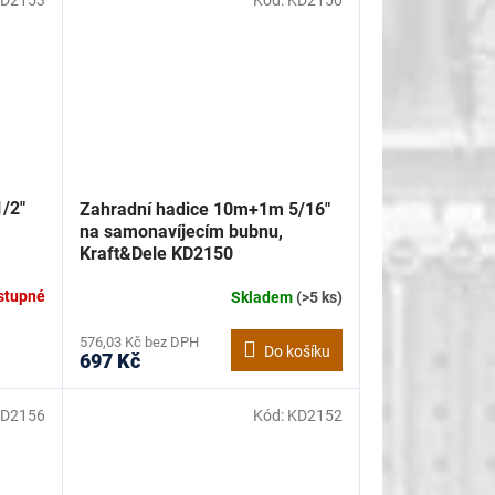
D2153
Kód:
KD2150
/2"
Zahradní hadice 10m+1m 5/16"
na samonavíjecím bubnu,
Kraft&Dele KD2150
stupné
Skladem
(>5 ks)
576,03 Kč bez DPH
Do košíku
697 Kč
D2156
Kód:
KD2152