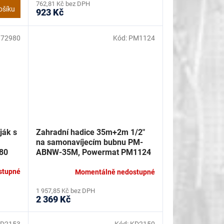
762,81 Kč bez DPH
ošíku
923 Kč
72980
Kód:
PM1124
ják s
Zahradní hadice 35m+2m 1/2"
na samonavíjecím bubnu PM-
980
ABNW-35M, Powermat PM1124
stupné
Momentálně nedostupné
1 957,85 Kč bez DPH
2 369 Kč