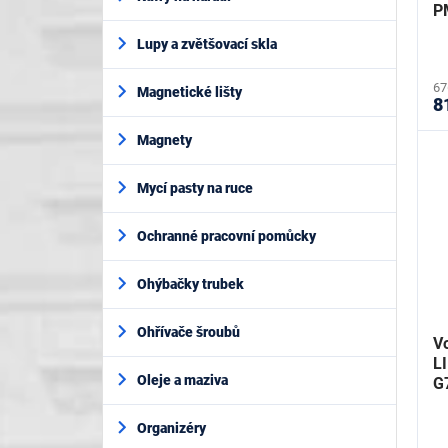
P
Lupy a zvětšovací skla
67
Magnetické lišty
8
Magnety
Mycí pasty na ruce
Ochranné pracovní pomůcky
Ohýbačky trubek
Ohřívače šroubů
Vo
LI
Oleje a maziva
G
Organizéry