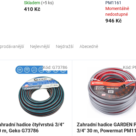
Skladem
(>5 ks)
PM1161
410 Kč
Momentálně
nedostupné
946 Kč
prodávanější
Nejlevnější
Nejdražší
Abecedně
Kód:
G73786
Kód:
P
hradní hadice čtyřvrstvá 3/4“
Zahradní hadice GARDEN 
0 m, Geko G73786
3/4" 30 m, Powermat PM1