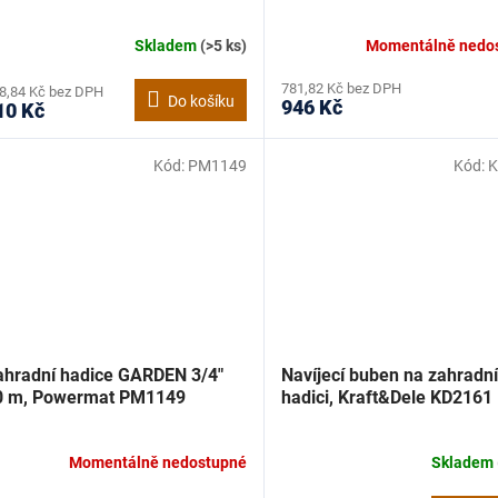
Skladem
(>5 ks)
Momentálně nedo
781,82 Kč bez DPH
8,84 Kč bez DPH
Do košíku
946 Kč
10 Kč
Kód:
PM1149
Kód:
K
ahradní hadice GARDEN 3/4"
Navíjecí buben na zahradní
0 m, Powermat PM1149
hadici, Kraft&Dele KD2161
Momentálně nedostupné
Skladem