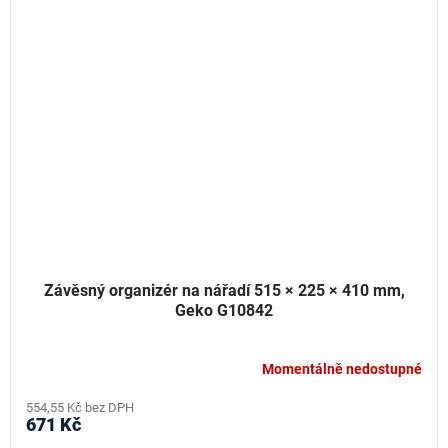
Závěsný organizér na nářadí 515 × 225 × 410 mm,
Geko G10842
Momentálně nedostupné
554,55 Kč bez DPH
671 Kč