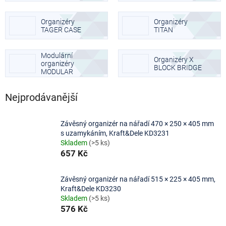
Organizéry
Organizéry
TAGER CASE
TITAN
Modulární
Organizéry X
organizéry
BLOCK BRIDGE
MODULAR
SOLUTION
Nejprodávanější
Závěsný organizér na nářadí 470 × 250 × 405 mm
s uzamykáním, Kraft&Dele KD3231
Skladem
(>5 ks)
657 Kč
Závěsný organizér na nářadí 515 × 225 × 405 mm,
Kraft&Dele KD3230
Skladem
(>5 ks)
576 Kč