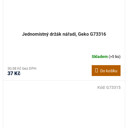
Jednomístný držák nářadí, Geko G73316
Skladem
(>5 ks)
30,58 Kč bez DPH
Do košíku
37 Kč
Kód:
G73315