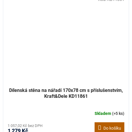
Dílenská stěna na nářadí 170x78 cm s příslušenstvím,
Kraft&Dele KD11861
Skladem
(>5 ks)
1 057,02 Kč bez DPH
Do košíku
1 279 Kč