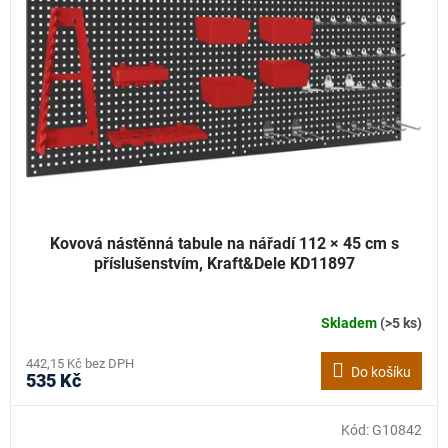
Kovová nástěnná tabule na nářadí 112 × 45 cm s
příslušenstvím, Kraft&Dele KD11897
Skladem
(>5 ks)
442,15 Kč bez DPH
Do košíku
535 Kč
Kód:
G10842