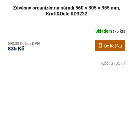
Závěsný organizér na nářadí 560 × 305 × 355 mm,
Kraft&Dele KD3232
Skladem
(>5 ks)
690,08 Kč bez DPH
Do košíku
835 Kč
Kód:
G73317