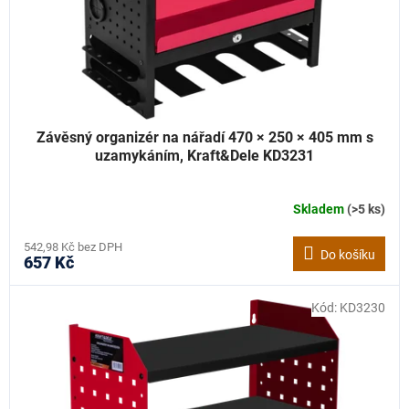
d
u
k
t
ů
Závěsný organizér na nářadí 470 × 250 × 405 mm s
uzamykáním, Kraft&Dele KD3231
Skladem
(>5 ks)
542,98 Kč bez DPH
Do košíku
657 Kč
Kód:
KD3230