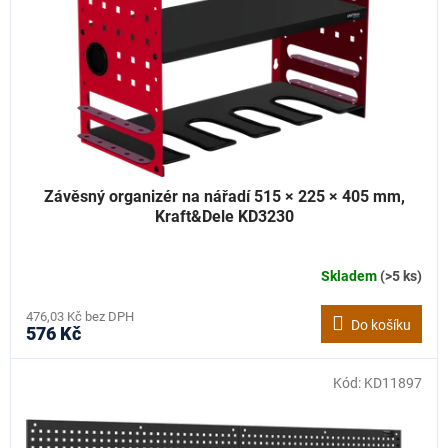
Závěsný organizér na nářadí 515 × 225 × 405 mm,
Kraft&Dele KD3230
Skladem
(>5 ks)
476,03 Kč bez DPH
Do košíku
576 Kč
Kód:
KD11897