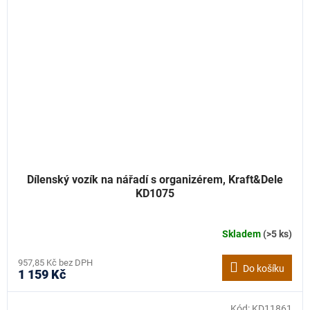
Dílenský vozík na nářadí s organizérem, Kraft&Dele
KD1075
Skladem
(>5 ks)
957,85 Kč bez DPH
Do košíku
1 159 Kč
Kód:
KD11861