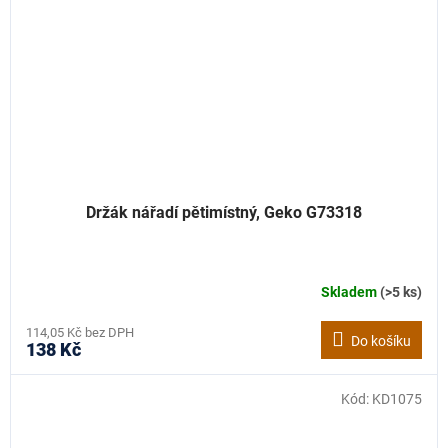
Držák nářadí pětimístný, Geko G73318
Skladem
(>5 ks)
114,05 Kč bez DPH
Do košíku
138 Kč
Kód:
KD1075