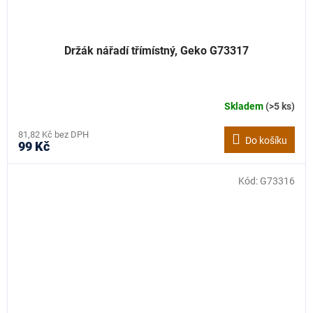
Držák nářadí třímístný, Geko G73317
Skladem
(>5 ks)
81,82 Kč bez DPH
Do košíku
99 Kč
Kód:
G73316