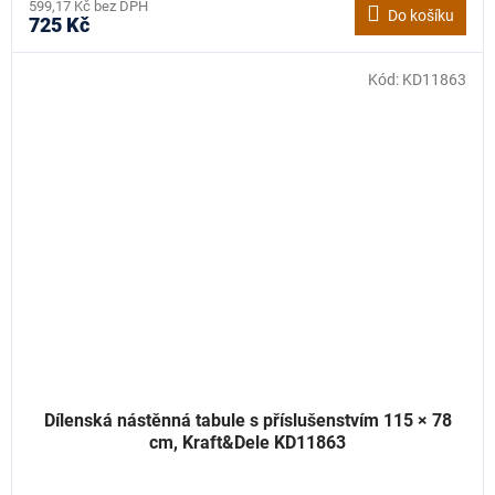
599,17 Kč bez DPH
Do košíku
725 Kč
Kód:
KD11863
Dílenská nástěnná tabule s příslušenstvím 115 × 78
cm, Kraft&Dele KD11863