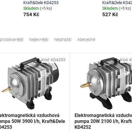
Kraft&Dele KD4253
Kraft&Dele KD4
Skladem
(>5 ks)
Skladem
(>5 ks)
754 Kč
527 Kč
prodávanější
Nejlevnější
Nejdražší
Abecedně
Kód:
KD4253
Kód:
K
lektromagnetická vzduchová
Elektromagnetická vzduch
umpa 50W 3900 l/h, Kraft&Dele
pumpa 20W 2100 l/h, Kraf
D4253
KD4252