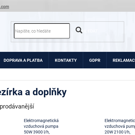
.com
HLEDAT
DOPRAVA A PLATBA
KONTAKTY
GDPR
REKLAMACE
zírka a doplňky
prodávanější
Elektromagnetická
Elektromagneti
vzduchová pumpa
vzduchová pum
50W 3900 l/h,
20W 2100 l/h,