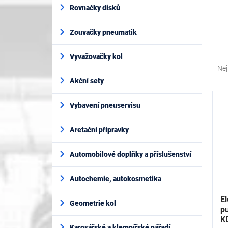
í
Rovnačky disků
p
a
Zouvačky pneumatik
n
e
Ř
l
Vyvažovačky kol
a
Nej
z
Akční sety
e
V
n
ý
Vybavení pneuservisu
í
p
p
i
Aretační přípravky
r
s
o
p
Automobilové doplňky a příslušenství
d
r
u
o
k
Autochemie, autokosmetika
d
t
u
E
ů
Geometrie kol
k
p
t
K
Karosářské a klempířské nářadí