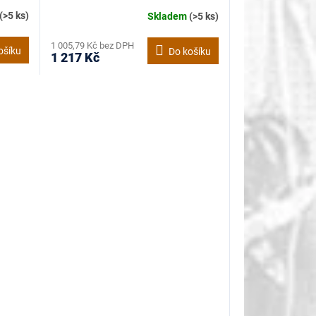
(>5 ks)
Skladem
(>5 ks)
1 005,79 Kč bez DPH
ošíku
Do košíku
1 217 Kč