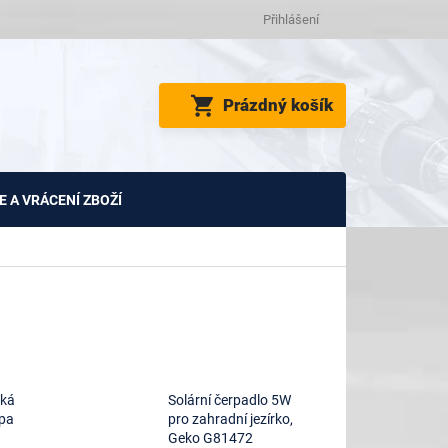
Přihlášení
NÁKUPNÍ
Prázdný košík
KOŠÍK
 A VRÁCENÍ ZBOŽÍ
cká
Solární čerpadlo 5W
pa
pro zahradní jezírko,
Geko G81472