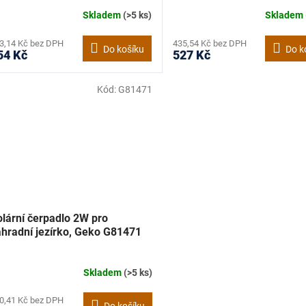
Skladem
(>5 ks)
Skladem
3,14 Kč bez DPH
435,54 Kč bez DPH
Do košíku
Do k
54 Kč
527 Kč
Kód:
G81471
olární čerpadlo 2W pro
ahradní jezírko, Geko G81471
Skladem
(>5 ks)
0,41 Kč bez DPH