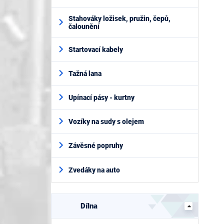
Stahováky ložisek, pružin, čepů,
čalounění
Startovací kabely
Tažná lana
Upínací pásy - kurtny
Vozíky na sudy s olejem
Závěsné popruhy
Zvedáky na auto
Dílna