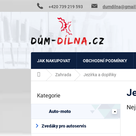
Přejít
+420 739 219 593
dumdilna@gmail
na
obsah
JAK NAKUPOVAT
OBCHODNÍ PODMÍNKY
Domů
Zahrada
Jezírka a doplňky
P
Je
o
Kategorie
Přeskočit
s
kategorie
t
Nej
r
Auto-moto
a
n
Zvedáky pro autoservis
n