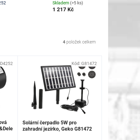
252
Skladem
(>5 ks)
1 217 Kč
4
položek celkem
D4252
Kód:
G81472
ová
Solární čerpadlo 5W pro
t&Dele
zahradní jezírko, Geko G81472