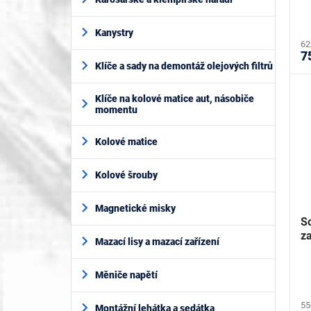
ů
Kanystry
62
7
Klíče a sady na demontáž olejových filtrů
Klíče na kolové matice aut, násobiče
momentu
Kolové matice
Kolové šrouby
Magnetické misky
S
z
Mazací lisy a mazací zařízení
Měniče napětí
55
Montážní lehátka a sedátka