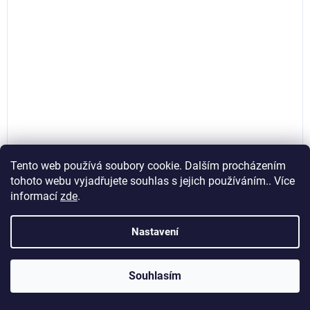
Tento web používá soubory cookie. Dalším procházením
tohoto webu vyjadřujete souhlas s jejich používáním.. Více
informací
zde
.
Kladivová sponkovačka 6–10 mm, Geko G01333
Nastavení
Skladem
(>5 ks)
Souhlasím
183,47 Kč bez DPH
Do košíku
222 Kč