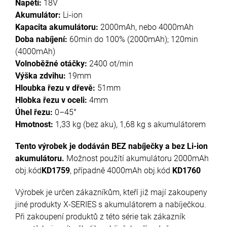
Napětí:
18V
Akumulátor:
Li-ion
Kapacita akumulátoru:
2000mAh, nebo 4000mAh
Doba nabíjení:
60min do 100% (2000mAh); 120min
(4000mAh)
Volnoběžné otáčky:
2400 ot/min
Výška zdvihu:
19mm
Hloubka řezu v dřevě:
51mm
Hlobka řezu v oceli:
4mm
Úhel řezu:
0–45°
Hmotnost:
1,33 kg (bez aku), 1,68 kg s akumulátorem
Tento výrobek je dodáván BEZ nabíječky a bez Li-ion
akumulátoru.
Možnost použítí akumulátoru 2000mAh
obj.kód
KD1759
, případně 4000mAh obj.kód
KD1760
Výrobek je určen zákazníkům, kteří již mají zakoupeny
jiné produkty X-SERIES s akumulátorem a nabíječkou.
Při zakoupení produktů z této série tak zákazník