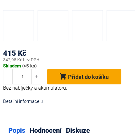
415 Kč
342,98 Kč bez DPH
Měrná
Skladem
(>5 ks)
cena:
Přidat do košíku
Bez nabíječky a akumulátoru.
Detailní informace
Popis
Hodnocení
Diskuze