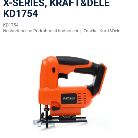
X-SERIES, KRAFT&DELE
KD1754
KD1754
Průměrné
Neohodnoceno
Podrobnosti hodnocení
Značka:
Kraft&Dele
hodnocení
produktu
je
0,0
z
5
hvězdiček.