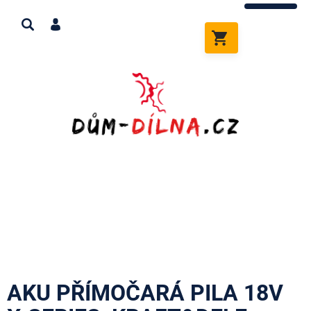
Přejít
na
obsah
NÁKUPNÍ
KOŠÍK
AKU PŘÍMOČARÁ PILA 18V