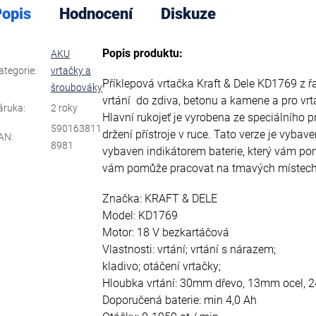
opis
Hodnocení
Diskuze
Popis produktu:
AKU
ategorie
:
vrtačky a
Příklepová vrtačka Kraft & Dele KD1769 z 
šroubováky
vrtání do zdiva, betonu a kamene a pro vrtá
áruka
:
2 roky
Hlavní rukojeť je vyrobena ze speciálního 
590163811
držení přístroje v ruce. Tato verze je vyba
AN
:
8981
vybaven indikátorem baterie, který vám po
vám pomůže pracovat na tmavých místech
Značka: KRAFT & DELE
Model: KD1769
Motor: 18 V bezkartáčová
Vlastnosti: vrtání; vrtání s nárazem;
kladivo; otáčení vrtačky;
Hloubka vrtání: 30mm dřevo, 13mm ocel,
Doporučená baterie: min 4,0 Ah