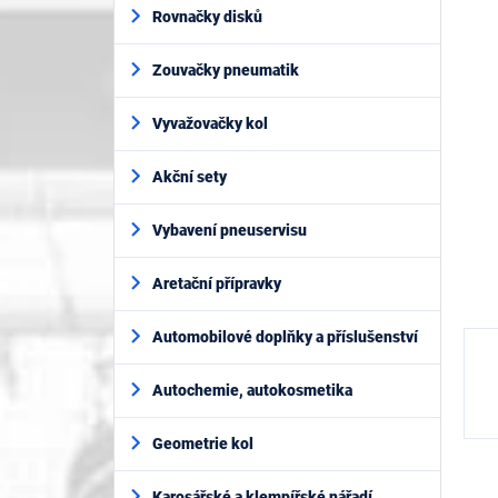
í
je
Rovnačky disků
p
0,0
z
a
5
Zouvačky pneumatik
n
hvěz
e
l
Vyvažovačky kol
Akční sety
Vybavení pneuservisu
Aretační přípravky
Automobilové doplňky a příslušenství
Autochemie, autokosmetika
Geometrie kol
Karosářské a klempířské nářadí