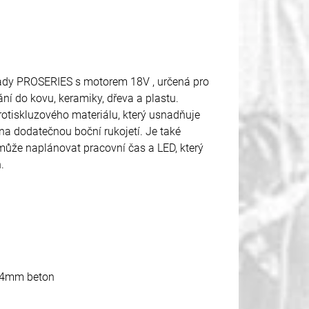
řady PROSERIES s motorem 18V , určená pro
ní do kovu, keramiky, dřeva a plastu.
protiskluzového materiálu, který usnadňuje
vena dodatečnou boční rukojetí. Je také
může naplánovat pracovní čas a LED, který
.
 24mm beton