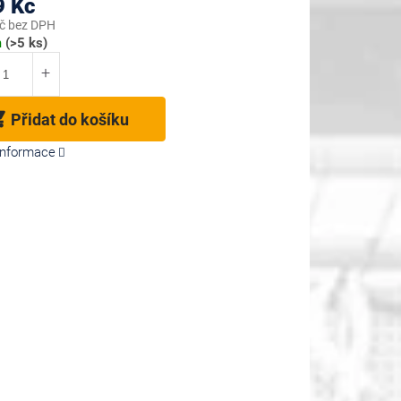
9 Kč
č bez DPH
m
(>5 ks)
Přidat do košíku
 informace