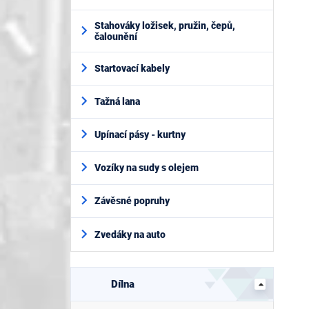
Stahováky ložisek, pružin, čepů,
čalounění
Startovací kabely
Tažná lana
Upínací pásy - kurtny
Vozíky na sudy s olejem
Závěsné popruhy
Zvedáky na auto
Dílna