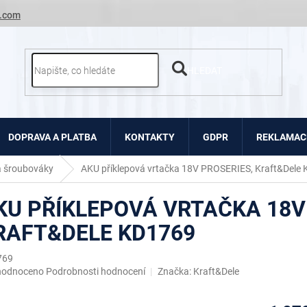
.com
HLEDAT
DOPRAVA A PLATBA
KONTAKTY
GDPR
REKLAMACE
a šroubováky
AKU příklepová vrtačka 18V PROSERIES, Kraft&Dele
KU PŘÍKLEPOVÁ VRTAČKA 18V
RAFT&DELE KD1769
769
ěrné
hodnoceno
Podrobnosti hodnocení
Značka:
Kraft&Dele
ocení
uktu