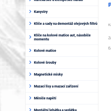
P
Kanystry
Klíče a sady na demontáž olejových filtrů
K
Klíče na kolové matice aut, násobiče
Z
momentu
E
Kolové matice
Kolové šrouby
Magnetické misky
Mazací lisy a mazací zařízení
Měniče napětí
Montážní lehátka a sedátka