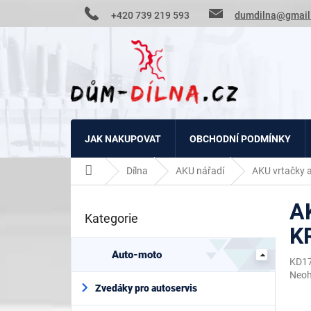
Přejít
+420 739 219 593
dumdilna@gmail
na
obsah
JAK NAKUPOVAT
OBCHODNÍ PODMÍNKY
Domů
Dílna
AKU nářadí
AKU vrtačky 
P
A
o
Kategorie
Přeskočit
s
K
kategorie
t
r
Auto-moto
KD1
a
Prům
Neo
n
hodn
Zvedáky pro autoservis
n
prod