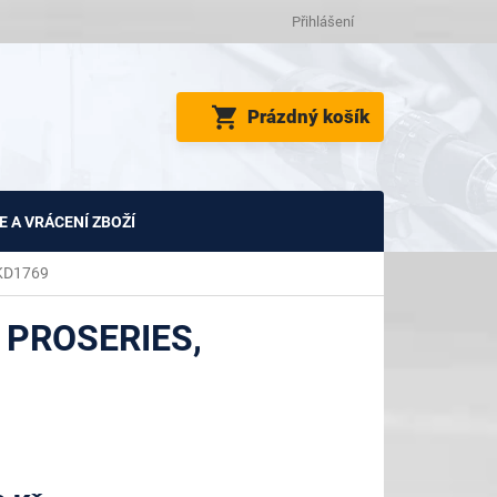
Přihlášení
NÁKUPNÍ
Prázdný košík
KOŠÍK
 A VRÁCENÍ ZBOŽÍ
 KD1769
 PROSERIES,