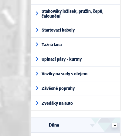
Stahováky ložisek, pružin, čepů,
čalounění
Startovací kabely
Tažná lana
Upínací pásy - kurtny
Vozíky na sudy s olejem
Závěsné popruhy
Zvedáky na auto
Dílna