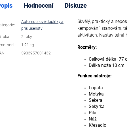
opis
Hodnocení
Diskuze
Skvělý, praktický a nepo
Automobilové doplňky a
ategorie
:
kempování, stanování, t
příslušenství
aktivitách. Nastavitelná 
áruka
:
2 roky
motnost
:
1.21 kg
Rozměry:
AN
:
5903957001432
Celková délka: 77
Délka nože 10 cm
Funkce nástroje:
Lopata
Motyka
Sekera
Sekyrka
Pila
Nůž
Křesadlo