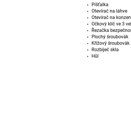
Píšťalka
Otevírač na láhve
Otevírač na konzer
Očkový klíč ve 3 ve
Řezačka bezpečnos
Plochý šroubovák
Křížový šroubovák
Rozbíječ skla
Hůl