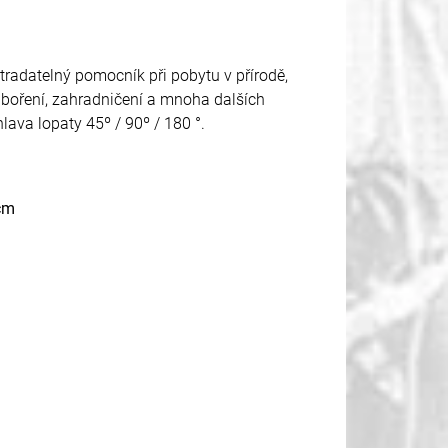
stradatelný pomocník při pobytu v přírodě,
áboření, zahradničení a mnoha dalších
hlava lopaty 45º / 90º / 180 °.
 cm