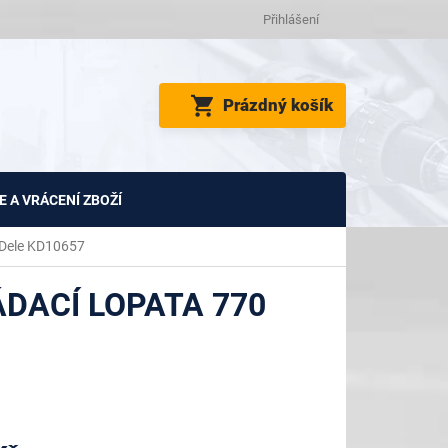
Přihlášení
NÁKUPNÍ
Prázdný košík
KOŠÍK
 A VRÁCENÍ ZBOŽÍ
&Dele KD10657
DACÍ LOPATA 770