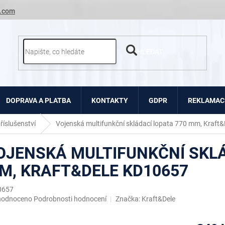
.com
HLEDAT
DOPRAVA A PLATBA
KONTAKTY
GDPR
REKLAMACE
říslušenství
Vojenská multifunkční skládací lopata 770 mm, Kraft
OJENSKÁ MULTIFUNKČNÍ SKLÁ
M, KRAFT&DELE KD10657
0657
ěrné
hodnoceno
Podrobnosti hodnocení
Značka:
Kraft&Dele
ocení
uktu