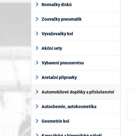
í
je
Rovnačky disků
p
0,0
z
a
5
Zouvačky pneumatik
n
hvěz
e
l
Vyvažovačky kol
Akční sety
Vybavení pneuservisu
Aretační přípravky
Automobilové doplňky a příslušenství
Autochemie, autokosmetika
Geometrie kol
Karosářské a klempířské nářadí