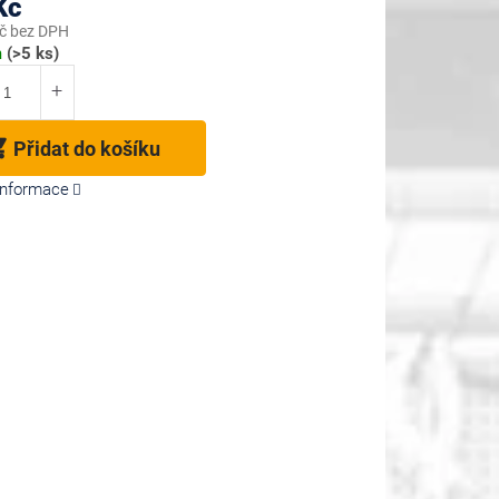
Kč
č bez DPH
m
(>5 ks)
Přidat do košíku
 informace