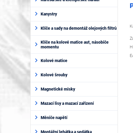
P
Kanystry
K
Klíče a sady na demontáž olejových filtrů
Z
Klíče na kolové matice aut, násobiče
momentu
H
E
Kolové matice
Kolové šrouby
Magnetické misky
Mazací lisy a mazací zařízení
Měniče napětí
Montážní lehátka a sedátka