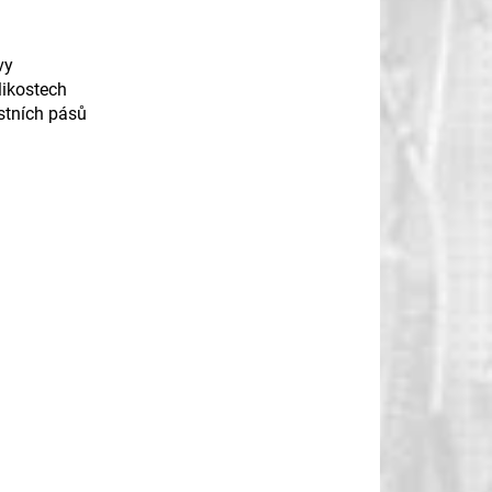
vy
likostech
tních pásů