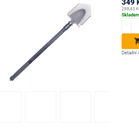
349 
288,43 K
Měrná
Sklade
cena:
diček.
Detailní