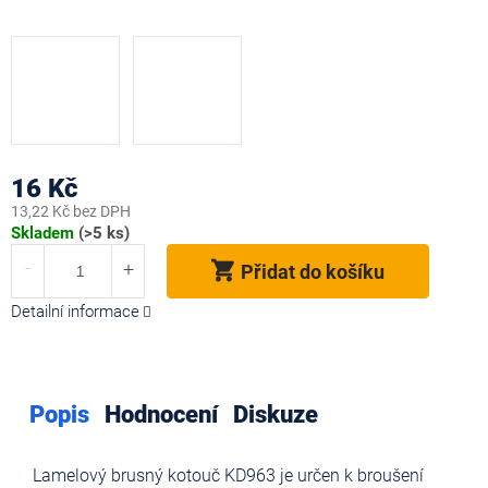
16 Kč
13,22 Kč bez DPH
Měrná
Skladem
(>5 ks)
cena:
Přidat do košíku
Detailní informace
Popis
Hodnocení
Diskuze
Lamelový brusný kotouč KD963 je určen k broušení