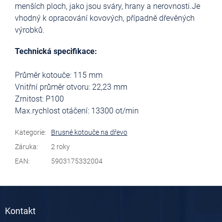
menších ploch, jako jsou sváry, hrany a nerovnosti.Je
vhodný k opracování kovových, případně dřevěných
výrobků.
Technická specifikace:
Průměr kotouče: 115 mm
Vnitřní průměr otvoru: 22,23 mm
Zrnitost: P100
Max.rychlost otáčení: 13300 ot/min
Kategorie
:
Brusné kotouče na dřevo
Záruka
:
2 roky
EAN
:
5903175332004
Z
á
Kontakt
p