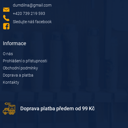
a
dumdilna
@
gmail.com
t
í
+420 739 219 593
Sledujte náš facebook
Informace
O nás
Prohlášení o přístupnosti
Obchodní podmínky
Doprava a platba
Kontakty
Doprava platba předem od 99 Kč