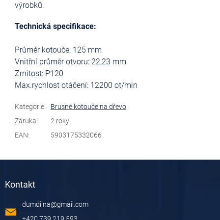
výrobků.
Technická specifikace:
Průměr kotouče: 125 mm
Vnitřní průměr otvoru: 22,23 mm
Zrnitost: P120
Max.rychlost otáčení: 12200 ot/min
Kategorie
:
Brusné kotouče na dřevo
Záruka
:
2 roky
EAN
:
5903175332066
Z
á
Kontakt
p
a
dumdilna
@
gmail.com
t
í
+420 739 219 593