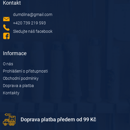
Kontakt
p
a
dumdilna
@
gmail.com
t
í
+420 739 219 593
Sledujte náš facebook
Informace
O nás
Prohlášení o přístupnosti
Obchodní podmínky
Doprava a platba
Kontakty
Doprava platba předem od 99 Kč