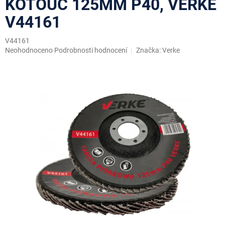
KOTOUČ 125MM P40, VERKE
V44161
V44161
Průměrné
Neohodnoceno
Podrobnosti hodnocení
Značka:
Verke
hodnocení
produktu
je
0,0
z
5
hvězdiček.