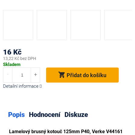
16 Kč
13,22 Kč bez DPH
Měrná
Skladem
cena:
Přidat do košíku
Detailní informace
Popis
Hodnocení
Diskuze
Lamelový brusný kotouč 125mm P40, Verke V44161