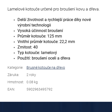
Lamelové kotouče určené pro broušení kovu a dřeva.
Delší životnost a rychlejší práce díky nové
výrobní technologii
Vysoká účinnost broušení
Průměr kotouče: 125 mm
Vnitřní průměr kotouče: 22,2 mm
Zrnitost: 40
Typ kotouče: lamelový
Použití: broušení oceli a dřeva
Kategorie
:
Brusné kotouče na dřevo
Záruka
:
2 roky
Hmotnost
:
0.08 kg
EAN
:
5902963495792
Z
á