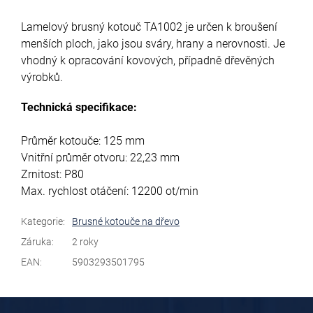
Lamelový brusný kotouč TA1002 je určen k broušení
menších ploch, jako jsou sváry, hrany a nerovnosti. Je
vhodný k opracování kovových, případně dřevěných
výrobků.
Technická specifikace:
Průměr kotouče: 125 mm
Vnitřní průměr otvoru: 22,23 mm
Zrnitost: P80
Max. rychlost otáčení: 12200 ot/min
Kategorie
:
Brusné kotouče na dřevo
Záruka
:
2 roky
EAN
:
5903293501795
Z