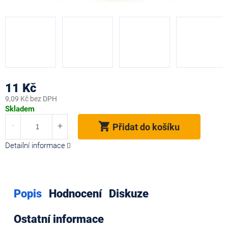
11 Kč
9,09 Kč bez DPH
Měrná
Skladem
cena:
Přidat do košíku
Detailní informace
Popis
Hodnocení
Diskuze
Ostatní informace