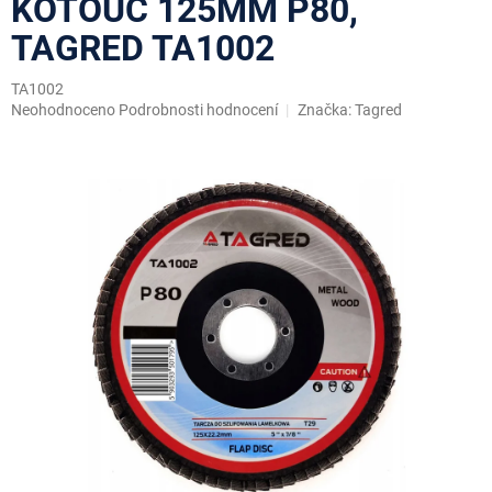
KOTOUČ 125MM P80,
TAGRED TA1002
TA1002
Průměrné
Neohodnoceno
Podrobnosti hodnocení
Značka:
Tagred
hodnocení
produktu
je
0,0
z
5
hvězdiček.