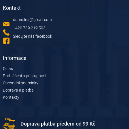
á
Kontakt
p
a
dumdilna
@
gmail.com
t
í
+420 739 219 593
Sledujte náš facebook
Informace
O nás
Prohlášení o přístupnosti
Obchodní podmínky
Doprava a platba
Kontakty
Doprava platba předem od 99 Kč