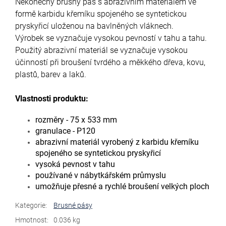
Nekonečný brusný pás s abrazivním materiálem ve
formě karbidu křemíku spojeného se syntetickou
pryskyřicí uloženou na bavlněných vláknech.
Výrobek se vyznačuje vysokou pevností v tahu a tahu.
Použitý abrazivní materiál se vyznačuje vysokou
účinností při broušení tvrdého a měkkého dřeva, kovu,
plastů, barev a laků.
Vlastnosti produktu:
rozměry - 75 x 533 mm
granulace - P120
abrazivní materiál vyrobený z karbidu křemíku
spojeného se syntetickou pryskyřicí
vysoká pevnost v tahu
používané v nábytkářském průmyslu
umožňuje přesné a rychlé broušení velkých ploch
Kategorie
:
Brusné pásy
Hmotnost
:
0.036 kg