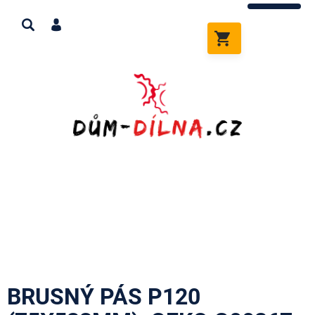
Přejít
na
obsah
NÁKUPNÍ
KOŠÍK
BRUSNÝ PÁS P120