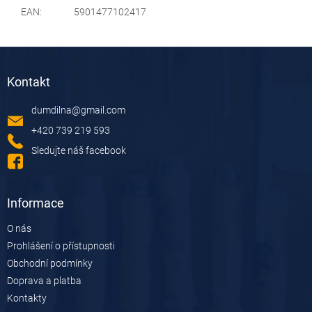
EAN
:
5901477102417
Z
á
Kontakt
p
a
dumdilna
@
gmail.com
t
í
+420 739 219 593
Sledujte náš facebook
Informace
O nás
Prohlášení o přístupnosti
Obchodní podmínky
Doprava a platba
Kontakty