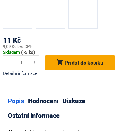
11 Kč
9,09 Kč bez DPH
Měrná
Skladem
(>5 ks)
cena:
Přidat do košíku
Detailní informace
Popis
Hodnocení
Diskuze
Ostatní informace