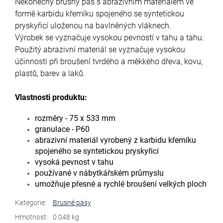
Nekonečný brusný pás s abrazivním materiálem ve
formě karbidu křemíku spojeného se syntetickou
pryskyřicí uloženou na bavlněných vláknech.
Výrobek se vyznačuje vysokou pevností v tahu a tahu.
Použitý abrazivní materiál se vyznačuje vysokou
účinností při broušení tvrdého a měkkého dřeva, kovu,
plastů, barev a laků.
Vlastnosti produktu:
rozměry - 75 x 533 mm
granulace - P60
abrazivní materiál vyrobený z karbidu křemíku
spojeného se syntetickou pryskyřicí
vysoká pevnost v tahu
používané v nábytkářském průmyslu
umožňuje přesné a rychlé broušení velkých ploch
Kategorie
:
Brusné pásy
Hmotnost
:
0.048 kg