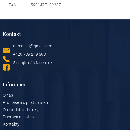
EAN
:
5901477102387
Z
á
Kontakt
p
a
dumdilna
@
gmail.com
t
í
+420 739 219 593
Sledujte náš facebook
Informace
O nás
Prohlášení o přístupnosti
Obchodní podmínky
Doprava a platba
Kontakty