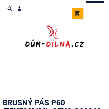
Přejít
na
obsah
NÁKUPNÍ
KOŠÍK
BRUSNÝ PÁS P60