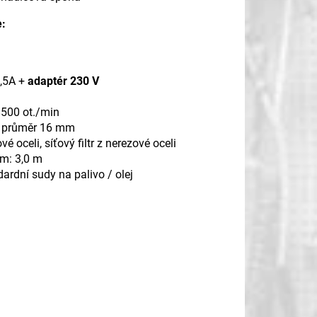
e:
1,5A +
adaptér 230 V
n
8500 ot./min
e: průměr 16 mm
é oceli, síťový filtr z nerezové oceli
em: 3,0 m
ardní sudy na palivo / olej