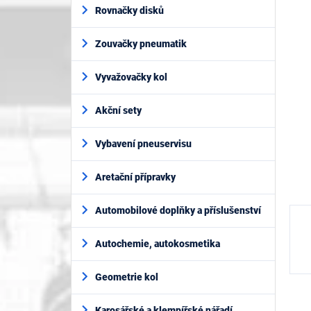
í
je
Rovnačky disků
p
0,0
z
a
5
Zouvačky pneumatik
n
hvěz
e
l
Vyvažovačky kol
Akční sety
Vybavení pneuservisu
Aretační přípravky
Automobilové doplňky a příslušenství
Autochemie, autokosmetika
Geometrie kol
Karosářské a klempířské nářadí