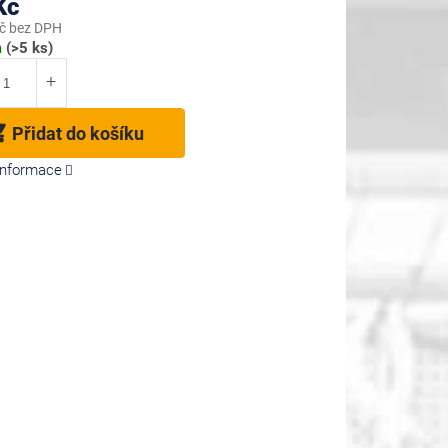
Kč
č bez DPH
m
(>5 ks)
Přidat do košíku
 informace