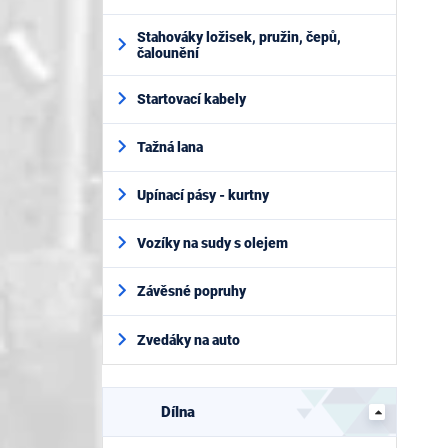
Stahováky ložisek, pružin, čepů,
čalounění
Startovací kabely
Tažná lana
Upínací pásy - kurtny
Vozíky na sudy s olejem
Závěsné popruhy
Zvedáky na auto
Dílna