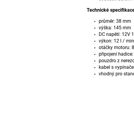
Technické specifikac
průměr: 38 mm
výška: 145 mm
DC napětí: 12V 
výkon: 12 l / mi
otáčky motoru: 
připojení hadic
pouzdro z nerezov
kabel s vypínač
vhodný pro stand