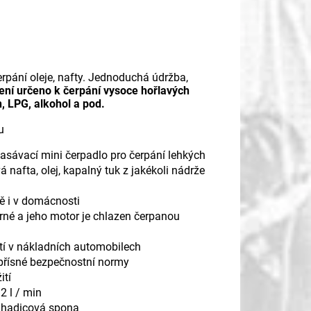
rpání oleje, nafty. Jednoduchá údržba,
ení určeno k čerpání vysoce hořlavých
n, LPG, alkohol a pod.
u
sávací mini čerpadlo pro čerpání lehkých
 nafta, olej, kapalný tuk z jakékoli nádrže
ně i v domácnosti
rné a jeho motor je chlazen čerpanou
ití v nákladních automobilech
 přísné bezpečnostní normy
ití
12 l / min
i hadicová spona