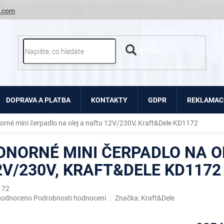
.com
HLEDAT
DOPRAVA A PLATBA
KONTAKTY
GDPR
REKLAMACE
orné mini čerpadlo na olej a naftu 12V/230V, Kraft&Dele KD1172
ONORNÉ MINI ČERPADLO NA O
2V/230V, KRAFT&DELE KD1172
172
ěrné
hodnoceno
Podrobnosti hodnocení
Značka:
Kraft&Dele
ocení
uktu