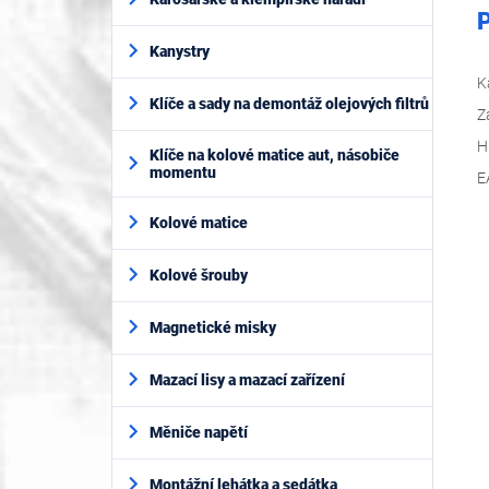
P
Kanystry
K
Klíče a sady na demontáž olejových filtrů
Z
H
Klíče na kolové matice aut, násobiče
momentu
E
Kolové matice
Kolové šrouby
Magnetické misky
Mazací lisy a mazací zařízení
Měniče napětí
Montážní lehátka a sedátka