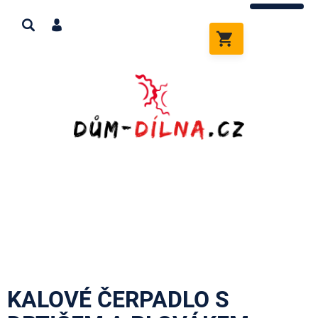
Přejít
na
obsah
NÁKUPNÍ
KOŠÍK
KALOVÉ ČERPADLO S