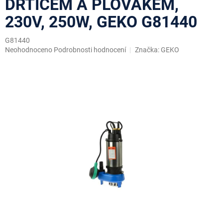
DRTIČEM A PLOVÁKEM,
230V, 250W, GEKO G81440
G81440
Průměrné
Neohodnoceno
Podrobnosti hodnocení
Značka:
GEKO
hodnocení
produktu
je
0,0
z
5
hvězdiček.