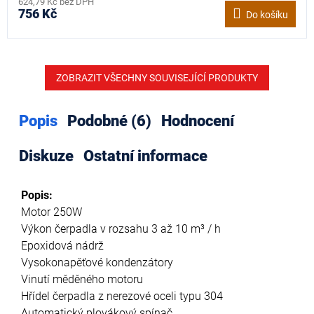
624,79 Kč bez DPH
756 Kč
Do košíku
ZOBRAZIT VŠECHNY SOUVISEJÍCÍ PRODUKTY
Popis
Podobné (6)
Hodnocení
Diskuze
Ostatní informace
Popis:
Motor 250W
Výkon čerpadla v rozsahu 3 až 10 m³ / h
Epoxidová nádrž
Vysokonapěťové kondenzátory
Vinutí měděného motoru
Hřídel čerpadla z nerezové oceli typu 304
Automatický plovákový spínač