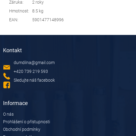
Záruka
:
2 roky
Hmotnost
:
8.5 kg
EAN
:
5901477148996
Z
á
Kontakt
p
a
dumdilna
@
gmail.com
t
í
+420 739 219 593
Sledujte náš facebook
Informace
O nás
Prohlášení o přístupnosti
Obchodní podmínky