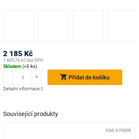
2 185 Kč
1 805,79 Kč bez DPH
Měrná
Skladem
(>5 ks)
cena:
Přidat do košíku
Detailní informace
Související produkty
Kód:
G70008