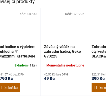
visející produkty
Kód:
KD799
Kód:
G73225
cí hadice s výpletem
Závěsný věšák na
Zahradn
růhledná 4"
zahradní hadici, Geko
čtyřvrst
0mx2mm, Kraft&Dele
G73225
BLACK&R
D799
m, Geko
Skladem
(1 ks)
Momentálně nedostupné
611,57 Kč bez DPH
40,50 Kč bez DPH
322,31 Kč
 790 Kč
49 Kč
390 Kč
Do košíku
Do k