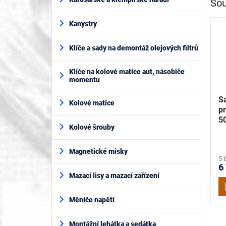
Sou
Kanystry
Klíče a sady na demontáž olejových filtrů
Klíče na kolové matice aut, násobiče
momentu
Sa
Kolové matice
p
5
Kolové šrouby
K
Magnetické misky
5 
6
Mazací lisy a mazací zařízení
Měniče napětí
Montážní lehátka a sedátka