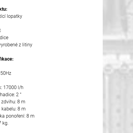
ktu:
cí lopatky
č
dice
vyrobené z litiny
fikace:
/ 50Hz
: 17000 l/h
hadice: 2 "
 zdvihu: 8 m
 kabelu: 8 m
ka ponoření: 8 m
 kg.