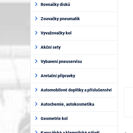
í
je
Rovnačky disků
p
0,0
z
a
5
Zouvačky pneumatik
n
hvěz
e
l
Vyvažovačky kol
Akční sety
Vybavení pneuservisu
Aretační přípravky
Automobilové doplňky a příslušenství
Autochemie, autokosmetika
Geometrie kol
Karosářské a klempířské nářadí