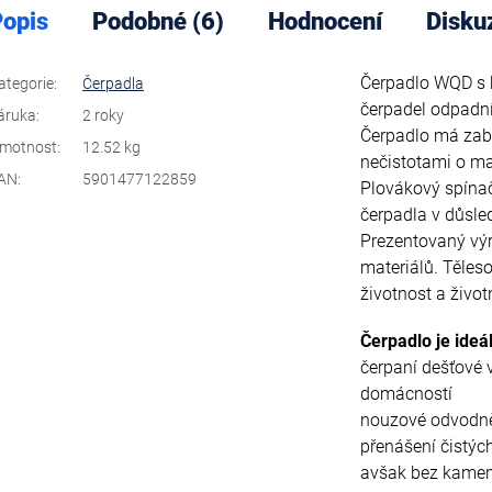
opis
Podobné (6)
Hodnocení
Disku
Čerpadlo WQD s b
ategorie
:
Čerpadla
čerpadel odpadn
áruka
:
2 roky
Čerpadlo má zabud
motnost
:
12.52 kg
nečistotami o m
AN
:
5901477122859
Plovákový spínač 
čerpadla v důsle
Prezentovaný výr
materiálů. Těleso
životnost a život
Čerpadlo je ideál
čerpaní dešťové v
domácností
nouzové odvodně
přenášení čistýc
avšak bez kamen