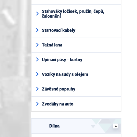
Stahováky ložisek, pružin, čepů,
čalounění
Startovací kabely
Tažná lana
Upínací pásy - kurtny
Vozíky na sudy s olejem
Závěsné popruhy
Zvedáky na auto
Dílna