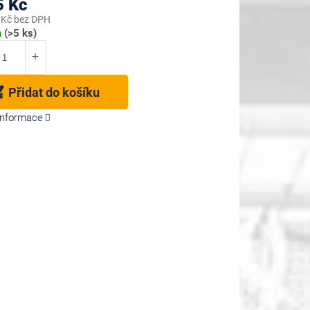
5 Kč
 Kč bez DPH
m
(>5 ks)
Přidat do košíku
 informace