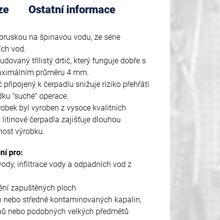
ze
Ostatní informace
ruskou na špinavou vodu, ze série
ích vod.
ovaný třílistý drtič, který funguje dobře s
aximálním průměru 4 mm.
připojený k čerpadlu snižuje riziko přehřátí
dku "suché" operace.
obek byl vyroben z vysoce kvalitních
 litinové čerpadla zajišťuje dlouhou
nost výrobku.
ní pro:
ody, infiltrace vody a odpadních vod z
ní zapuštěných ploch
h nebo středně kontaminovaných kapalin,
ů nebo podobných velkých předmětů