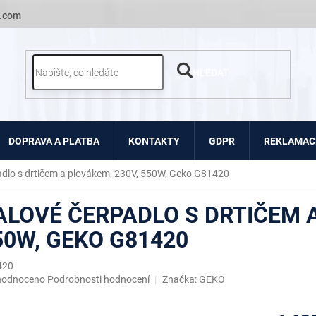
.com
HLEDAT
DOPRAVA A PLATBA
KONTAKTY
GDPR
REKLAMACE
adlo s drtičem a plovákem, 230V, 550W, Geko G81420
ALOVÉ ČERPADLO S DRTIČEM A
50W, GEKO G81420
420
ěrné
hodnoceno
Podrobnosti hodnocení
Značka:
GEKO
ocení
uktu