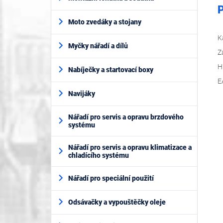
P
Moto zvedáky a stojany
K
Myčky nářadí a dílů
Z
H
Nabíječky a startovací boxy
E
Navijáky
Nářadí pro servis a opravu brzdového
systému
Nářadí pro servis a opravu klimatizace a
chladícího systému
Nářadí pro speciální použití
Odsávačky a vypouštěčky oleje