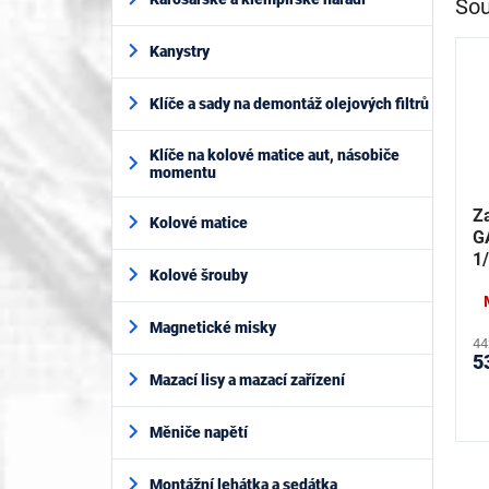
Sou
Kanystry
Klíče a sady na demontáž olejových filtrů
Klíče na kolové matice aut, násobiče
momentu
Z
Kolové matice
G
1
Kolové šrouby
P
Magnetické misky
44
5
Mazací lisy a mazací zařízení
Měniče napětí
Montážní lehátka a sedátka