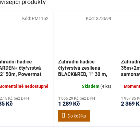
visející produkty
Kód:
PM1152
Kód:
G73699
ahradní hadice
Zahradní hadice
Zahradn
ARDEN+ čtyřvrstvá
čtyřvrstvá zesílená
35m+2m 
/2" 50m, Powermat
BLACK&RED, 1“ 30 m,
samonav
M1152
Geko G73699
PM-ABN
Powerm
Momentálně nedostupné
Skladem
(4 ks)
Moment
2,15 Kč bez DPH
1 065,29 Kč bez DPH
1 957,85 
35 Kč
1 289 Kč
2 369 K
Do košíku