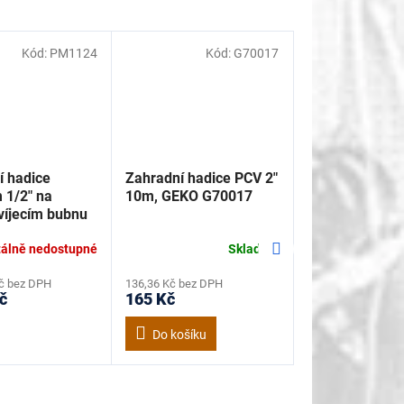
Kód:
PM1124
Kód:
G70017
í hadice
Zahradní hadice PCV 2"
1/2" na
10m, GEKO G70017
íjecím bubnu
W-35M,
Další
at PM1124
álně nedostupné
Skladem
produkt
Kč bez DPH
136,36 Kč bez DPH
č
165 Kč
Do košíku