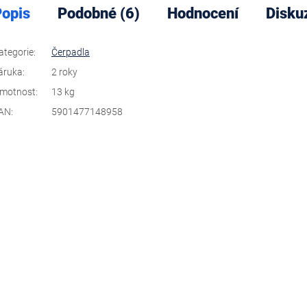
opis
Podobné (6)
Hodnocení
Disku
ategorie
:
Čerpadla
áruka
:
2 roky
motnost
:
13 kg
AN
:
5901477148958