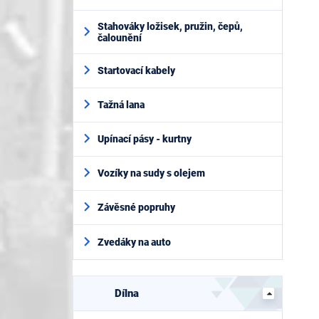
Stahováky ložisek, pružin, čepů,
čalounění
Startovací kabely
Tažná lana
Upínací pásy - kurtny
Vozíky na sudy s olejem
Závěsné popruhy
Zvedáky na auto
Dílna