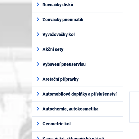
í
je
Rovnačky disků
p
0,0
z
a
5
Zouvačky pneumatik
n
hvěz
e
l
Vyvažovačky kol
Akční sety
Vybavení pneuservisu
Aretační přípravky
Automobilové doplňky a příslušenství
Autochemie, autokosmetika
Geometrie kol
Karosářské a klempířské nářadí