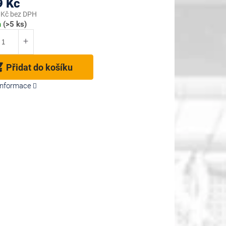
9 Kč
 Kč bez DPH
m
(>5 ks)
Přidat do košíku
 informace