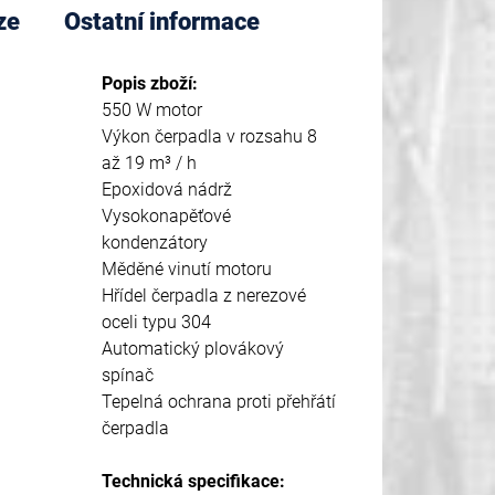
ze
Ostatní informace
Popis zboží:
550 W motor
Výkon čerpadla v rozsahu 8
až 19 m³ / h
Epoxidová nádrž
Vysokonapěťové
kondenzátory
Měděné vinutí motoru
Hřídel čerpadla z nerezové
oceli typu 304
Automatický plovákový
spínač
Tepelná ochrana proti přehřátí
čerpadla
Technická specifikace: