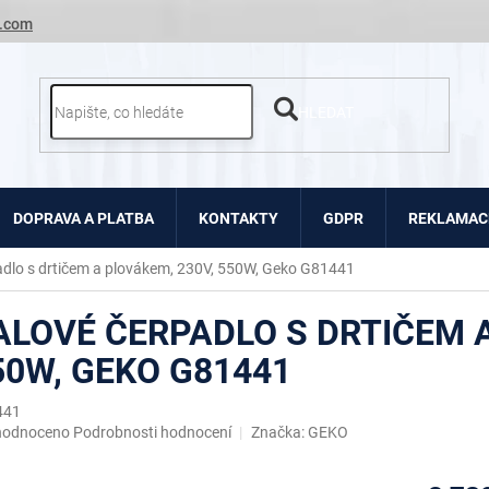
.com
HLEDAT
DOPRAVA A PLATBA
KONTAKTY
GDPR
REKLAMACE
adlo s drtičem a plovákem, 230V, 550W, Geko G81441
ALOVÉ ČERPADLO S DRTIČEM A
50W, GEKO G81441
441
ěrné
hodnoceno
Podrobnosti hodnocení
Značka:
GEKO
ocení
uktu