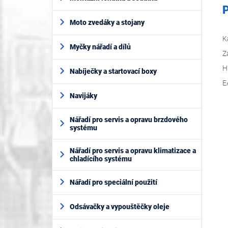
P
Moto zvedáky a stojany
K
Myčky nářadí a dílů
Z
H
Nabíječky a startovací boxy
E
Navijáky
Nářadí pro servis a opravu brzdového
systému
Nářadí pro servis a opravu klimatizace a
chladícího systému
Nářadí pro speciální použití
Odsávačky a vypouštěčky oleje