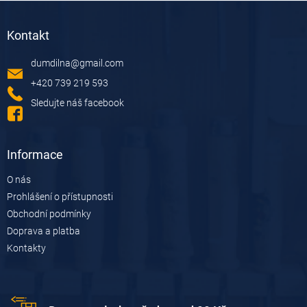
Z
á
Kontakt
p
a
dumdilna
@
gmail.com
t
í
+420 739 219 593
Sledujte náš facebook
Informace
O nás
Prohlášení o přístupnosti
Obchodní podmínky
Doprava a platba
Kontakty