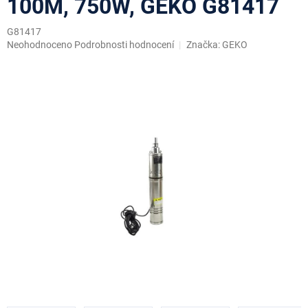
100M, 750W, GEKO G81417
G81417
Průměrné
Neohodnoceno
Podrobnosti hodnocení
Značka:
GEKO
hodnocení
produktu
je
0,0
z
5
hvězdiček.