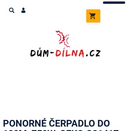
Přejít
na
obsah
NÁKUPNÍ
KOŠÍK
PONORNÉ ČERPADLO DO