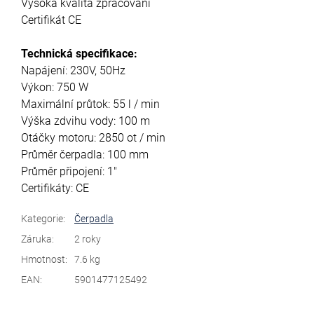
Vysoká kvalita zpracování
Certifikát CE
Technická specifikace:
Napájení: 230V, 50Hz
Výkon: 750 W
Maximální průtok: 55 l / min
Výška zdvihu vody: 100 m
Otáčky motoru: 2850 ot / min
Průměr čerpadla: 100 mm
Průměr připojení: 1"
Certifikáty: CE
Kategorie
:
Čerpadla
Záruka
:
2 roky
Hmotnost
:
7.6 kg
EAN
:
5901477125492