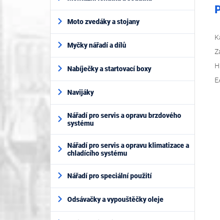
P
Moto zvedáky a stojany
K
Myčky nářadí a dílů
Z
H
Nabíječky a startovací boxy
E
Navijáky
Nářadí pro servis a opravu brzdového
systému
Nářadí pro servis a opravu klimatizace a
chladícího systému
Nářadí pro speciální použití
Odsávačky a vypouštěčky oleje