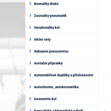
í
je
Rovnačky disků
p
0,0
z
a
5
Zouvačky pneumatik
n
hvěz
e
l
Vyvažovačky kol
Akční sety
Vybavení pneuservisu
Aretační přípravky
Automobilové doplňky a příslušenství
Autochemie, autokosmetika
Geometrie kol
Karosářské a klempířské nářadí