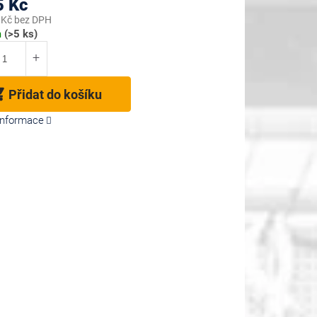
5 Kč
 Kč bez DPH
m
(>5 ks)
Přidat do košíku
 informace