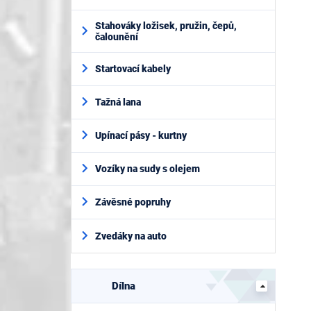
Stahováky ložisek, pružin, čepů,
čalounění
Startovací kabely
Tažná lana
Upínací pásy - kurtny
Vozíky na sudy s olejem
Závěsné popruhy
Zvedáky na auto
Dílna