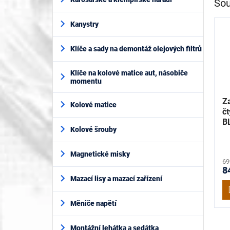
Sou
Kanystry
Klíče a sady na demontáž olejových filtrů
Klíče na kolové matice aut, násobiče
momentu
Z
Kolové matice
čt
B
Kolové šrouby
G
Magnetické misky
69
8
Mazací lisy a mazací zařízení
Měniče napětí
Montážní lehátka a sedátka