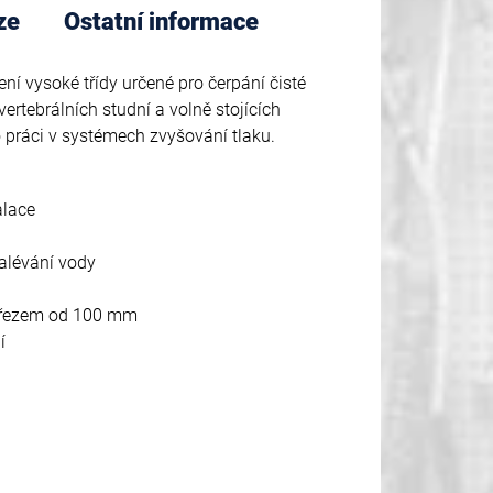
ze
Ostatní informace
ení vysoké třídy určené pro čerpání čisté
ertebrálních studní a volně stojících
o práci v systémech zvyšování tlaku.
alace
alévání vody
růřezem od 100 mm
í