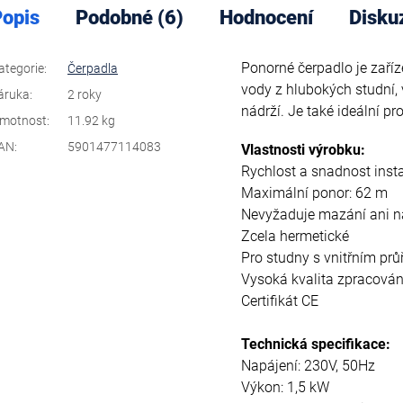
opis
Podobné (6)
Hodnocení
Disku
Ponorné čerpadlo je zaříz
ategorie
:
Čerpadla
vody z hlubokých studní, v
áruka
:
2 roky
nádrží.
Je také ideální pr
motnost
:
11.92 kg
AN
:
5901477114083
Vlastnosti výrobku:
Rychlost a snadnost inst
Maximální ponor: 62 m
Nevyžaduje mazání ani n
Zcela hermetické
Pro studny s vnitřním p
Vysoká kvalita zpracován
Certifikát CE
Technická specifikace:
Napájení: 230V, 50Hz
Výkon: 1,5 kW