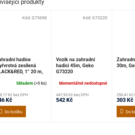
visející produkty
Kód:
G73698
Kód:
G73220
ahradní hadice
Vozík na zahradní
Zahradní
yřvrstvá zesílená
hadici 45m, Geko
30m, Ge
LACK&RED, 1“ 20 m,
G73220
eko G73698
Skladem
(>5 ks)
Momentálně nedostupné
9,17 Kč bez DPH
447,93 Kč bez DPH
250,41 Kč
46 Kč
542 Kč
303 Kč
Do košíku
Do k