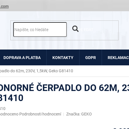
.com
HLEDAT
DOPRAVA A PLATBA
KONTAKTY
GDPR
REKLAMACE
padlo do 62m, 230V, 1,5kW, Geko G81410
ONORNÉ ČERPADLO DO 62M, 23
81410
410
ěrné
hodnoceno
Podrobnosti hodnocení
Značka:
GEKO
ocení
uktu