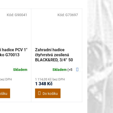
Kód:
G90041
Kód:
G73697
 hadice PCV 1"
Zahradní hadice
ko G70013
čtyřvrstvá zesílená
BLACK&RED, 3/4“ 50
m, Geko G73697
Další
Skladem
Skladem
(>5 ks)
produkt
 bez DPH
1 114,05 Kč bez DPH
1 348 Kč
ošíku
Do košíku