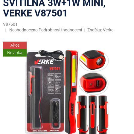
SVÍTILNA 3W+1W MINI,
VERKE V87501
V87501
Průměrné
Neohodnoceno
Podrobnosti hodnocení
Značka:
Verke
hodnocení
produktu
Akce
je
0,0
Novinka
z
5
hvězdiček.