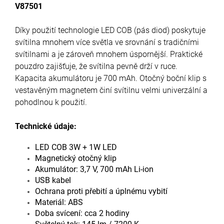
V87501
Díky použití technologie LED COB (pás diod) poskytuje
svítilna mnohem více světla ve srovnání s tradičními
svítilnami a je zároveň mnohem úspornější. Praktické
pouzdro zajišťuje, že svítilna pevně drží v ruce.
Kapacita akumulátoru je 700 mAh. Otočný boční klip s
vestavěným magnetem činí svítilnu velmi univerzální a
pohodlnou k použití.
Technické údaje:
LED COB 3W + 1W LED
Magnetický otočný klip
Akumulátor: 3,7 V, 700 mAh Li-ion
USB kabel
Ochrana proti přebití a úplnému vybití
Materiál: ABS
Doba svícení: cca 2 hodiny