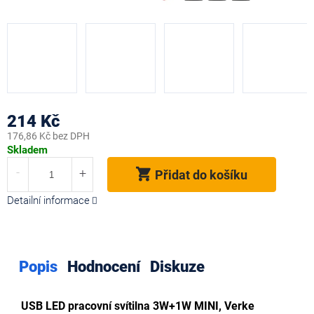
214 Kč
176,86 Kč bez DPH
Měrná
Skladem
cena:
Přidat do košíku
Detailní informace
Popis
Hodnocení
Diskuze
USB LED pracovní svítilna 3W+1W MINI, Verke