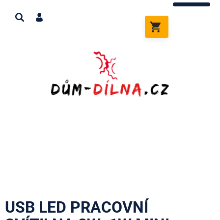
Přejít
na
obsah
NÁKUPNÍ
KOŠÍK
USB LED PRACOVNÍ