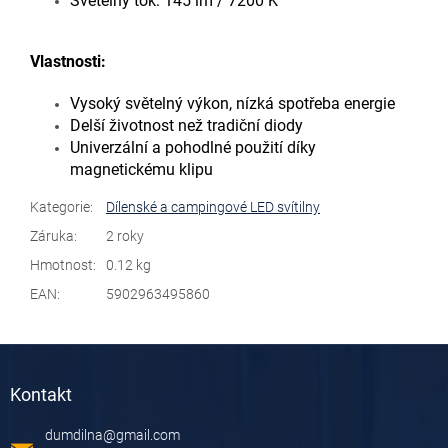
Světelný tok: 145 lm / 7200 K
Vlastnosti:
Vysoký světelný výkon, nízká spotřeba energie
Delší životnost než tradiční diody
Univerzální a pohodlné použití díky
magnetickému klipu
Kategorie
:
Dílenské a campingové LED svítilny
Záruka
:
2 roky
Hmotnost
:
0.12 kg
EAN
:
5902963495860
Z
á
Kontakt
p
a
dumdilna
@
gmail.com
t