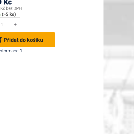
9 Kč
 Kč bez DPH
m
(>5 ks)
Přidat do košíku
 informace