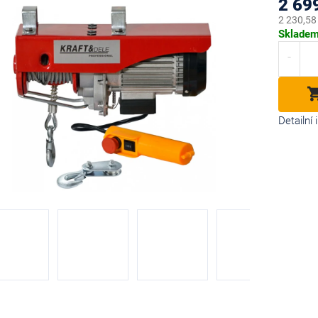
2 69
2 230,58
Měrná
Sklade
cena:
diček.
Detailní