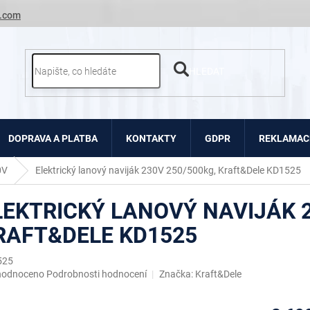
.com
HLEDAT
DOPRAVA A PLATBA
KONTAKTY
GDPR
REKLAMACE
0V
Elektrický lanový naviják 230V 250/500kg, Kraft&Dele KD1525
LEKTRICKÝ LANOVÝ NAVIJÁK 2
RAFT&DELE KD1525
525
ěrné
hodnoceno
Podrobnosti hodnocení
Značka:
Kraft&Dele
ocení
uktu