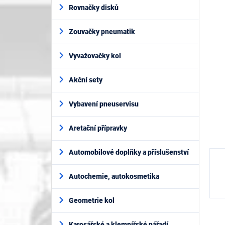
í
je
Rovnačky disků
p
0,0
z
a
5
Zouvačky pneumatik
n
hvěz
e
l
Vyvažovačky kol
Akční sety
Vybavení pneuservisu
Aretační přípravky
Automobilové doplňky a příslušenství
Autochemie, autokosmetika
Geometrie kol
Karosářské a klempířské nářadí