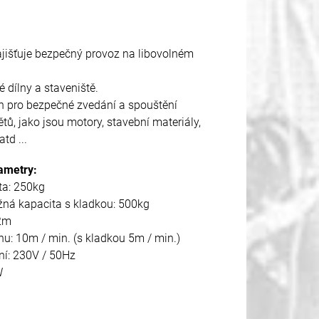
jišťuje bezpečný provoz na libovolném
é dílny a staveniště.
en pro bezpečné zvedání a spouštění
ů, jako jsou motory, stavební materiály,
td ...
ametry:
ta: 250kg
žná kapacita s kladkou: 500kg
12m
hu: 10m / min. (s kladkou 5m / min.)
ení: 230V / 50Hz
W