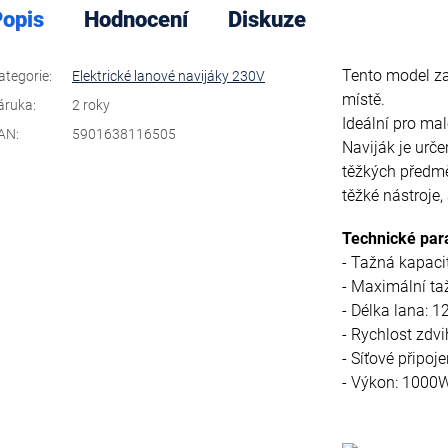
opis
Hodnocení
Diskuze
Tento model za
ategorie
:
Elektrické lanové navijáky 230V
místě.
áruka
:
2 roky
Ideální pro mal
AN
:
5901638116505
Naviják je urč
těžkých předmět
těžké nástroje, a
Technické par
- Tažná kapaci
- Maximální ta
- Délka lana: 
- Rychlost zdvi
- Síťové připoj
- Výkon: 1000