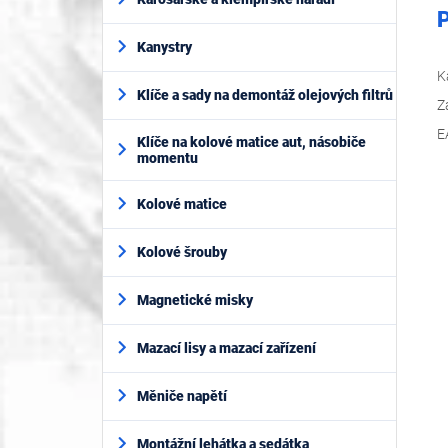
P
Kanystry
K
Klíče a sady na demontáž olejových filtrů
Z
E
Klíče na kolové matice aut, násobiče
momentu
Kolové matice
Kolové šrouby
Magnetické misky
Mazací lisy a mazací zařízení
Měniče napětí
Montážní lehátka a sedátka