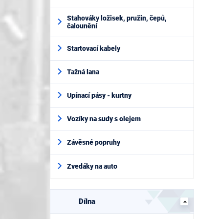
Stahováky ložisek, pružin, čepů,
čalounění
Startovací kabely
Tažná lana
Upínací pásy - kurtny
Vozíky na sudy s olejem
Závěsné popruhy
Zvedáky na auto
Dílna